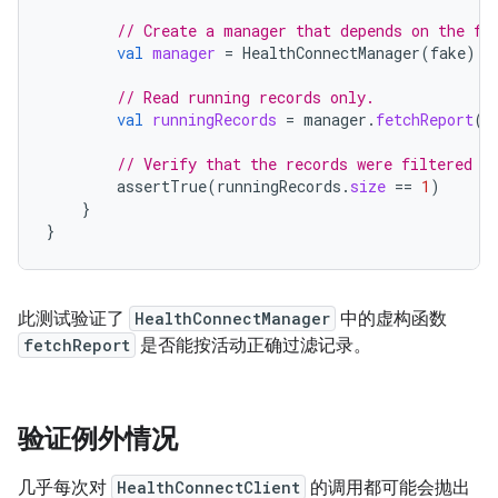
// Create a manager that depends on the fa
val
manager
=
HealthConnectManager
(
fake
)
// Read running records only.
val
runningRecords
=
manager
.
fetchReport
(
a
// Verify that the records were filtered c
assertTrue
(
runningRecords
.
size
==
1
)
}
}
此测试验证了
HealthConnectManager
中的虚构函数
fetchReport
是否能按活动正确过滤记录。
验证例外情况
几乎每次对
HealthConnectClient
的调用都可能会抛出