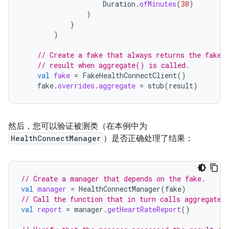
Duration
.
ofMinutes
(
30
)
)
}
)
// Create a fake that always returns the fake
// result when aggregate() is called.
val
fake
=
FakeHealthConnectClient
()
fake
.
overrides
.
aggregate
=
stub
(
result
)
然后，您可以验证被测类（在本例中为
HealthConnectManager
）是否正确处理了结果：
// Create a manager that depends on the fake.
val
manager
=
HealthConnectManager
(
fake
)
// Call the function that in turn calls aggregate 
val
report
=
manager
.
getHeartRateReport
()