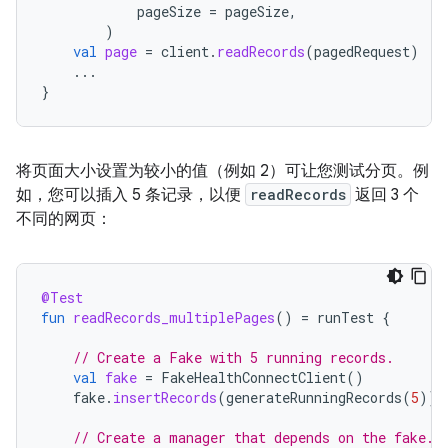
pageSize
=
pageSize
,
)
val
page
=
client
.
readRecords
(
pagedRequest
)
...
}
将页面大小设置为较小的值（例如 2）可让您测试分页。例
如，您可以插入 5 条记录，以便
readRecords
返回 3 个
不同的网页：
@Test
fun
readRecords_multiplePages
()
=
runTest
{
// Create a Fake with 5 running records.
val
fake
=
FakeHealthConnectClient
()
fake
.
insertRecords
(
generateRunningRecords
(
5
))
// Create a manager that depends on the fake.