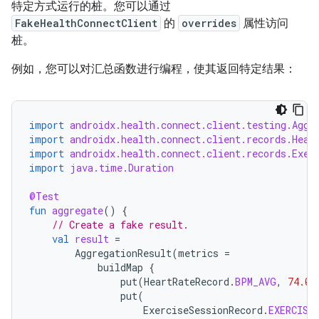
特定方式运行的桩。您可以通过
FakeHealthConnectClient
的
overrides
属性访问
桩。
例如，您可以对汇总函数进行编程，使其返回特定结果：
import
androidx.health.connect.client.testing.Aggr
import
androidx.health.connect.client.records.Hear
import
androidx.health.connect.client.records.Exer
import
java.time.Duration
@Test
fun
aggregate
()
{
// Create a fake result.
val
result
=
AggregationResult
(
metrics
=
buildMap
{
put
(
HeartRateRecord
.
BPM_AVG
,
74.0
)
put
(
ExerciseSessionRecord
.
EXERCISE