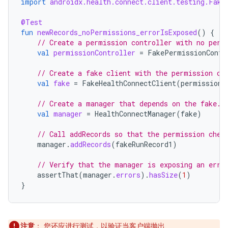
import
androidx.health.connect.client.testing.Fake
@Test
fun
newRecords_noPermissions_errorIsExposed
()
{
// Create a permission controller with no perm
val
permissionController
=
FakePermissionContr
// Create a fake client with the permission co
val
fake
=
FakeHealthConnectClient
(
permissionC
// Create a manager that depends on the fake.
val
manager
=
HealthConnectManager
(
fake
)
// Call addRecords so that the permission chec
manager
.
addRecords
(
fakeRunRecord1
)
// Verify that the manager is exposing an erro
assertThat
(
manager
.
errors
).
hasSize
(
1
)
}
注意
：
您还应进行测试，以验证当客户端抛出