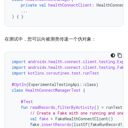
private
val
healthConnectClient
:
HealthConnect
...
)
{
}
在测试中，您可以向被测类传递一个伪对象：
import
androidx.health.connect.client.testing.Expe
import
androidx.health.connect.client.testing.Fake
import
kotlinx.coroutines.test.runTest
@OptIn
(
ExperimentalTestingApi
::
class
)
class
HealthConnectManagerTest
{
@Test
fun
readRecords_filterByActivity
()
=
runTest
{
// Create a Fake with one running and one 
val
fake
=
FakeHealthConnectClient
()
fake
.
insertRecords
(
listOf
(
fakeRunRecord1
,