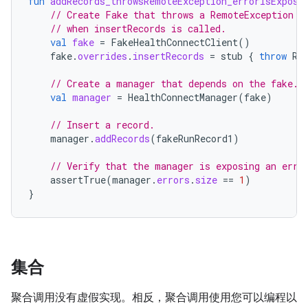
fun
addRecords_throwsRemoteException_errorIsExpose
// Create Fake that throws a RemoteException
// when insertRecords is called.
val
fake
=
FakeHealthConnectClient
()
fake
.
overrides
.
insertRecords
=
stub
{
throw
Re
// Create a manager that depends on the fake.
val
manager
=
HealthConnectManager
(
fake
)
// Insert a record.
manager
.
addRecords
(
fakeRunRecord1
)
// Verify that the manager is exposing an erro
assertTrue
(
manager
.
errors
.
size
==
1
)
}
集合
聚合调用没有虚假实现。相反，聚合调用使用您可以编程以