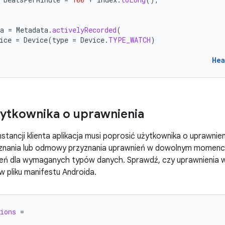
a
=
Metadata
.
activelyRecorded
(
ice
=
Device
(
type
=
Device
.
TYPE_WATCH
)
Hea
ytkownika o uprawnienia
nstancji klienta aplikacja musi poprosić użytkownika o uprawni
znania lub odmowy przyznania uprawnień w dowolnym momencie
eń dla wymaganych typów danych. Sprawdź, czy uprawnienia w
 pliku manifestu Androida.
ions
=