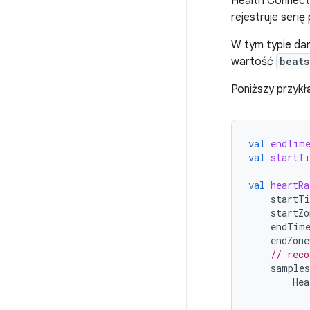
Health Connect
rejestruje seri
W tym typie da
wartość
beats
Poniższy przykł
val
endTim
val
startT
val
heartRa
startT
startZo
endTim
endZone
// reco
samples
Hea