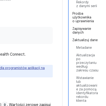
Rekordy
z danymi serii
Prośba
użytkownika
o uprawnienia
Zapisywanie
danych
Zaktualizuj dane
Metadane
Health Connect.
Aktualizacja
po
przeczytaniu
według
 dla programistów aplikacji na
zakresu czasu
Wstawianie
lub
aktualizowani
e za pomocą
identyfikatora
rekordu
klienta
ść
0
. Wartości zerowe zapisuj