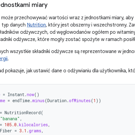
ednostkami miary
 może przechowywać wartości wraz z jednostkami miary, aby
t typ danych
Nutrition
, który jest obszerny i wszechstronny. Za
ładników odżywczych, od węglowodanów ogółem po witaminy
ładniki odżywcze, które mogły zostać spożyte w ramach posił
nych wszystkie składniki odżywcze są reprezentowane w jedn
rgii
.
ad pokazuje, jak ustawić dane o odżywianiu dla użytkownika, któ
e
=
Instant
.
now
()
ime
=
endTime
.
minus
(
Duration
.
ofMinutes
(
1
))
=
NutritionRecord
(
"banana"
,
=
105.0
.
kilocalories
,
Fiber
=
3.1
.
grams
,