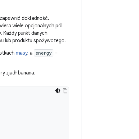
 zapewnić dokładność.
wiera wiele opcjonalnych pól
. Każdy punkt danych
ku lub produktu spożywczego.
ostkach
masy
, a
energy
–
ry zjadł banana: