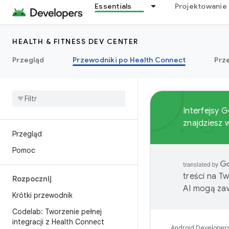
Essentials
Projektowanie 
HEALTH & FITNESS DEV CENTER
Przegląd
Przewodniki po Health Connect
Prz
Interfejsy 
znajdziesz
Przegląd
Pomoc
treści na T
Rozpocznij
AI mogą zaw
Krótki przewodnik
Codelab: Tworzenie pełnej
integracji z Health Connect
Android Developer