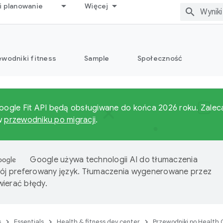
i planowanie
Więcej
ewodniki fitness
Sample
Społeczność
Google Fit API będą obsługiwane do końca 2026 roku. Zaleca
 w
przewodniku po migracji
.
Google używa technologii AI do tłumaczenia
wój preferowany język. Tłumaczenia wygenerowane przez
ierać błędy.
s
Essentials
Health & fitness dev center
Przewodniki po Health