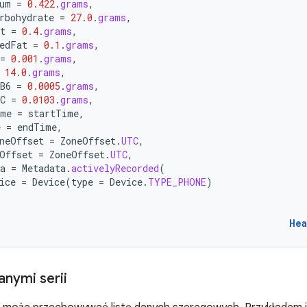
um
=
0.422
.
grams
,
rbohydrate
=
27.0
.
grams
,
t
=
0.4
.
grams
,
edFat
=
0.1
.
grams
,
=
0.001
.
grams
,
14.0
.
grams
,
B6
=
0.0005
.
grams
,
C
=
0.0103
.
grams
,
ime
=
startTime
,
e
=
endTime
,
neOffset
=
ZoneOffset
.
UTC
,
Offset
=
ZoneOffset
.
UTC
,
a
=
Metadata
.
activelyRecorded
(
ice
=
Device
(
type
=
Device
.
TYPE_PHONE
)
Hea
anymi serii