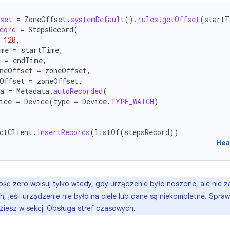
set
=
ZoneOffset
.
systemDefault
().
rules
.
getOffset
(
startT
cord
=
StepsRecord
(
120
,
ime
=
startTime
,
e
=
endTime
,
neOffset
=
zoneOffset
,
Offset
=
zoneOffset
,
a
=
Metadata
.
autoRecorded
(
ice
=
Device
(
type
=
Device
.
TYPE_WATCH
)
ctClient
.
insertRecords
(
listOf
(
stepsRecord
))
Hea
ść zero wpisuj tylko wtedy, gdy urządzenie było noszone, ale nie z
h, jeśli urządzenie nie było na ciele lub dane są niekompletne. Spr
iesz w sekcji
Obsługa stref czasowych
.