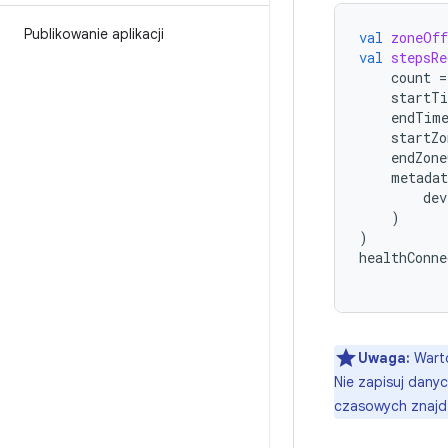
Publikowanie aplikacji
val
zoneOff
val
stepsRe
count
=
startT
endTim
startZo
endZone
metadat
dev
)
)
healthConne
Uwaga:
Warto
Nie zapisuj danyc
czasowych znajdz