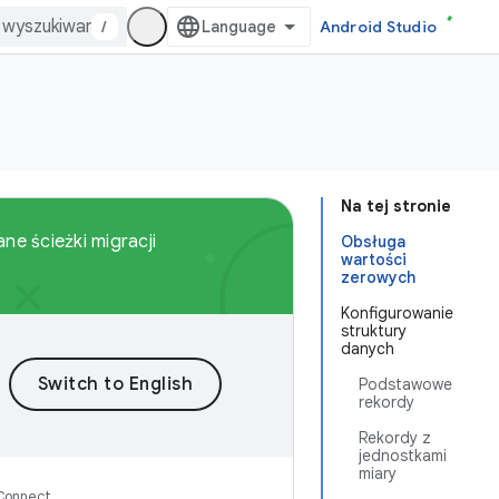
/
Android Studio
Na tej stronie
ne ścieżki migracji
Obsługa
wartości
zerowych
Konfigurowanie
struktury
danych
Podstawowe
rekordy
Rekordy z
jednostkami
miary
 Connect