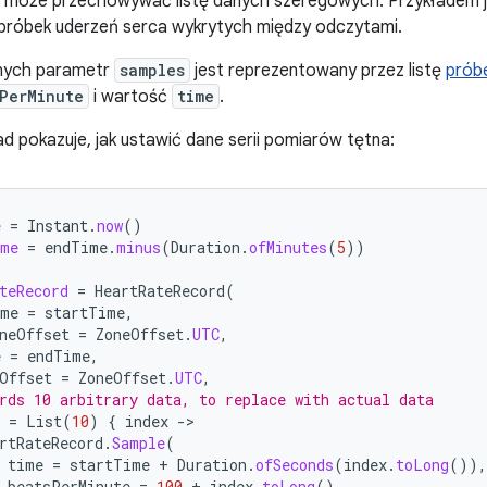
 może przechowywać listę danych szeregowych. Przykładem 
ę próbek uderzeń serca wykrytych między odczytami.
nych parametr
samples
jest reprezentowany przez listę
prób
PerMinute
i wartość
time
.
ad pokazuje, jak ustawić dane serii pomiarów tętna:
e
=
Instant
.
now
()
ime
=
endTime
.
minus
(
Duration
.
ofMinutes
(
5
))
teRecord
=
HeartRateRecord
(
ime
=
startTime
,
neOffset
=
ZoneOffset
.
UTC
,
e
=
endTime
,
Offset
=
ZoneOffset
.
UTC
,
rds 10 arbitrary data, to replace with actual data
=
List
(
10
)
{
index
-
rtRateRecord
.
Sample
(
time
=
startTime
+
Duration
.
ofSeconds
(
index
.
toLong
()),
beatsPerMinute
=
100
+
index
.
toLong
(),