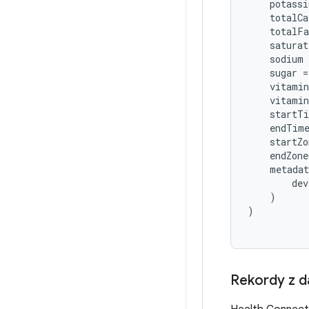
potassi
totalCa
totalFa
saturat
sodium
sugar
=
vitamin
vitamin
startT
endTim
startZo
endZone
metadat
dev
)
)
Rekordy z d