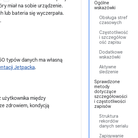
Ogólne
ry miał na sobie urządzenie.
wskazówki
ch lub bateria się wyczerpała.
Obsługa stref
.
czasowych
Częstotliwość
i szczegółow
ość zapisu
Dodatkowe
wskazówki
d 50 typów danych ma własną
Aktywne
ntacji Jetpacka
.
śledzenie
Sprawdzone
metody
dotyczące
szczegółowości
z użytkownika między
i częstotliwości
ze zdrowiem, kondycją
zapisów
Struktura
rekordów
danych serialu
Zapisywanie