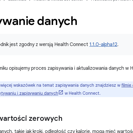
ywanie danych
dnik jest zgodny z wersją Health Connect
1.1.0-alpha12
.
iku opisujemy proces zapisywania i aktualizowania danych w 
więcej wskazówek na temat zapisywania danych znajdziesz w
filmie
tywaniu i zapisywaniu danych
w Health Connect.
wartości zerowych
anych, takie jak kroki, odległość czy kalorie, mogą mieć warto