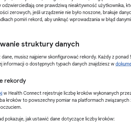
y odzwierciedlają one prawdziwą nieaktywność użytkownika, któ
ości zerowych, jeśli urządzenie nie było noszone, brakuje dany
adkach pomiń rekord, aby uniknąć wprowadzania w błąd danymi
wanie struktury danych
z dane, musisz najpierw skonfigurować rekordy. Każdy z pona
ej informacji o dostępnych typach danych znajdziesz w
dokume
 rekordy
ki
w Health Connect rejestruje liczbę kroków wykonanych prze
zba kroków to powszechny pomiar na platformach związanych 
poczuciem.
ad pokazuje, jak ustawić dane dotyczące liczby kroków: