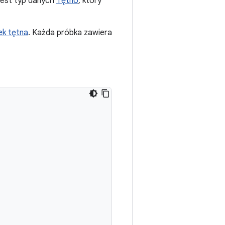
jest typ danych
Tętno
, który
ek tętna
. Każda próbka zawiera