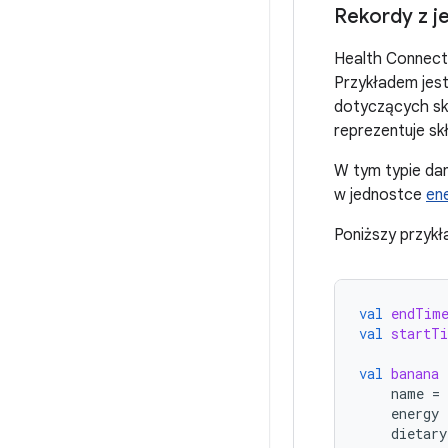
Rekordy z j
Health Connect
Przykładem jes
dotyczących sk
reprezentuje sk
W tym typie da
w jednostce
ene
Poniższy przykł
val
endTim
val
startT
val
banana
name
=
energy
dietary