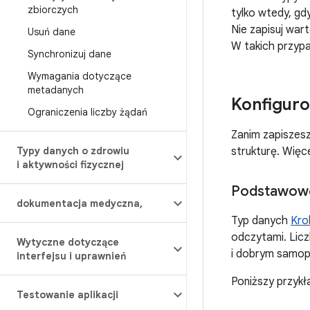
zbiorczych
tylko wtedy, gd
Nie zapisuj wart
Usuń dane
W takich przyp
Synchronizuj dane
Wymagania dotyczące
metadanych
Konfiguro
Ograniczenia liczby żądań
Zanim zapiszes
Typy danych o zdrowiu
strukturę. Więc
i aktywności fizycznej
Podstawowe
dokumentacja medyczna
,
Typ danych
Kro
odczytami. Lic
Wytyczne dotyczące
i dobrym samo
interfejsu i uprawnień
Poniższy przykł
Testowanie aplikacji