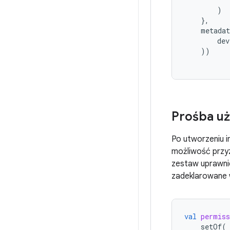
)
},
metadat
dev
))
Prośba uż
Po utworzeniu i
możliwość przy
zestaw uprawni
zadeklarowane w
val
permiss
setOf
(