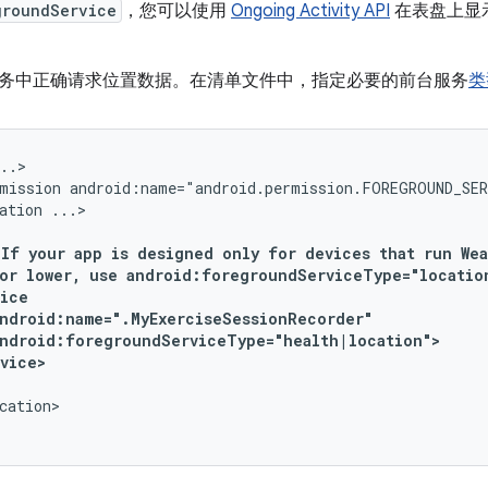
groundService
，您可以使用
Ongoing Activity API
在表盘上显
务中正确请求位置数据。在清单文件中，指定必要的前台服务
类
mission
android:name="android.permission.FOREGROUND_SE
ation
If
your
app
is
designed
only
for
devices
that
run
Wea
or
lower,
use
android:foregroundServiceType="locatio
cation>
