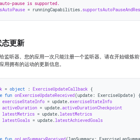
auto-pause is supported.
sAutoPause
=
runningCapabilities
.
supportsAutoPauseAndRe
状态更新
给监听器。您的应用一次只能注册一个监听器。请在开始锻炼前
应用拥有的运动的更新信息。
k
=
object
:
ExerciseUpdateCallback
{
e
fun
onExerciseUpdateReceived
(
update
:
ExerciseUpdate
)
exerciseStateInfo
=
update
.
exerciseStateInfo
activeDuration
=
update
.
activeDurationCheckpoint
latestMetrics
=
update
.
latestMetrics
latestGoals
=
update
.
latestAchievedGoals
e
fun
onLapSummaryReceived
(
lapSummary
:
ExerciseLapSumm