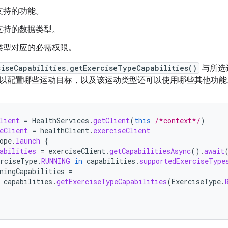
支持的功能。
支持的数据类型。
类型对应的必需权限。
ciseCapabilities.getExerciseTypeCapabilities()
与所选
以配置哪些运动目标，以及该运动类型还可以使用哪些其他功能
lient
=
HealthServices
.
getClient
(
this
/*context*/
)
eClient
=
healthClient
.
exerciseClient
ope
.
launch
{
abilities
=
exerciseClient
.
getCapabilitiesAsync
().
await
erciseType
.
RUNNING
in
capabilities
.
supportedExerciseType
ningCapabilities
=
capabilities
.
getExerciseTypeCapabilities
(
ExerciseType
.