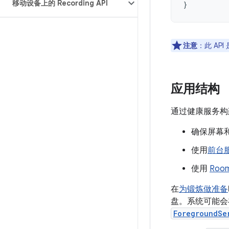
移动设备上的 Recording API
}
注意
：此 AP
应用结构
通过健康服务构
确保屏幕和导
使用
前台
使用
Roo
在
为锻炼做准备
盘。系统可能会在
ForegroundSe