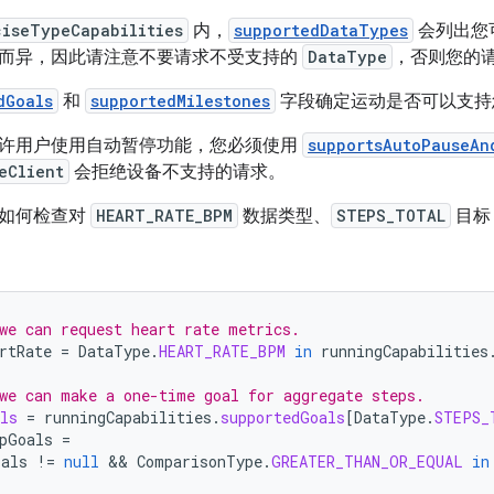
ciseTypeCapabilities
内，
supportedDataTypes
会列出您
而异，因此请注意不要请求不受支持的
DataType
，否则您的
dGoals
和
supportedMilestones
字段确定运动是否可以支持
许用户使用自动暂停功能，您必须使用
supportsAutoPauseAn
eClient
会拒绝设备不支持的请求。
了如何检查对
HEART_RATE_BPM
数据类型、
STEPS_TOTAL
目标 
we can request heart rate metrics.
rtRate
=
DataType
.
HEART_RATE_BPM
in
runningCapabilities
we can make a one-time goal for aggregate steps.
ls
=
runningCapabilities
.
supportedGoals
[
DataType
.
STEPS_
pGoals
=
oals
!=
null
 && 
ComparisonType
.
GREATER_THAN_OR_EQUAL
in