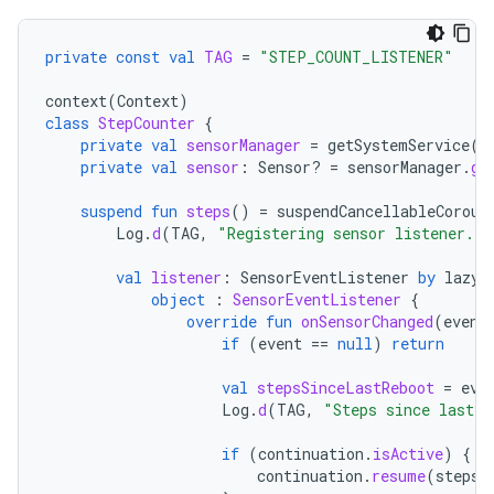
private
const
val
TAG
=
"STEP_COUNT_LISTENER"
context
(
Context
)
class
StepCounter
{
private
val
sensorManager
=
getSystemService
(
C
private
val
sensor
:
Sensor? 
=
sensorManager
.
ge
suspend
fun
steps
()
=
suspendCancellableCorout
Log
.
d
(
TAG
,
"Registering sensor listener...
val
listener
:
SensorEventListener
by
lazy
object
:
SensorEventListener
{
override
fun
onSensorChanged
(
event
if
(
event
==
null
)
return
val
stepsSinceLastReboot
=
eve
Log
.
d
(
TAG
,
"Steps since last r
if
(
continuation
.
isActive
)
{
continuation
.
resume
(
stepsS