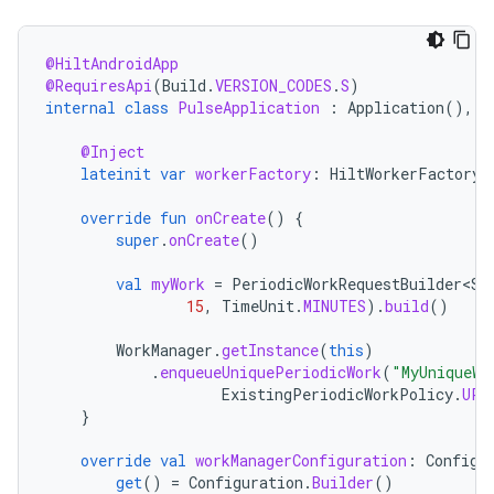
@HiltAndroidApp
@RequiresApi
(
Build
.
VERSION_CODES
.
S
)
internal
class
PulseApplication
:
Application
(),
C
@Inject
lateinit
var
workerFactory
:
HiltWorkerFactory
override
fun
onCreate
()
{
super
.
onCreate
()
val
myWork
=
PeriodicWorkRequestBuilder<St
15
,
TimeUnit
.
MINUTES
).
build
()
WorkManager
.
getInstance
(
this
)
.
enqueueUniquePeriodicWork
(
"MyUniqueWo
ExistingPeriodicWorkPolicy
.
UPD
}
override
val
workManagerConfiguration
:
Configu
get
()
=
Configuration
.
Builder
()