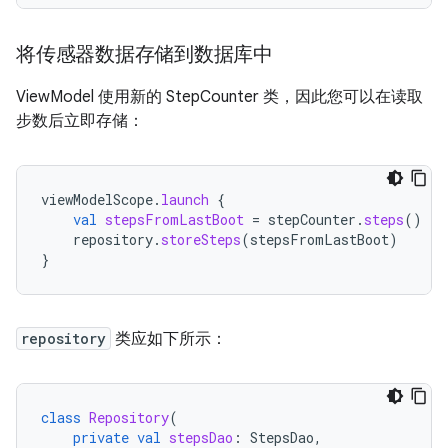
将传感器数据存储到数据库中
ViewModel 使用新的 StepCounter 类，因此您可以在读取
步数后立即存储：
viewModelScope
.
launch
{
val
stepsFromLastBoot
=
stepCounter
.
steps
()
repository
.
storeSteps
(
stepsFromLastBoot
)
}
repository
类应如下所示：
class
Repository
(
private
val
stepsDao
:
StepsDao
,