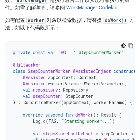
数。
WorkManager
是执行后台工作以实现可靠执行的组
件。如需了解详情，请参阅
WorkManager Codelab
。
如需配置
Worker
对象以检索数据，请替换
doWork()
方
法，如以下代码段所示：
private
const
val
TAG
=
" StepCounterWorker"
@HiltWorker
class
StepCounterWorker
@AssistedInject
constructo
@Assisted
appContext
:
Context
,
@Assisted
workerParams
:
WorkerParameters
,
val
repository
:
Repository
,
val
stepCounter
:
StepCounter
)
:
CoroutineWorker
(
appContext
,
workerParams
)
{
override
suspend
fun
doWork
():
Result
{
Log
.
d
(
TAG
,
"Starting worker..."
)
val
stepsSinceLastReboot
=
stepCounter
.
ste
if
(
stepsSinceLastReboot
==
0L
)
return
Res