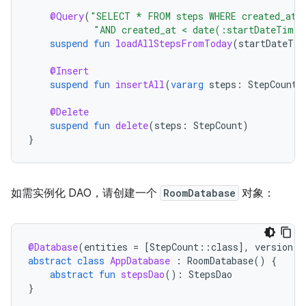
@Query
(
"SELECT * FROM steps WHERE created_at 
"AND created_at < date(:startDateTime
suspend
fun
loadAllStepsFromToday
(
startDateTim
@Insert
suspend
fun
insertAll
(
vararg
steps
:
StepCount
)
@Delete
suspend
fun
delete
(
steps
:
StepCount
)
}
如需实例化 DAO，请创建一个
RoomDatabase
对象：
@Database
(
entities
=
[
StepCount
::
class
]
,
version
=
abstract
class
AppDatabase
:
RoomDatabase
()
{
abstract
fun
stepsDao
():
StepsDao
}