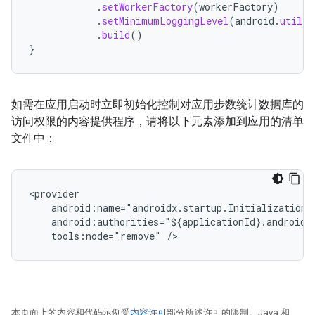
.
setWorkerFactory
(
workerFactory
)
.
setMinimumLoggingLevel
(
android
.
util
.
L
.
build
()
}
如需在应用启动时立即初始化控制对应用步数统计数据库的
访问权限的内容提供程序，请将以下元素添加到应用的清单
文件中：
tools:node="remove"
本页面上的内容和代码示例受
内容许可
部分所述许可的限制。Java 和