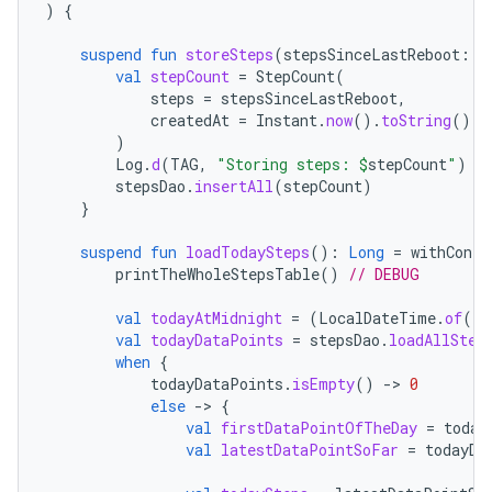
)
{
suspend
fun
storeSteps
(
stepsSinceLastReboot
:
L
val
stepCount
=
StepCount
(
steps
=
stepsSinceLastReboot
,
createdAt
=
Instant
.
now
().
toString
()
)
Log
.
d
(
TAG
,
"Storing steps: 
$
stepCount
"
)
stepsDao
.
insertAll
(
stepCount
)
}
suspend
fun
loadTodaySteps
():
Long
=
withConte
printTheWholeStepsTable
()
// DEBUG
val
todayAtMidnight
=
(
LocalDateTime
.
of
(
Lo
val
todayDataPoints
=
stepsDao
.
loadAllStep
when
{
todayDataPoints
.
isEmpty
()
-
>
0
else
-
>
{
val
firstDataPointOfTheDay
=
today
val
latestDataPointSoFar
=
todayDa