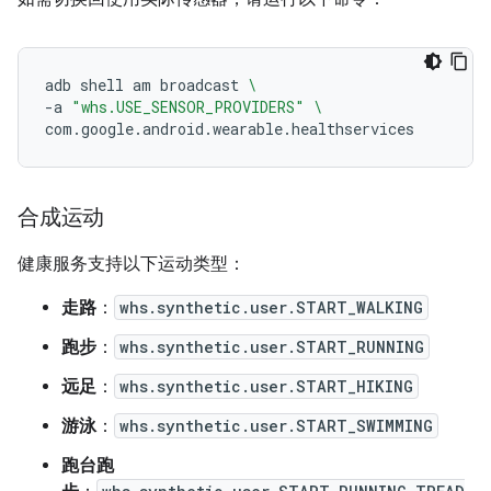
adb
shell
am
broadcast
\
-a
"whs.USE_SENSOR_PROVIDERS"
\
合成运动
健康服务支持以下运动类型：
走路
：
whs.synthetic.user.START_WALKING
跑步
：
whs.synthetic.user.START_RUNNING
远足
：
whs.synthetic.user.START_HIKING
游泳
：
whs.synthetic.user.START_SWIMMING
跑台跑