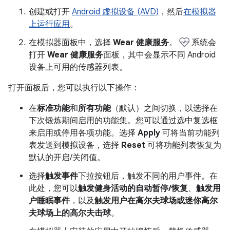
创建或打开
Android 虚拟设备 (AVD)
，然后
在模拟器
上运行应用
。
在模拟器面板中，选择
Wear 健康服务
。
系统会
打开
Wear 健康服务
面板，其中会显示不同 Android
设备上可用的传感器列表。
打开面板后，您可以执行以下操作：
在
标准功能
和
所有功能
（默认）之间切换，以选择在
下次锻炼期间启用的功能集。您可以通过选中复选框
来启用或停用各项功能。选择
Apply
可将当前功能列
表发送到模拟设备，选择
Reset
可将功能列表恢复为
默认的开启/关闭值。
选择
触发事件
下拉按钮后，触发不同的用户事件。在
此处，您可以
触发健身活动的自动暂停/恢复
、
触发用
户睡眠事件
，以及
触发用户在高尔夫球场或迷你高尔
夫球场上的高尔夫击球
。