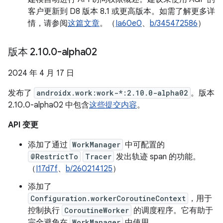
客户更新到 D8 版本 8.1 或更高版本。如需了解更多详
情，请参阅
这篇文章
。（
Ia60e0
、
b/345472586
）
版本 2
.
10
.
0-alpha02
2024 年 4 月 17 日
发布了
androidx.work:work-*:2.10.0-alpha02
。版本
2.10.0-alpha02 中包含
这些提交内容
。
API 变更
添加了通过
WorkManager
中可配置的
@RestrictTo
Tracer
发出轨迹 span 的功能。
（
I17d7f
、
b/260214125
）
添加了
Configuration.workerCoroutineContext
，用于
控制执行
CoroutineWorker
的调度程序。它有助于
完全避免在
WorkManager
中使用