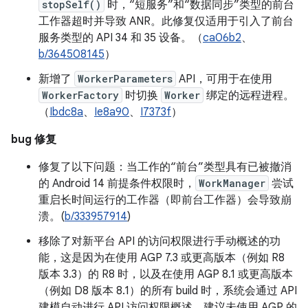
stopSelf()
时，“短服务”和“数据同步”类型的前台
工作器超时并导致 ANR。此修复仅适用于引入了前台
服务类型的 API 34 和 35 设备。（
ca06b2
、
b/364508145
）
新增了
WorkerParameters
API，可用于在使用
WorkerFactory
时切换
Worker
绑定的远程进程。
（
Ibdc8a
、
Ie8a90
、
I7373f
）
bug 修复
修复了以下问题：当工作的“前台”类型具有已被撤消
的 Android 14 前提条件权限时，
WorkManager
尝试
重启长时间运行的工作器（即前台工作器）会导致崩
溃。(
b/333957914
)
移除了对新平台 API 的访问权限进行手动概述的功
能，这是因为在使用 AGP 7.3 或更高版本（例如 R8
版本 3.3）的 R8 时，以及在使用 AGP 8.1 或更高版本
（例如 D8 版本 8.1）的所有 build 时，系统会通过 API
建模自动进行 API 访问权限概述。建议未使用 AGP 的