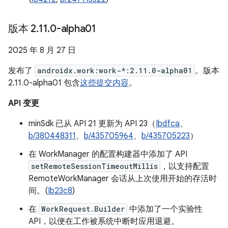
版本 2
.
11
.
0-alpha01
2025 年 8 月 27 日
发布了
androidx.work:work-*:2.11.0-alpha01
。版本
2.11.0-alpha01 包含
这些提交内容
。
API 变更
minSdk 已从 API 21 更新为 API 23（
Ibdfca
、
b/380448311
、
b/435705964
、
b/435705223
）
在 WorkManager 的配置构建器中添加了 API
setRemoteSessionTimeoutMillis
，以支持配置
RemoteWorkManager 会话从上次使用开始的存活时
间。(
Ib23c8
)
在
WorkRequest.Builder
中添加了一个实验性
API，以便在工作被系统中断时应用退避。