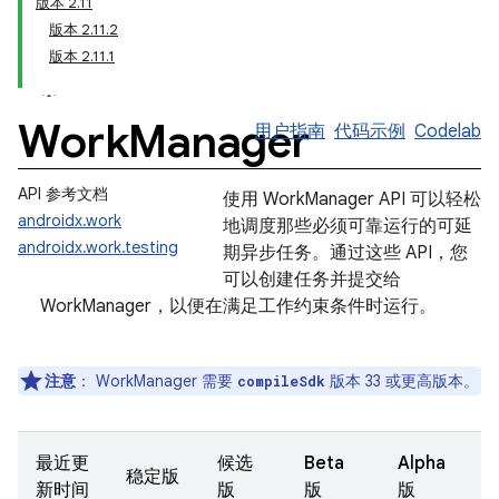
版本 2.11
版本 2.11.2
版本 2.11.1
Work
Manager
用户指南
代码示例
Codelab
API 参考文档
使用 WorkManager API 可以轻松
androidx.work
地调度那些必须可靠运行的可延
androidx.work.testing
期异步任务。通过这些 API，您
可以创建任务并提交给
WorkManager，以便在满足工作约束条件时运行。
注意
：
WorkManager 需要
版本 33 或更高版本。
compileSdk
最近更
候选
Beta
Alpha
稳定版
新时间
版
版
版