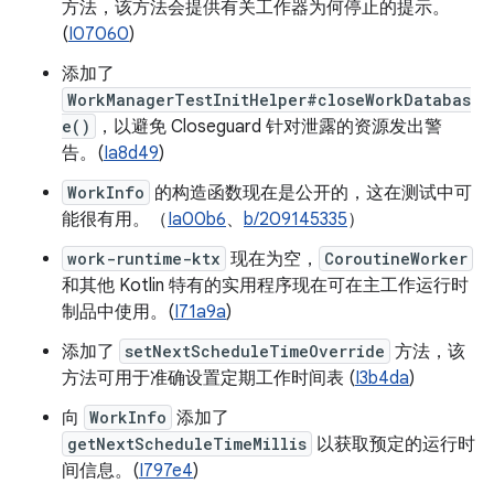
方法，该方法会提供有关工作器为何停止的提示。
(
I07060
)
添加了
WorkManagerTestInitHelper#closeWorkDatabas
e()
，以避免 Closeguard 针对泄露的资源发出警
告。(
Ia8d49
)
WorkInfo
的构造函数现在是公开的，这在测试中可
能很有用。（
Ia00b6
、
b/209145335
）
work-runtime-ktx
现在为空，
CoroutineWorker
和其他 Kotlin 特有的实用程序现在可在主工作运行时
制品中使用。(
I71a9a
)
添加了
setNextScheduleTimeOverride
方法，该
方法可用于准确设置定期工作时间表 (
I3b4da
)
向
WorkInfo
添加了
getNextScheduleTimeMillis
以获取预定的运行时
间信息。(
I797e4
)