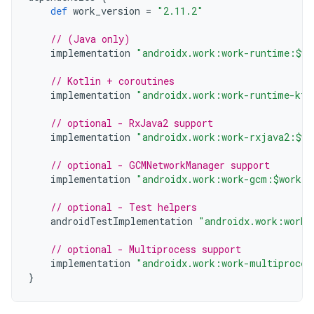
def
work_version
=
"2.11.2"
// (Java only)
implementation
"androidx.work:work-runtime:$wo
// Kotlin + coroutines
implementation
"androidx.work:work-runtime-ktx
// optional - RxJava2 support
implementation
"androidx.work:work-rxjava2:$wo
// optional - GCMNetworkManager support
implementation
"androidx.work:work-gcm:$work_v
// optional - Test helpers
androidTestImplementation
"androidx.work:work-
// optional - Multiprocess support
implementation
"androidx.work:work-multiproces
}