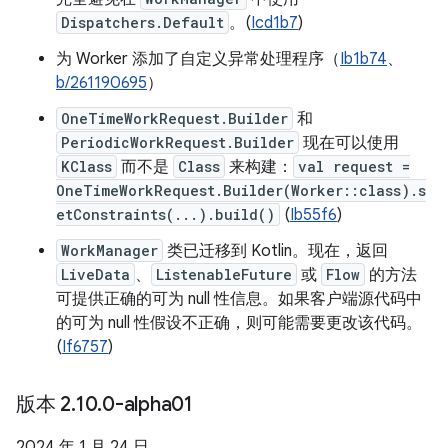
Dispatchers.Default
。(
Icd1b7
)
为 Worker 添加了自定义异常处理程序（
Ib1b74
、
b/261190695
）
OneTimeWorkRequest.Builder
和
PeriodicWorkRequest.Builder
现在可以使用
KClass
而不是
Class
来构建：
val request =
OneTimeWorkRequest.Builder(Worker::class).s
etConstraints(...).build()
(
Ib55f6
)
WorkManager
类已迁移到 Kotlin。现在，返回
LiveData
、
ListenableFuture
或
Flow
的方法
可提供正确的可为 null 性信息。如果客户端源代码中
的可为 null 性假设不正确，则可能需要更改该代码。
(
If6757
)
版本 2
.
10
.
0-alpha01
2024 年 1 月 24 日