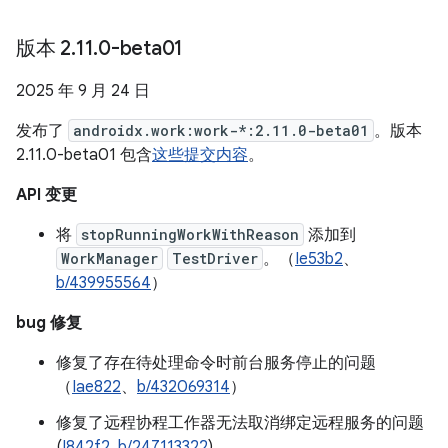
版本 2
.
11
.
0-beta01
2025 年 9 月 24 日
发布了
androidx.work:work-*:2.11.0-beta01
。版本
2.11.0-beta01 包含
这些提交内容
。
API 变更
将
stopRunningWorkWithReason
添加到
WorkManager
TestDriver
。（
Ie53b2
、
b/439955564
）
bug 修复
修复了存在待处理命令时前台服务停止的问题
（
Iae822
、
b/432069314
）
修复了远程协程工作器无法取消绑定远程服务的问题
(
I842f2
,
b/247113322
)