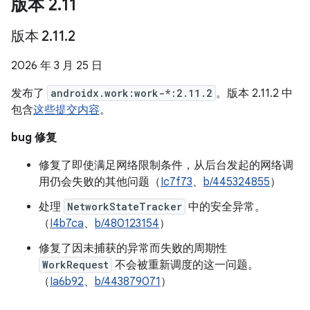
版本 2
.
11
版本 2
.
11
.
2
2026 年 3 月 25 日
发布了
androidx.work:work-*:2.11.2
。版本 2.11.2 中
包含
这些提交内容
。
bug 修复
修复了即使满足网络限制条件，从后台发起的网络调
用仍会失败的其他问题（
Ic7f73
、
b/445324855
）
处理
NetworkStateTracker
中的安全异常。
（
I4b7ca
、
b/480123154
）
修复了因未捕获的异常而失败的周期性
WorkRequest
不会被重新调度的这一问题。
（
Ia6b92
、
b/443879071
）