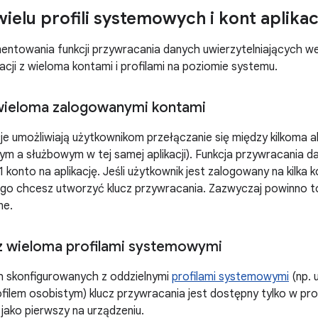
ielu profili systemowych i kont aplikac
entowania funkcji przywracania danych uwierzytelniających w
acji z wieloma kontami i profilami na poziomie systemu.
 wieloma zalogowanymi kontami
cje umożliwiają użytkownikom przełączanie się między kilkoma 
m a służbowym w tej samej aplikacji). Funkcja przywracania d
1 konto na aplikację. Jeśli użytkownik jest zalogowany na kilka 
ego chcesz utworzyć klucz przywracania. Zazwyczaj powinno t
ne.
z wieloma profilami systemowymi
h skonfigurowanych z oddzielnymi
profilami systemowymi
(np. 
filem osobistym) klucz przywracania jest dostępny tylko w prof
jako pierwszy na urządzeniu.