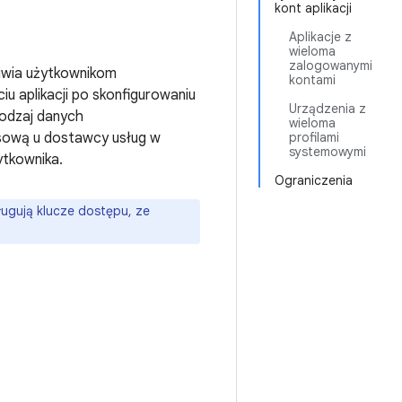
kont aplikacji
Aplikacje z
wieloma
zalogowanymi
liwia użytkownikom
kontami
u aplikacji po skonfigurowaniu
Urządzenia z
rodzaj danych
wieloma
pasową u dostawcy usług w
profilami
systemowymi
ytkownika.
Ograniczenia
sługują klucze dostępu, ze