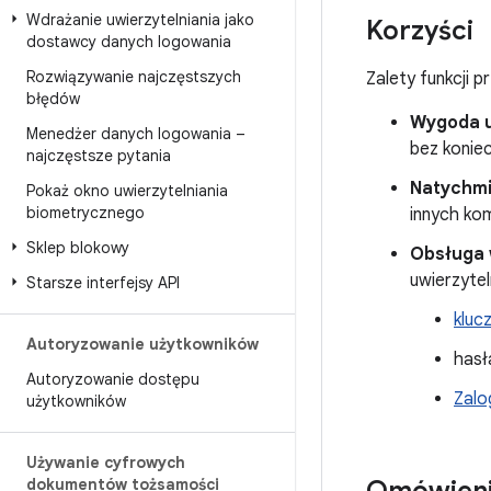
Wdrażanie uwierzytelniania jako
Korzyści
dostawcy danych logowania
Rozwiązywanie najczęstszych
Zalety funkcji 
błędów
Wygoda 
Menedżer danych logowania –
bez konie
najczęstsze pytania
Natychm
Pokaż okno uwierzytelniania
biometrycznego
innych ko
Sklep blokowy
Obsługa 
uwierzytel
Starsze interfejsy API
kluc
Autoryzowanie użytkowników
hasł
Autoryzowanie dostępu
Zalo
użytkowników
Używanie cyfrowych
dokumentów tożsamości