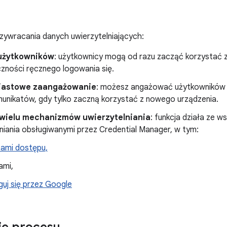
przywracania danych uwierzytelniających:
użytkowników
: użytkownicy mogą od razu zacząć korzystać z
czności ręcznego logowania się.
iastowe zaangażowanie
: możesz angażować użytkowników
munikatów, gdy tylko zaczną korzystać z nowego urządzenia.
wielu mechanizmów uwierzytelniania
: funkcja działa ze 
niania obsługiwanymi przez Credential Manager, w tym:
zami dostępu,
ami,
guj się przez Google