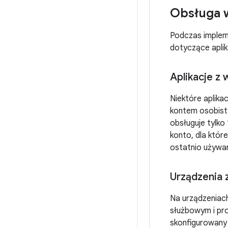
Obsługa w
Podczas implem
dotyczące aplik
Aplikacje z
Niektóre aplika
kontem osobisty
obsługuje tylko 
konto, dla któr
ostatnio używa
Urządzenia 
Na urządzeniac
służbowym i pro
skonfigurowany 