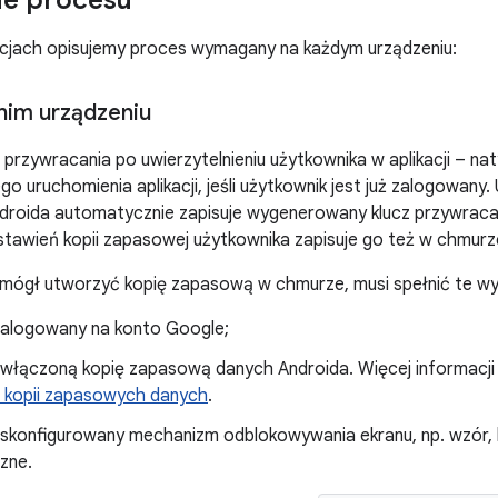
e procesu
kcjach opisujemy proces wymagany na każdym urządzeniu:
nim urządzeniu
 przywracania po uwierzytelnieniu użytkownika w aplikacji – na
o uruchomienia aplikacji, jeśli użytkownik jest już zalogowany.
roida automatycznie zapisuje wygenerowany klucz przywracan
stawień kopii zapasowej użytkownika zapisuje go też w chmurz
 mógł utworzyć kopię zapasową w chmurze, musi spełnić te w
zalogowany na konto Google;
 włączoną kopię zapasową danych Androida. Więcej informacji 
 kopii zapasowych danych
.
 skonfigurowany mechanizm odblokowywania ekranu, np. wzór, k
zne.