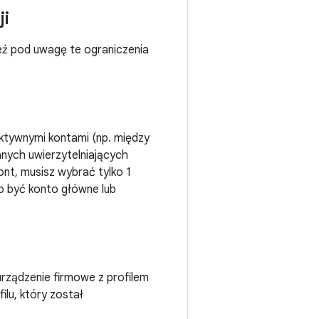
ji
eź pod uwagę te ograniczenia
aktywnymi kontami (np. między
anych uwierzytelniających
kont, musisz wybrać tylko 1
o być konto główne lub
urządzenie firmowe z profilem
ilu, który został