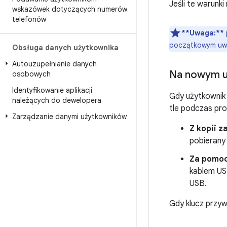
Jeśli te warunki
wskazówek dotyczących numerów
telefonów
**Uwaga:**
początkowym uwie
Obsługa danych użytkownika
Autouzupełnianie danych
Na nowym u
osobowych
Identyfikowanie aplikacji
Gdy użytkownik 
należących do dewelopera
tle podczas pro
Zarządzanie danymi użytkowników
Z kopii 
pobierany 
Za pomoc
kablem US
USB.
Gdy klucz przy