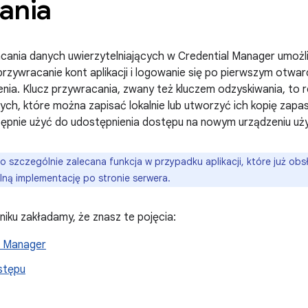
ania
acania danych uwierzytelniających w Credential Manager umoż
zywracanie kont aplikacji i logowanie się po pierwszym otwarci
ia. Klucz przywracania, zwany też kluczem odzyskiwania, to 
cych, które można zapisać lokalnie lub utworzyć ich kopię za
tępnie użyć do udostępnienia dostępu na nowym urządzeniu uż
to szczególnie zalecana funkcja w przypadku aplikacji, które już ob
ną implementację po stronie serwera.
ku zakładamy, że znasz te pojęcia:
l Manager
stępu