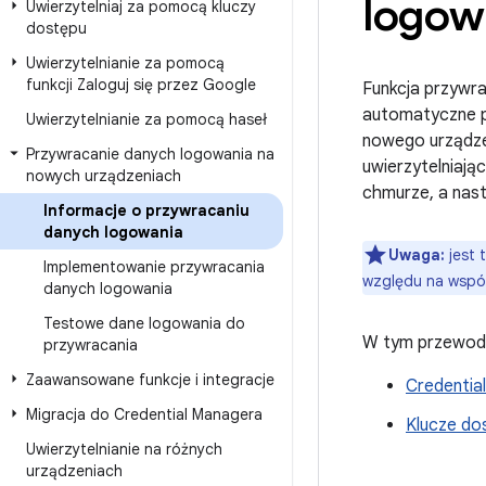
logow
Uwierzytelniaj za pomocą kluczy
dostępu
Uwierzytelnianie za pomocą
funkcji Zaloguj się przez Google
Funkcja przywr
automatyczne pr
Uwierzytelnianie za pomocą haseł
nowego urządzen
Przywracanie danych logowania na
uwierzytelniają
nowych urządzeniach
chmurze, a nas
Informacje o przywracaniu
danych logowania
Uwaga:
jest 
Implementowanie przywracania
względu na wspól
danych logowania
Testowe dane logowania do
W tym przewodni
przywracania
Zaawansowane funkcje i integracje
Credentia
Migracja do Credential Managera
Klucze do
Uwierzytelnianie na różnych
urządzeniach