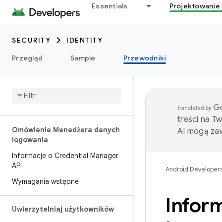
Essentials
Projektowanie 
SECURITY
IDENTITY
Przegląd
Sample
Przewodniki
treści na T
Omówienie Menedżera danych
AI mogą zaw
logowania
Informacje o Credential Manager
API
Android Developer
Wymagania wstępne
Infor
Uwierzytelniaj użytkowników