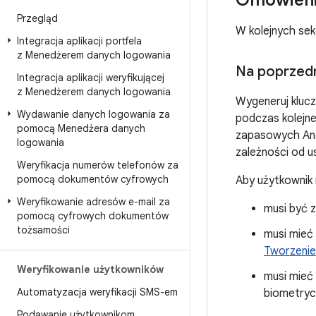
Omówieni
Przegląd
W kolejnych se
Integracja aplikacji portfela
z Menedżerem danych logowania
Na poprzed
Integracja aplikacji weryfikującej
z Menedżerem danych logowania
Wygeneruj klucz
Wydawanie danych logowania za
podczas kolejneg
pomocą Menedżera danych
zapasowych And
logowania
zależności od u
Weryfikacja numerów telefonów za
pomocą dokumentów cyfrowych
Aby użytkownik
Weryfikowanie adresów e-mail za
musi być 
pomocą cyfrowych dokumentów
tożsamości
musi mieć
Tworzenie
Weryfikowanie użytkowników
musi mieć
Automatyzacja weryfikacji SMS-em
biometryc
Podawanie użytkownikom