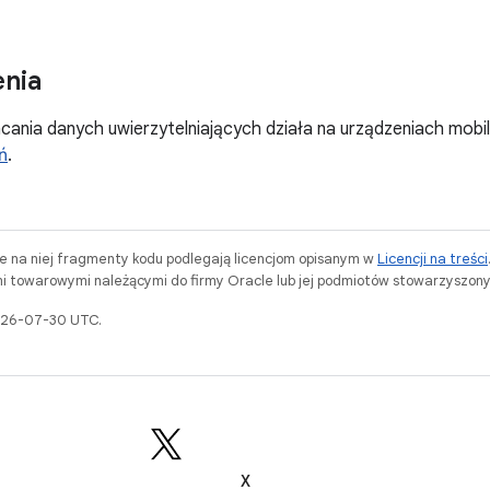
nia
cania danych uwierzytelniających działa na urządzeniach mobiln
ń
.
ne na niej fragmenty kodu podlegają licencjom opisanym w
Licencji na treści
i towarowymi należącymi do firmy Oracle lub jej podmiotów stowarzyszony
2026-07-30 UTC.
X