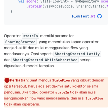
val
score
:
StateFlow<Int>
=
myRepository
.
score
.
stateIn
(
viewModelScope
,
SharingStarted
.
Wh
}
FlowTest
.
kt
Operator
stateIn
memiliki parameter
SharingStarted
, yang menentukan kapan operator
menjadi aktif dan mulai menggunakan flow yang
mendasarinya. Opsi seperti
SharingStarted.Lazily
dan
SharingStarted.WhileSubscribed
sering
digunakan di model tampilan.
Perhatian:
Saat menguji
yang dibuat dengan
StateFlow
opsi tersebut, harus ada setidaknya satu kolektor selama
pengujian. Jika tidak, operator
tidak akan mulai
stateIn
mengumpulkan flow yang mendasarinya, dan nilai
StateFlow
tidak akan diperbarui.