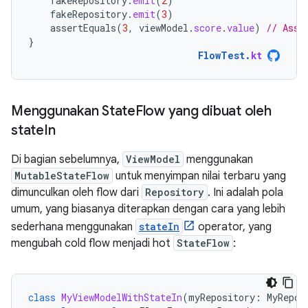
fakeRepository
.
emit
(
2
)
fakeRepository
.
emit
(
3
)
assertEquals
(
3
,
viewModel
.
score
.
value
)
// Asse
}
FlowTest
.
kt
Menggunakan State
Flow yang dibuat oleh
state
In
Di bagian sebelumnya,
ViewModel
menggunakan
MutableStateFlow
untuk menyimpan nilai terbaru yang
dimunculkan oleh flow dari
Repository
. Ini adalah pola
umum, yang biasanya diterapkan dengan cara yang lebih
sederhana menggunakan
stateIn
operator, yang
mengubah cold flow menjadi hot
StateFlow
:
class
MyViewModelWithStateIn
(
myRepository
:
MyRepos