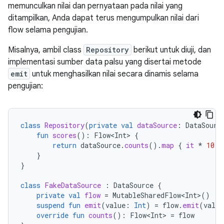
memunculkan nilai dan pernyataan pada nilai yang
ditampilkan, Anda dapat terus mengumpulkan nilai dari
flow selama pengujian.
Misalnya, ambil class
Repository
berikut untuk diuji, dan
implementasi sumber data palsu yang disertai metode
emit
untuk menghasilkan nilai secara dinamis selama
pengujian:
class
Repository
(
private
val
dataSource
:
DataSourc
fun
scores
():
Flow<Int>
{
return
dataSource
.
counts
().
map
{
it
*
10
}
}
}
class
FakeDataSource
:
DataSource
{
private
val
flow
=
MutableSharedFlow<Int>
()
suspend
fun
emit
(
value
:
Int
)
=
flow
.
emit
(
value
override
fun
counts
():
Flow<Int>
=
flow