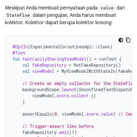
Meskipun Anda membuat pernyataan pada
value
dari
StateFlow
dalam pengujian, Anda harus membuat
kolektor. Kolektor dapat berupa kolektor kosong:
@OptIn
(
ExperimentalCoroutinesApi
::
class
)
@Test
fun
testLazilySharingViewModel
()
=
runTest
{
val
fakeRepository
=
HotFakeRepository
()
val
viewModel
=
MyViewModelWithStateIn
(
fakeRep
// Create an empty collector for the StateFlow
backgroundScope
.
launch
(
UnconfinedTestDispatche
viewModel
.
score
.
collect
{}
}
assertEquals
(
0
,
viewModel
.
score
.
value
)
// Can 
// Trigger-assert like before
fakeRepository
.
emit
(
1
)