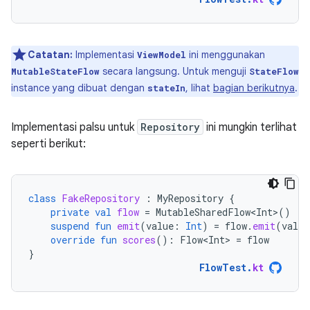
Catatan:
Implementasi
ini menggunakan
ViewModel
secara langsung. Untuk menguji
MutableStateFlow
StateFlow
instance yang dibuat dengan
, lihat
bagian berikutnya
.
stateIn
Implementasi palsu untuk
Repository
ini mungkin terlihat
seperti berikut:
class
FakeRepository
:
MyRepository
{
private
val
flow
=
MutableSharedFlow<Int>
()
suspend
fun
emit
(
value
:
Int
)
=
flow
.
emit
(
value
override
fun
scores
():
Flow<Int>
=
flow
}
FlowTest
.
kt