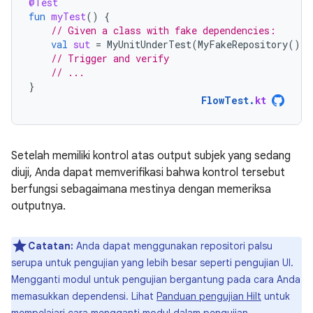
@Test
fun
myTest
()
{
// Given a class with fake dependencies:
val
sut
=
MyUnitUnderTest
(
MyFakeRepository
())
// Trigger and verify
// ...
}
FlowTest
.
kt
Setelah memiliki kontrol atas output subjek yang sedang
diuji, Anda dapat memverifikasi bahwa kontrol tersebut
berfungsi sebagaimana mestinya dengan memeriksa
outputnya.
Catatan:
Anda dapat menggunakan repositori palsu
serupa untuk pengujian yang lebih besar seperti pengujian UI.
Mengganti modul untuk pengujian bergantung pada cara Anda
memasukkan dependensi. Lihat
Panduan pengujian Hilt
untuk
mempelajari cara mengganti modul dalam pengujian