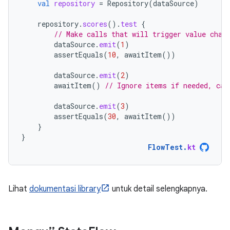
val
repository
=
Repository
(
dataSource
)
repository
.
scores
().
test
{
// Make calls that will trigger value chan
dataSource
.
emit
(
1
)
assertEquals
(
10
,
awaitItem
())
dataSource
.
emit
(
2
)
awaitItem
()
// Ignore items if needed, can
dataSource
.
emit
(
3
)
assertEquals
(
30
,
awaitItem
())
}
}
FlowTest
.
kt
Lihat
dokumentasi library
untuk detail selengkapnya.