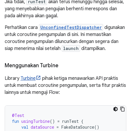
Jika tidak,
runTest
akan terus menunggu hingga selesai,
yang menyebabkan pengujian berhenti merespons dan
pada akhirnya akan gagal.
Perhatikan cara
UnconfinedTestDispatcher
digunakan
untuk coroutine pengumpulan di sini. Ini memastikan
coroutine pengumpulan diluncurkan dengan segera dan
siap menerima nilai setelah
launch
ditampilkan.
Menggunakan Turbine
Library
Turbine
pihak ketiga menawarkan API praktis
untuk membuat coroutine pengumpulan, serta fitur praktis
lainnya untuk menguji Flow:
@Test
fun
usingTurbine
()
=
runTest
{
val
dataSource
=
FakeDataSource
()