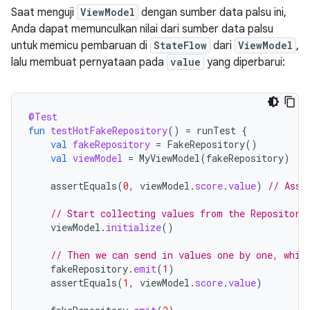
Saat menguji
ViewModel
dengan sumber data palsu ini,
Anda dapat memunculkan nilai dari sumber data palsu
untuk memicu pembaruan di
StateFlow
dari
ViewModel
,
lalu membuat pernyataan pada
value
yang diperbarui:
@Test
fun
testHotFakeRepository
()
=
runTest
{
val
fakeRepository
=
FakeRepository
()
val
viewModel
=
MyViewModel
(
fakeRepository
)
assertEquals
(
0
,
viewModel
.
score
.
value
)
// Asse
// Start collecting values from the Repository
viewModel
.
initialize
()
// Then we can send in values one by one, whic
fakeRepository
.
emit
(
1
)
assertEquals
(
1
,
viewModel
.
score
.
value
)