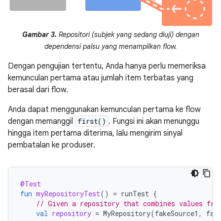
Gambar 3.
Repositori (subjek yang sedang diuji) dengan
dependensi palsu yang menampilkan flow.
Dengan pengujian tertentu, Anda hanya perlu memeriksa
kemunculan pertama atau jumlah item terbatas yang
berasal dari flow.
Anda dapat menggunakan kemunculan pertama ke flow
dengan memanggil
first()
. Fungsi ini akan menunggu
hingga item pertama diterima, lalu mengirim sinyal
pembatalan ke produser.
@Test
fun
myRepositoryTest
()
=
runTest
{
// Given a repository that combines values fro
val
repository
=
MyRepository
(
fakeSource1
,
fak