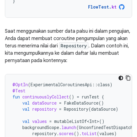
}
FlowTest
.
kt
Saat menggunakan sumber data palsu ini dalam pengujian,
Anda dapat membuat coroutine pengumpulan yang akan
terus menerima nilai dari
Repository
. Dalam contoh ini,
kita mengumpulkannya ke dalam daftar lalu membuat
pernyataan pada kontennya:
@OptIn
(
ExperimentalCoroutinesApi
::
class
)
@Test
fun
continuouslyCollect
()
=
runTest
{
val
dataSource
=
FakeDataSource
()
val
repository
=
Repository
(
dataSource
)
val
values
=
mutableListOf<Int>
()
backgroundScope
.
launch
(
UnconfinedTestDispatche
repository
.
scores
().
toList
(
values
)