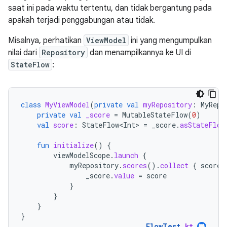
saat ini pada waktu tertentu, dan tidak bergantung pada
apakah terjadi penggabungan atau tidak.
Misalnya, perhatikan
ViewModel
ini yang mengumpulkan
nilai dari
Repository
dan menampilkannya ke UI di
StateFlow
:
class
MyViewModel
(
private
val
myRepository
:
MyRepo
private
val
_score
=
MutableStateFlow
(
0
)
val
score
:
StateFlow<Int>
=
_score
.
asStateFlow
fun
initialize
()
{
viewModelScope
.
launch
{
myRepository
.
scores
().
collect
{
score
_score
.
value
=
score
}
}
}
}
FlowTest
.
kt