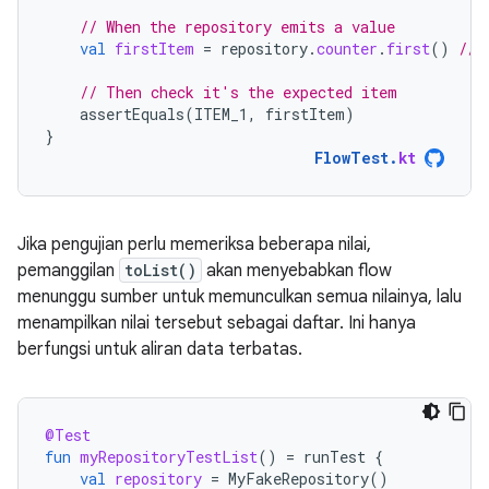
// When the repository emits a value
val
firstItem
=
repository
.
counter
.
first
()
// 
// Then check it's the expected item
assertEquals
(
ITEM_1
,
firstItem
)
}
FlowTest
.
kt
Jika pengujian perlu memeriksa beberapa nilai,
pemanggilan
toList()
akan menyebabkan flow
menunggu sumber untuk memunculkan semua nilainya, lalu
menampilkan nilai tersebut sebagai daftar. Ini hanya
berfungsi untuk aliran data terbatas.
@Test
fun
myRepositoryTestList
()
=
runTest
{
val
repository
=
MyFakeRepository
()