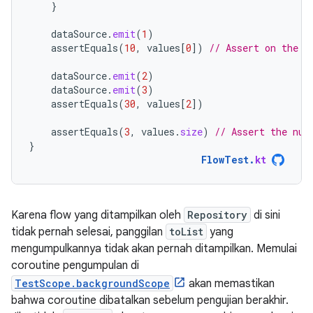
}
dataSource
.
emit
(
1
)
assertEquals
(
10
,
values
[
0
]
)
// Assert on the l
dataSource
.
emit
(
2
)
dataSource
.
emit
(
3
)
assertEquals
(
30
,
values
[
2
]
)
assertEquals
(
3
,
values
.
size
)
// Assert the num
}
FlowTest
.
kt
Karena flow yang ditampilkan oleh
Repository
di sini
tidak pernah selesai, panggilan
toList
yang
mengumpulkannya tidak akan pernah ditampilkan. Memulai
coroutine pengumpulan di
TestScope.backgroundScope
akan memastikan
bahwa coroutine dibatalkan sebelum pengujian berakhir.