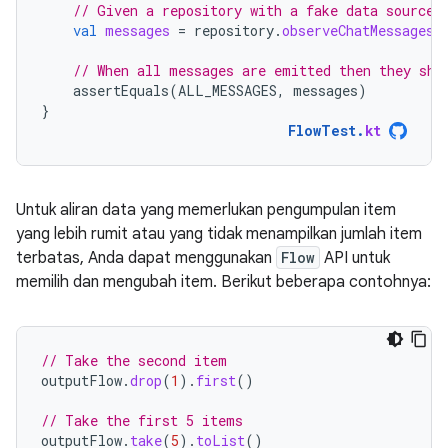
// Given a repository with a fake data source 
val
messages
=
repository
.
observeChatMessages
(
// When all messages are emitted then they sho
assertEquals
(
ALL_MESSAGES
,
messages
)
}
FlowTest
.
kt
Untuk aliran data yang memerlukan pengumpulan item
yang lebih rumit atau yang tidak menampilkan jumlah item
terbatas, Anda dapat menggunakan
Flow
API untuk
memilih dan mengubah item. Berikut beberapa contohnya:
// Take the second item
outputFlow
.
drop
(
1
).
first
()
// Take the first 5 items
outputFlow
.
take
(
5
).
toList
()