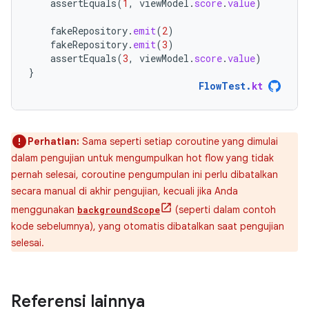
assertEquals
(
1
,
viewModel
.
score
.
value
)
fakeRepository
.
emit
(
2
)
fakeRepository
.
emit
(
3
)
assertEquals
(
3
,
viewModel
.
score
.
value
)
}
FlowTest
.
kt
Perhatian:
Sama seperti setiap coroutine yang dimulai
dalam pengujian untuk mengumpulkan hot flow yang tidak
pernah selesai, coroutine pengumpulan ini perlu dibatalkan
secara manual di akhir pengujian, kecuali jika Anda
menggunakan
(seperti dalam contoh
backgroundScope
kode sebelumnya), yang otomatis dibatalkan saat pengujian
selesai.
Referensi lainnya