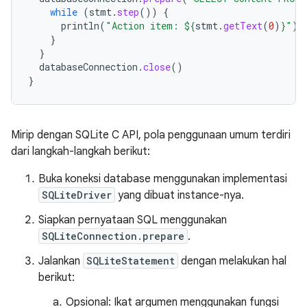
while
(
stmt
.
step
())
{
println
(
"Action item: 
${
stmt
.
getText
(
0
)
}
"
)
}
}
databaseConnection
.
close
()
}
Mirip dengan SQLite C API, pola penggunaan umum terdiri
dari langkah-langkah berikut:
Buka koneksi database menggunakan implementasi
SQLiteDriver
yang dibuat instance-nya.
Siapkan pernyataan SQL menggunakan
SQLiteConnection.prepare
.
Jalankan
SQLiteStatement
dengan melakukan hal
berikut:
Opsional: Ikat argumen menggunakan fungsi