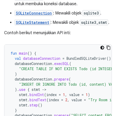
untuk membuka koneksi database.
SQLiteConnection
: Mewakili objek
sqlite3
.
SQLiteStatement
: Mewakili objek
sqlite3_stmt
.
Contoh berikut menunjukkan API inti:
fun
main
()
{
val
databaseConnection
=
BundledSQLiteDriver
().
o
databaseConnection
.
execSQL
(
"CREATE TABLE IF NOT EXISTS Todo (id INTEGER 
)
databaseConnection
.
prepare
(
"INSERT OR IGNORE INTO Todo (id, content) VAL
).
use
{
stmt
-
stmt
.
bindInt
(
index
=
1
,
value
=
1
)
stmt
.
bindText
(
index
=
2
,
value
=
"Try Room in 
stmt
.
step
()
}
databaseConnection
.
prepare
(
"SELECT content FROM 