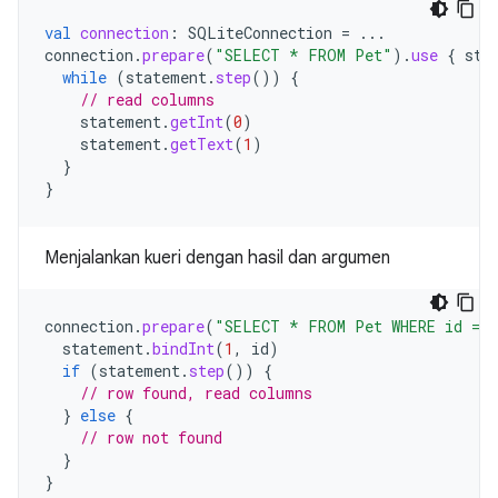
val
connection
:
SQLiteConnection
=
...
connection
.
prepare
(
"SELECT * FROM Pet"
).
use
{
sta
while
(
statement
.
step
())
{
// read columns
statement
.
getInt
(
0
)
statement
.
getText
(
1
)
}
}
Menjalankan kueri dengan hasil dan argumen
connection
.
prepare
(
"SELECT * FROM Pet WHERE id = 
statement
.
bindInt
(
1
,
id
)
if
(
statement
.
step
())
{
// row found, read columns
}
else
{
// row not found
}
}