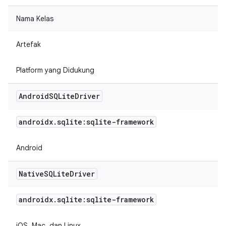
Nama Kelas
Artefak
Platform yang Didukung
Android
SQLite
Driver
androidx
.
sqlite:sqlite-framework
Android
Native
SQLite
Driver
androidx
.
sqlite:sqlite-framework
iOS, Mac, dan Linux