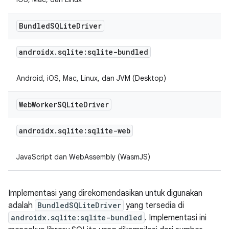
Bundled
SQLite
Driver
androidx
.
sqlite:sqlite-bundled
Android, iOS, Mac, Linux, dan JVM (Desktop)
Web
Worker
SQLite
Driver
androidx
.
sqlite:sqlite-web
JavaScript dan WebAssembly (WasmJS)
Implementasi yang direkomendasikan untuk digunakan
adalah
BundledSQLiteDriver
yang tersedia di
androidx.sqlite:sqlite-bundled
. Implementasi ini