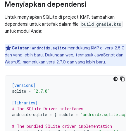
Menyiapkan dependensi
Untuk menyiapkan SQLite di project KMP, tambahkan
dependensi untuk artefak dalam file
build.gradle.kts
untuk modul Anda:
Catatan:
mendukung KMP di versi 2.5.0
androidx.sqlite
dan yang lebih baru. Dukungan web, termasuk JavaScript dan
WasmJS, memerlukan versi 2.7.0 dan yang lebih baru.
[versions]
sqlite
=
"2.7.0"
[libraries]
# The SQLite Driver interfaces
androidx-sqlite
=
{
module
=
"androidx.sqlite:sqli
# The bundled SQLite driver implementation