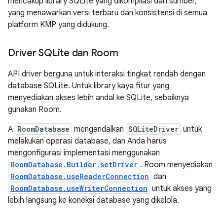
mencakup library SQLite yang dikompilasi dari sumber,
yang menawarkan versi terbaru dan konsistensi di semua
platform KMP yang didukung.
Driver SQLite dan Room
API driver berguna untuk interaksi tingkat rendah dengan
database SQLite. Untuk library kaya fitur yang
menyediakan akses lebih andal ke SQLite, sebaiknya
gunakan Room.
A
RoomDatabase
mengandalkan
SQLiteDriver
untuk
melakukan operasi database, dan Anda harus
mengonfigurasi implementasi menggunakan
RoomDatabase.Builder.setDriver
. Room menyediakan
RoomDatabase.useReaderConnection
dan
RoomDatabase.useWriterConnection
untuk akses yang
lebih langsung ke koneksi database yang dikelola.