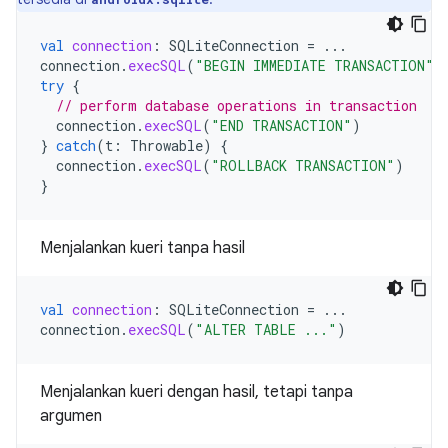
val
connection
:
SQLiteConnection
=
...
connection
.
execSQL
(
"BEGIN IMMEDIATE TRANSACTION"
)
try
{
// perform database operations in transaction
connection
.
execSQL
(
"END TRANSACTION"
)
}
catch
(
t
:
Throwable
)
{
connection
.
execSQL
(
"ROLLBACK TRANSACTION"
)
}
Menjalankan kueri tanpa hasil
val
connection
:
SQLiteConnection
=
...
connection
.
execSQL
(
"ALTER TABLE ..."
)
Menjalankan kueri dengan hasil, tetapi tanpa
argumen