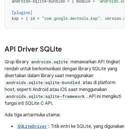
androidx-sqlite-bundled
=
{
module
=
"androidx.sql
[plugins]
ksp
=
{
id
=
"com.google.devtools.ksp"
,
version
.
re
API Driver SQLite
Grup library
androidx.sqlite
menawarkan API tingkat
rendah untuk berkomunikasi dengan library SQLite yang
disertakan dalam library saat menggunakan
androidx.sqlite:sqlite-bundled
atau di platform
host, seperti Android atau iOS saat menggunakan
androidx.sqlite:sqlite-framework
. API ini mengikuti
fungsi inti SQLite C API.
Ada tiga antarmuka utama:
SQLiteDriver
: Titik entri ke SQLite, yang digunakan