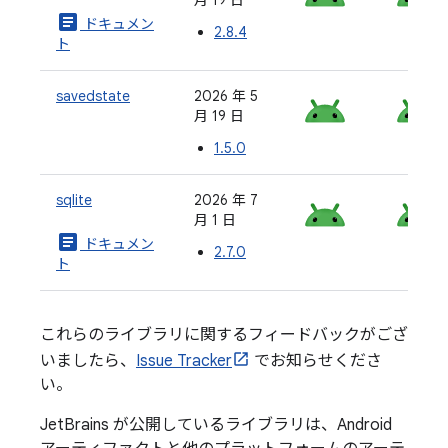
article
ドキュメン
2.8.4
ト
savedstate
2026 年 5
月 19 日
1.5.0
sqlite
2026 年 7
月 1 日
article
ドキュメン
2.7.0
ト
これらのライブラリに関するフィードバックがござ
いましたら、
Issue Tracker
でお知らせくださ
い。
JetBrains が公開しているライブラリは、Android