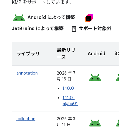
KMP をサポートしています。
Android によって構築
device_unknown
JetBrains によって構築
サポート対象外
最新リリ
ライブラリ
Android
iOS
ース
annotation
2026 年 7
月 15 日
1.10.0
1.11.0-
alpha01
collection
2026 年 3
月 11 日