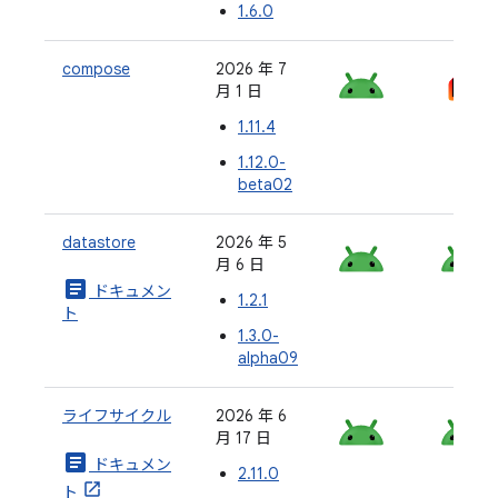
1.6.0
compose
2026 年 7
月 1 日
1.11.4
1.12.0-
beta02
datastore
2026 年 5
月 6 日
article
ドキュメン
1.2.1
ト
1.3.0-
alpha09
ライフサイクル
2026 年 6
月 17 日
article
ドキュメン
2.11.0
ト