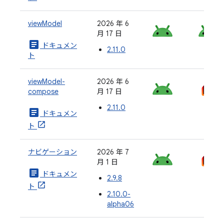
viewModel
2026 年 6
月 17 日
article
ドキュメン
2.11.0
ト
viewModel-
2026 年 6
compose
月 17 日
2.11.0
article
ドキュメン
ト
ナビゲーション
2026 年 7
月 1 日
article
ドキュメン
2.9.8
ト
2.10.0-
alpha06