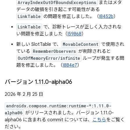
ArrayIndexOutOfBoundsExceptions
またはメタ
データの破損を引き起こす可能性がある
LinkTable
の問題を修正しました。（
I8452b
）
LinkTable
で、診断トレースが正しく入力されな
い問題を修正しました（
I59868
）
新しい SlotTable で、
MovableContent
で使用され
ている
RememberObservers
が削除されると
OutOfMemoryError/infinite
ループが発生する問
題を修正しました。（
I884e7
）
バージョン 1
.
11
.
0-alpha06
2026 年 2 月 25 日
androidx.compose.runtime:runtime-*:1.11.0-
alpha06
がリリースされました。バージョン 1.11.0-
alpha06 に含まれる commit については、
こちら
をご覧く
ださい。