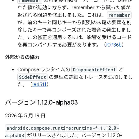
remember
の可変長引数オーバーロードで、保存さ
れた値が無効にならず、remember から誤った値が
返される問題を修正しました。これは、
remember
が、前のキーと同じキーから配列の末尾の要素を削
除したキーで再コンポーズされた場合に発生しまし
た。この修正を適用するには、影響を受けるコード
を再コンパイルする必要があります。（
I0736b
）
外部からの協力
Compose ランタイムの
DisposableEffect
と
SideEffect
の処理の詳細なトレースを追加しまし
た。（
Ie451f
）
バージョン 1
.
12
.
0-alpha03
2026 年 5 月 19 日
androidx.compose.runtime:runtime-*:1.12.0-
alpha03
がリリースされました。バージョン 1.12.0-