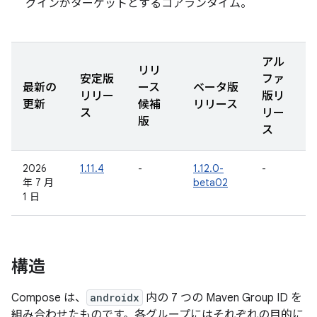
グインがターゲットとするコアランタイム。
アル
リリ
安定版
ファ
最新の
ース
ベータ版
リリー
版リ
更新
候補
リリース
ス
リー
版
ス
2026
1.11.4
-
1.12.0-
-
年 7 月
beta02
1 日
構造
Compose は、
androidx
内の 7 つの Maven Group ID を
組み合わせたものです。各グループにはそれぞれの目的に