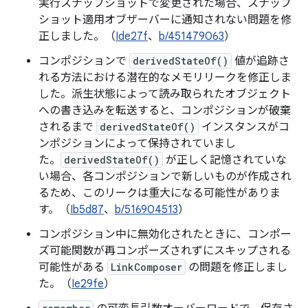
実行スナップショットで変更された場合、スナップ
ショット適用オブザーバーに通知されない問題を修
正しました。（
Ide27f
、
b/451479063
）
コンポジションで
derivedStateOf()
値が追跡さ
れる方法における潜在的なメモリリークを修正しま
した。派生状態によって読み取られたオブジェクト
への書き込みを転送すると、コンポジションが破棄
されるまで
derivedStateOf()
インスタンスがコ
ンポジションによって保持されていまし
た。
derivedStateOf()
が正しく記憶されていな
い場合、各コンポジションで新しいものが作成され
るため、このリークは重大になる可能性がありま
す。（
Ib5d87
、
b/516904513
）
コンポジション中に無効化されたときに、コンポー
ズ可能関数が再コンポーズされずにスキップされる
可能性がある
LinkComposer
の問題を修正しまし
た。（
Ie29fe
）