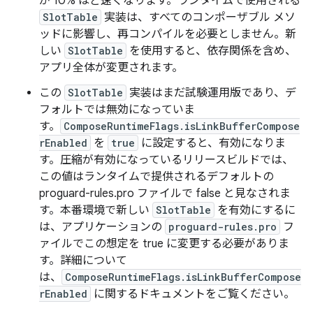
が 10% ほど速くなります。ランタイムで使用される
SlotTable
実装は、すべてのコンポーザブル メソ
ッドに影響し、再コンパイルを必要としません。新
しい
SlotTable
を使用すると、依存関係を含め、
アプリ全体が変更されます。
この
SlotTable
実装はまだ試験運用版であり、デ
フォルトでは無効になっていま
す。
ComposeRuntimeFlags.isLinkBufferCompose
rEnabled
を
true
に設定すると、有効になりま
す。圧縮が有効になっているリリースビルドでは、
この値はランタイムで提供されるデフォルトの
proguard-rules.pro ファイルで false と見なされま
す。本番環境で新しい
SlotTable
を有効にするに
は、アプリケーションの
proguard-rules.pro
フ
ァイルでこの想定を true に変更する必要がありま
す。詳細について
は、
ComposeRuntimeFlags.isLinkBufferCompose
rEnabled
に関するドキュメントをご覧ください。