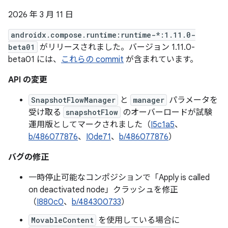
2026 年 3 月 11 日
androidx.compose.runtime:runtime-*:1.11.0-
beta01
がリリースされました。バージョン 1.11.0-
beta01 には、
これらの commit
が含まれています。
API の変更
SnapshotFlowManager
と
manager
パラメータを
受け取る
snapshotFlow
のオーバーロードが試験
運用版としてマークされました（
I5c1a5
、
b/486077876
、
I0de71
、
b/486077876
）
バグの修正
一時停止可能なコンポジションで「Apply is called
on deactivated node」クラッシュを修正
（
I880c0
、
b/484300733
）
MovableContent
を使用している場合に