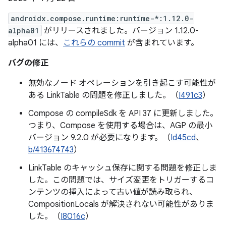
androidx.compose.runtime:runtime-*:1.12.0-
alpha01
がリリースされました。バージョン 1.12.0-
alpha01 には、
これらの commit
が含まれています。
バグの修正
無効なノード オペレーションを引き起こす可能性が
ある LinkTable の問題を修正しました。（
I491c3
）
Compose の compileSdk を API 37 に更新しました。
つまり、Compose を使用する場合は、AGP の最小
バージョン 9.2.0 が必要になります。（
Id45cd
、
b/413674743
）
LinkTable のキャッシュ保存に関する問題を修正しま
した。この問題では、サイズ変更をトリガーするコ
ンテンツの挿入によって古い値が読み取られ、
CompositionLocals が解決されない可能性がありま
した。（
I8016c
）