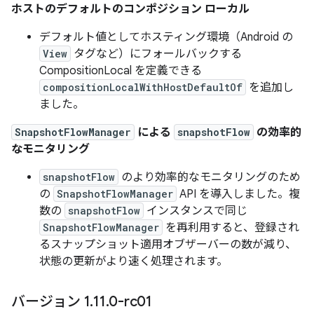
ホストのデフォルトのコンポジション ローカル
デフォルト値としてホスティング環境（Android の
View
タグなど）にフォールバックする
CompositionLocal を定義できる
compositionLocalWithHostDefaultOf
を追加し
ました。
SnapshotFlowManager
による
snapshotFlow
の効率的
なモニタリング
snapshotFlow
のより効率的なモニタリングのため
の
SnapshotFlowManager
API を導入しました。複
数の
snapshotFlow
インスタンスで同じ
SnapshotFlowManager
を再利用すると、登録され
るスナップショット適用オブザーバーの数が減り、
状態の更新がより速く処理されます。
バージョン 1
.
11
.
0-rc01