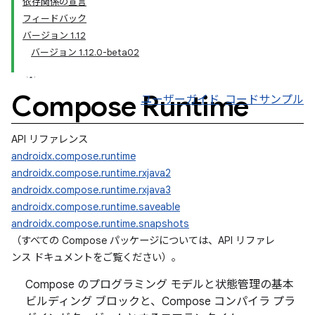
依存関係の宣言
フィードバック
バージョン 1.12
バージョン 1.12.0-beta02
Compose Runtime
ユーザーガイド
コードサンプル
API リファレンス
androidx.compose.runtime
androidx.compose.runtime.rxjava2
androidx.compose.runtime.rxjava3
androidx.compose.runtime.saveable
androidx.compose.runtime.snapshots
（すべての Compose パッケージについては、API リファレ
ンス ドキュメントをご覧ください
）。
Compose のプログラミング モデルと状態管理の基本
ビルディング ブロックと、Compose コンパイラ プラ