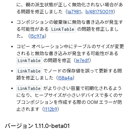
に、親の派生状態が正しく無効化されない場合があ
る問題を修正しました（
Ia7981
、
b/481750019
）
コンポジションの破棄後に無効な書き込みが発生す
る可能性がある
LinkTable
の問題を修正しまし
た。（
I5c97a
）
コピー オペレーション中にテーブルのサイズが変更
されると無効な書き込みが発生する可能性がある
LinkTable
の問題を修正（
Ie7edf
）
LinkTable
でノードの保存値を誤って更新する問
題を修正しました（
I58a4a
）
LinkTable
がより小さい容量で初期化されるよう
になり、ヒープサイズが小さいデバイスで多くのサ
ブコンポジションを作成する際の OOM エラーが防
止されます（
I112b9
）
バージョン 1
.
11
.
0-beta01