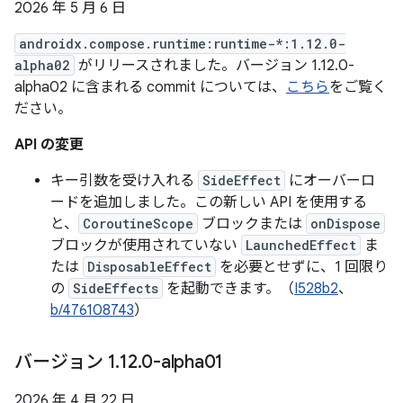
2026 年 5 月 6 日
androidx.compose.runtime:runtime-*:1.12.0-
alpha02
がリリースされました。バージョン 1.12.0-
alpha02 に含まれる commit については、
こちら
をご覧く
ださい。
API の変更
キー引数を受け入れる
SideEffect
にオーバーロ
ードを追加しました。この新しい API を使用する
と、
CoroutineScope
ブロックまたは
onDispose
ブロックが使用されていない
LaunchedEffect
ま
たは
DisposableEffect
を必要とせずに、1 回限り
の
SideEffects
を起動できます。（
I528b2
、
b/476108743
）
バージョン 1
.
12
.
0-alpha01
2026 年 4 月 22 日