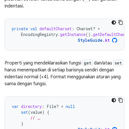
indentasi.
private
val
defaultCharset
:
Charset? 
=
EncodingRegistry
.
getInstance
().
getDefaultChars
StyleGuide
.
kt
Properti yang mendeklarasikan fungsi
get
dan/atau
set
harus menempatkan di setiap barisnya sendiri dengan
indentasi normal (+4). Format menggunakan aturan yang
sama dengan fungsi.
var
directory
:
File? 
=
null
set
(
value
)
{
// …
}