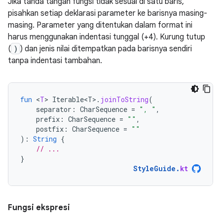
Jika tanda tangan fungsi tidak sesuai di satu baris,
pisahkan setiap deklarasi parameter ke barisnya masing-
masing. Parameter yang ditentukan dalam format ini
harus menggunakan indentasi tunggal (+4). Kurung tutup
(
)
) dan jenis nilai ditempatkan pada barisnya sendiri
tanpa indentasi tambahan.
fun
<
T
>
Iterable<T>
.
joinToString
(
separator
:
CharSequence
=
", "
,
prefix
:
CharSequence
=
""
,
postfix
:
CharSequence
=
""
):
String
{
// ...
}
StyleGuide
.
kt
Fungsi ekspresi