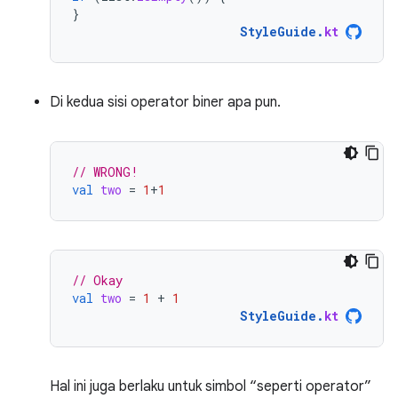
}
StyleGuide
.
kt
Di kedua sisi operator biner apa pun.
// WRONG!
val
two
=
1
+
1
// Okay
val
two
=
1
+
1
StyleGuide
.
kt
Hal ini juga berlaku untuk simbol “seperti operator”