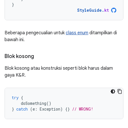
}
StyleGuide
.
kt
Beberapa pengecualian untuk
class enum
ditampilkan di
bawah ini.
Blok kosong
Blok kosong atau konstruksi seperti blok harus dalam
gaya K&R.
try
{
doSomething
()
}
catch
(
e
:
Exception
)
{}
// WRONG!