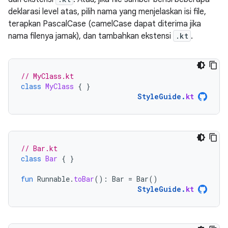
deklarasi level atas, pilih nama yang menjelaskan isi file,
terapkan PascalCase (camelCase dapat diterima jika
nama filenya jamak), dan tambahkan ekstensi
.kt
.
// MyClass.kt
class
MyClass
{
}
StyleGuide
.
kt
// Bar.kt
class
Bar
{
}
fun
Runnable
.
toBar
():
Bar
=
Bar
()
StyleGuide
.
kt