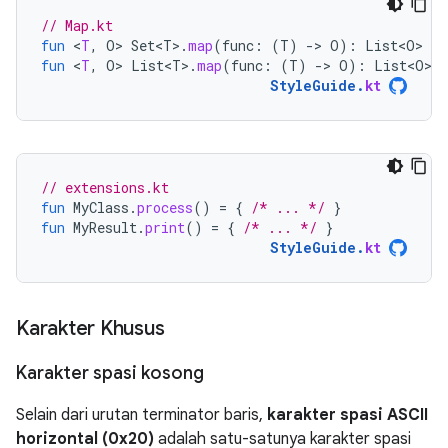
// Map.kt
fun
<
T
,
O
>
Set<T>
.
map
(
func
:
(
T
)
-
>
O
):
List<O>
=
fun
<
T
,
O
>
List<T>
.
map
(
func
:
(
T
)
-
>
O
):
List<O>
=
StyleGuide
.
kt
// extensions.kt
fun
MyClass
.
process
()
=
{
/* ... */
}
fun
MyResult
.
print
()
=
{
/* ... */
}
StyleGuide
.
kt
Karakter Khusus
Karakter spasi kosong
Selain dari urutan terminator baris,
karakter spasi ASCII
horizontal (0x20)
adalah satu-satunya karakter spasi