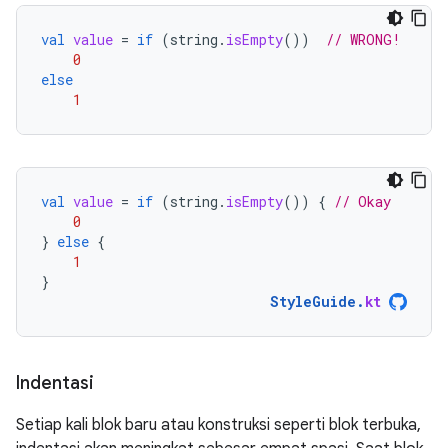
val
value
=
if
(
string
.
isEmpty
())
// WRONG!
0
else
1
val
value
=
if
(
string
.
isEmpty
())
{
// Okay
0
}
else
{
1
}
StyleGuide
.
kt
Indentasi
Setiap kali blok baru atau konstruksi seperti blok terbuka,