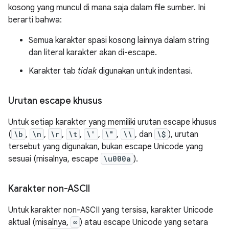
kosong yang muncul di mana saja dalam file sumber. Ini
berarti bahwa:
Semua karakter spasi kosong lainnya dalam string
dan literal karakter akan di-escape.
Karakter tab
tidak
digunakan untuk indentasi.
Urutan escape khusus
Untuk setiap karakter yang memiliki urutan escape khusus
(
\b
,
\n
,
\r
,
\t
,
\'
,
\"
,
\\
, dan
\$
), urutan
tersebut yang digunakan, bukan escape Unicode yang
sesuai (misalnya, escape
\u000a
).
Karakter non-ASCII
Untuk karakter non-ASCII yang tersisa, karakter Unicode
aktual (misalnya,
∞
) atau escape Unicode yang setara