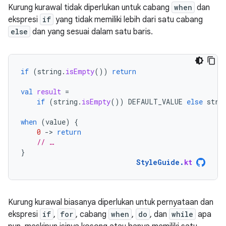
Kurung kurawal tidak diperlukan untuk cabang
when
dan
ekspresi
if
yang tidak memiliki lebih dari satu cabang
else
dan yang sesuai dalam satu baris.
if
(
string
.
isEmpty
())
return
val
result
=
if
(
string
.
isEmpty
())
DEFAULT_VALUE
else
stri
when
(
value
)
{
0
-
>
return
// …
}
StyleGuide
.
kt
Kurung kurawal biasanya diperlukan untuk pernyataan dan
ekspresi
if
,
for
, cabang
when
,
do
, dan
while
apa