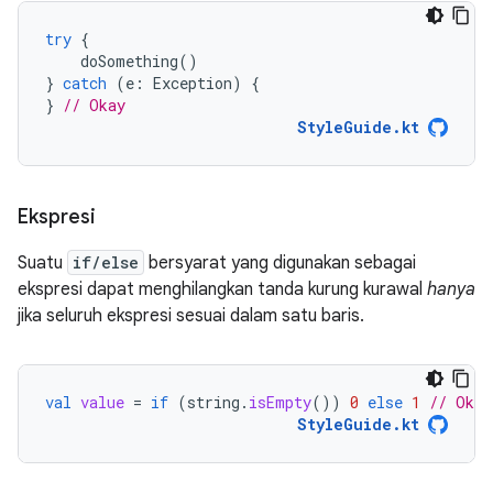
try
{
doSomething
()
}
catch
(
e
:
Exception
)
{
}
// Okay
StyleGuide.kt
Ekspresi
Suatu
if/else
bersyarat yang digunakan sebagai
ekspresi dapat menghilangkan tanda kurung kurawal
hanya
jika seluruh ekspresi sesuai dalam satu baris.
val
value
=
if
(
string
.
isEmpty
())
0
else
1
// Okay
StyleGuide.kt