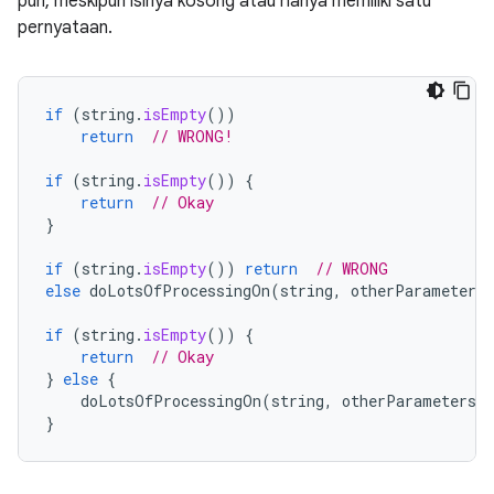
pun, meskipun isinya kosong atau hanya memiliki satu
pernyataan.
if
(
string
.
isEmpty
())
return
// WRONG!
if
(
string
.
isEmpty
())
{
return
// Okay
}
if
(
string
.
isEmpty
())
return
// WRONG
else
doLotsOfProcessingOn
(
string
,
otherParametersH
if
(
string
.
isEmpty
())
{
return
// Okay
}
else
{
doLotsOfProcessingOn
(
string
,
otherParametersHe
}