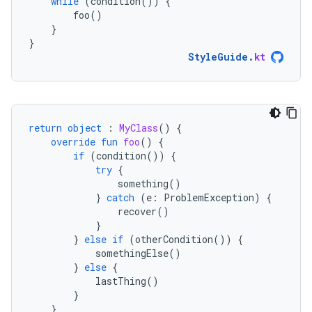
while
(
condition
())
{
foo
()
}
}
StyleGuide
.
kt
return
object
:
MyClass
()
{
override
fun
foo
()
{
if
(
condition
())
{
try
{
something
()
}
catch
(
e
:
ProblemException
)
{
recover
()
}
}
else
if
(
otherCondition
())
{
somethingElse
()
}
else
{
lastThing
()
}
}