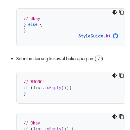
// Okay
}
else
{
}
StyleGuide
.
kt
Sebelum kurung kurawal buka apa pun (
{
).
// WRONG!
if
(
list
.
isEmpty
()){
}
// Okay
if
(
list
.
isEmpty
())
{