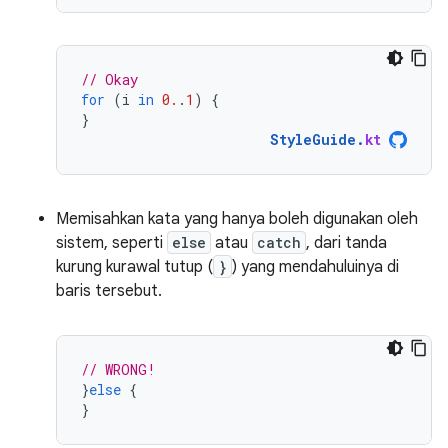
// Okay
for
(
i
in
0.
.
1
)
{
}
StyleGuide
.
kt
Memisahkan kata yang hanya boleh digunakan oleh
sistem, seperti
else
atau
catch
, dari tanda
kurung kurawal tutup (
}
) yang mendahuluinya di
baris tersebut.
// WRONG!
}
else
{
}