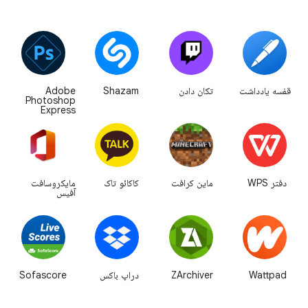
قفسه یادداشت
تکان دادن
Shazam
Adobe
Photoshop
Express
دفتر WPS
ماین کرافت
کاکائو تاک
مایکروسافت
آفیس
Wattpad
ZArchiver
دراپ باکس
Sofascore