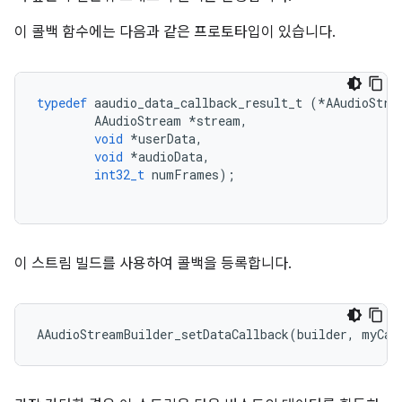
이 콜백 함수에는 다음과 같은 프로토타입이 있습니다.
typedef
aaudio_data_callback_result_t
(
*
AAudioStre
AAudioStream
*
stream
,
void
*
userData
,
void
*
audioData
,
int32_t
numFrames
);
이 스트림 빌드를 사용하여 콜백을 등록합니다.
AAudioStreamBuilder_setDataCallback
(
builder
,
myCal