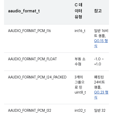
C 데
aaudio_format_t
이터
참고
유형
AAUDIO_FORMAT_PCM_I16
int16_t
일반 16비
트 샘플,
Q0.15 형
식
AAUDIO_FORMAT_PCM_FLOAT
부동 소
-1.0 ~
수점
+1.0
AAUDIO_FORMAT_PCM_I24_PACKED
3개의
패킹된
그룹으
24비트
로 된
샘플,
uint8_t
Q0.23 형
식
AAUDIO_FORMAT_PCM_I32
int32_t
일반 32