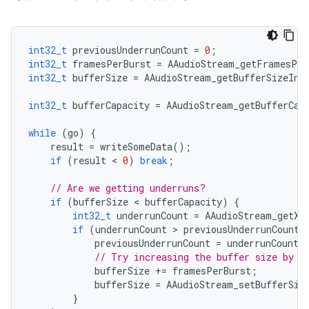
int32_t
previousUnderrunCount
=
0
;
int32_t
framesPerBurst
=
AAudioStream_getFramesPer
int32_t
bufferSize
=
AAudioStream_getBufferSizeInF
int32_t
bufferCapacity
=
AAudioStream_getBufferCap
while
(
go
)
{
result
=
writeSomeData
();
if
(
result
 < 
0
)
break
;
// Are we getting underruns?
if
(
bufferSize
 < 
bufferCapacity
)
{
int32_t
underrunCount
=
AAudioStream_getXR
if
(
underrunCount
 > 
previousUnderrunCount
)
previousUnderrunCount
=
underrunCount
;
// Try increasing the buffer size by o
bufferSize
+=
framesPerBurst
;
bufferSize
=
AAudioStream_setBufferSiz
}