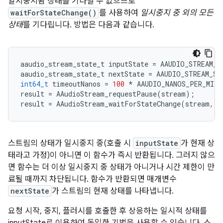
일시중지됨 상태를 기다릴 수 없으므로
waitForStateChange()
를 사용하여
일시중지 중 외의 모든
상태
를 기다립니다. 방법은 다음과 같습니다.
aaudio_stream_state_t
inputState
=
AAUDIO_STREAM_S
aaudio_stream_state_t
nextState
=
AAUDIO_STREAM_ST
int64_t
timeoutNanos
=
100
*
AAUDIO_NANOS_PER_MILL
result
=
AAudioStream_requestPause
(
stream
);
result
=
AAudioStream_waitForStateChange
(
stream
,
i
스트림의 상태가 일시중지 중(호출 시
inputState
가 현재 상
태라고 가정)이 아니면 이 함수가 즉시 반환됩니다. 그러지 않으
면 함수는 더 이상 일시중지 중 상태가 아니거나 시간 제한이 만
료될 때까지 차단됩니다. 함수가 반환되면 매개변수
nextState
가 스트림의 현재 상태를 나타냅니다.
요청 시작, 중지, 플러시를 호출한 후 상응하는 일시적 상태를