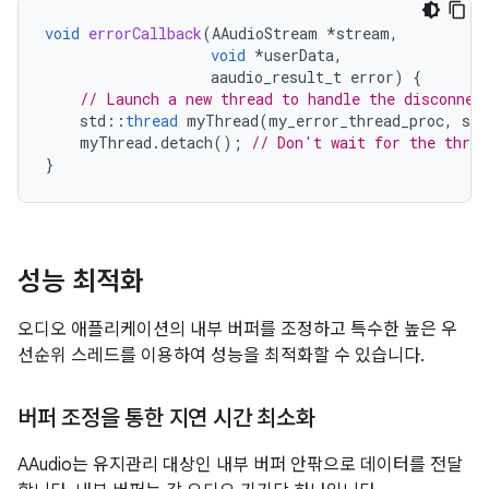
void
errorCallback
(
AAudioStream
*
stream
,
void
*
userData
,
aaudio_result_t
error
)
{
// Launch a new thread to handle the disconnec
std
::
thread
myThread
(
my_error_thread_proc
,
str
myThread
.
detach
();
// Don't wait for the threa
}
성능 최적화
오디오 애플리케이션의 내부 버퍼를 조정하고 특수한 높은 우
선순위 스레드를 이용하여 성능을 최적화할 수 있습니다.
버퍼 조정을 통한 지연 시간 최소화
AAudio는 유지관리 대상인 내부 버퍼 안팎으로 데이터를 전달