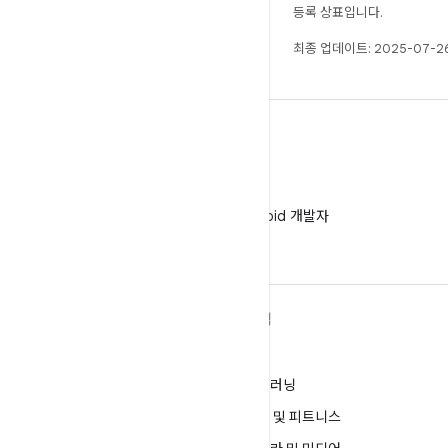
등록 상표입니다.
최종 업데이트: 2025-07-26
WeChat
WeChat에서 Android 개발자
팔로우
ANDROID 자세히 알아보기
탐색
Android
게임
엔터프라이즈용 Android
머신러닝
보안
건강 및 피트니스