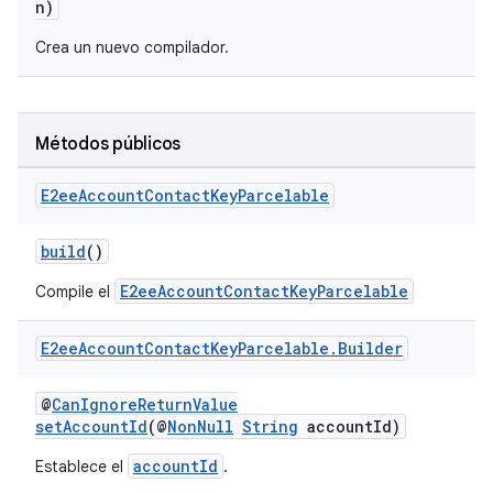
n)
Crea un nuevo compilador.
Métodos públicos
E2ee
Account
Contact
Key
Parcelable
build
()
E2eeAccountContactKeyParcelable
Compile el
E2ee
Account
Contact
Key
Parcelable
.
Builder
@
CanIgnoreReturnValue
setAccountId
(@
NonNull
String
accountId)
accountId
Establece el
.