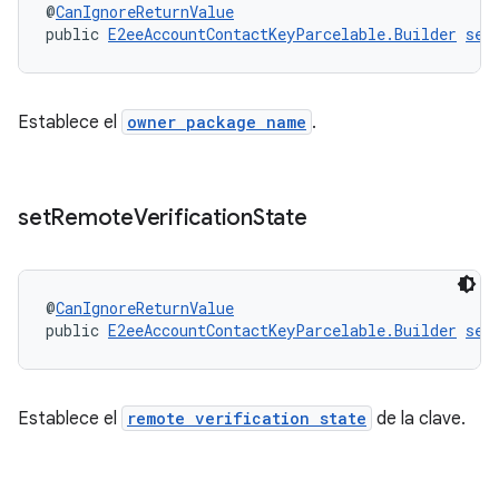
@
CanIgnoreReturnValue
public 
E2eeAccountContactKeyParcelable.Builder
set
Establece el
owner package name
.
set
Remote
Verification
State
@
CanIgnoreReturnValue
public 
E2eeAccountContactKeyParcelable.Builder
set
Establece el
remote verification state
de la clave.