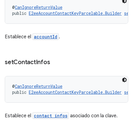
@
CanIgnoreReturnValue
public 
E2eeAccountContactKeyParcelable.Builder
set
Establece el
accountId
.
set
Contact
Infos
@
CanIgnoreReturnValue
public 
E2eeAccountContactKeyParcelable.Builder
set
Establece el
contact infos
asociado con la clave.