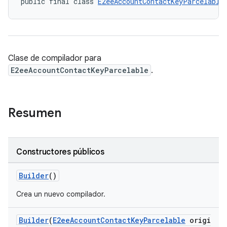
public final class 
E2eeAccountContactKeyParcelable
Clase de compilador para
E2eeAccountContactKeyParcelable
.
Resumen
Constructores públicos
Builder
()
keys.constants
Crea un nuevo compilador.
Builder
(
E2eeAccountContactKeyParcelable
origi