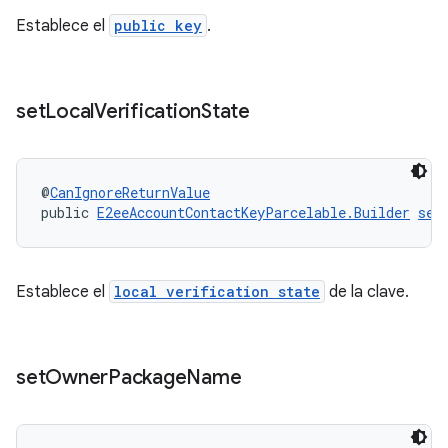
Establece el
public key
.
set
Local
Verification
State
@
CanIgnoreReturnValue
public 
E2eeAccountContactKeyParcelable.Builder
set
Establece el
local verification state
de la clave.
set
Owner
Package
Name