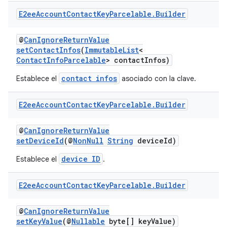
E2ee
Account
Contact
Key
Parcelable
.
Builder
@
CanIgnoreReturnValue
setContactInfos
(
ImmutableList
<
ContactInfoParcelable
> contactInfos)
contact infos
Establece el
asociado con la clave.
E2ee
Account
Contact
Key
Parcelable
.
Builder
@
CanIgnoreReturnValue
setDeviceId
(@
NonNull
String
deviceId)
device ID
Establece el
.
E2ee
Account
Contact
Key
Parcelable
.
Builder
@
CanIgnoreReturnValue
setKeyValue
(@
Nullable
byte[] keyValue)