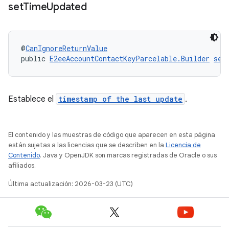
set
Time
Updated
@
CanIgnoreReturnValue
public 
E2eeAccountContactKeyParcelable.Builder
set
Establece el
timestamp of the last update
.
El contenido y las muestras de código que aparecen en esta página
están sujetas a las licencias que se describen en la
Licencia de
Contenido
. Java y OpenJDK son marcas registradas de Oracle o sus
afiliados.
Última actualización: 2026-03-23 (UTC)