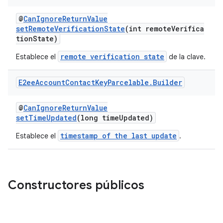
@
CanIgnoreReturnValue
setRemoteVerificationState
(int remoteVerifica
tionState)
remote verification state
Establece el
de la clave.
E2ee
Account
Contact
Key
Parcelable
.
Builder
@
CanIgnoreReturnValue
setTimeUpdated
(long timeUpdated)
timestamp of the last update
Establece el
.
Constructores públicos