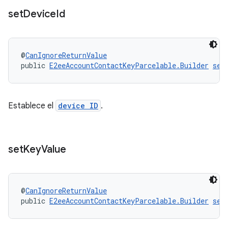
set
Device
Id
@
CanIgnoreReturnValue
public 
E2eeAccountContactKeyParcelable.Builder
set
Establece el
device ID
.
set
Key
Value
@
CanIgnoreReturnValue
public 
E2eeAccountContactKeyParcelable.Builder
set