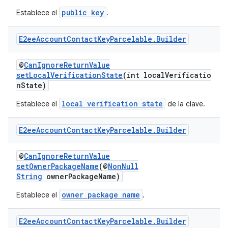
public key
Establece el
.
E2ee
Account
Contact
Key
Parcelable
.
Builder
@
CanIgnoreReturnValue
setLocalVerificationState
(int localVerificatio
nState)
local verification state
Establece el
de la clave.
E2ee
Account
Contact
Key
Parcelable
.
Builder
@
CanIgnoreReturnValue
setOwnerPackageName
(@
NonNull
String
ownerPackageName)
owner package name
Establece el
.
E2ee
Account
Contact
Key
Parcelable
.
Builder