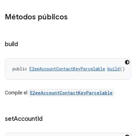
Métodos públicos
build
public 
E2eeAccountContactKeyParcelable
build
()
Compile el
E2eeAccountContactKeyParcelable
set
Account
Id