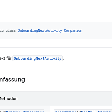
ic class 
OnboardingNextActivity.Companion
ekt für
OnboardingNextActivity
.
nfassung
 Methoden