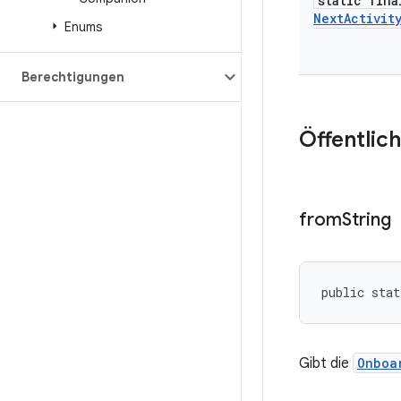
static fina
Next
Activit
Enums
Berechtigungen
Öffentlic
from
String
public stat
Gibt die
Onboa