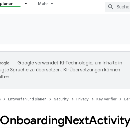
 planen
Mehr
Google verwendet KI-Technologie, um Inhalte in
ugte Sprache zu übersetzen. KI-Übersetzungen können
lten.
s
Entwerfen und planen
Security
Privacy
Key Verifier
Lei
Onboarding
Next
Activity