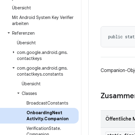
Übersicht
Mit Android System Key Verifier
arbeiten
Referenzen
public stat
Übersicht
com
.
google
.
android
.
gms
.
contactkeys
com
.
google
.
android
.
gms
.
Companion-Obj
contactkeys
.
constants
Übersicht
Classes
Zusamme
Broadcast
Constants
Onboarding
Next
Activity
.
Companion
Öffentliche
Verification
State
.
Companion