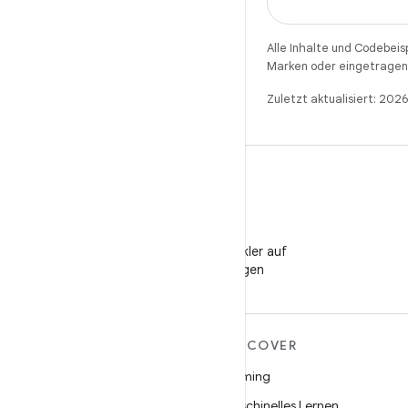
Alle Inhalte und Codebeis
Marken oder eingetragene
Zuletzt aktualisiert: 202
WeChat
Android-Entwickler auf
WeChat folgen
MEHR ZU ANDROID
DISCOVER
Android
Gaming
Android für Unternehmen
Maschinelles Lernen