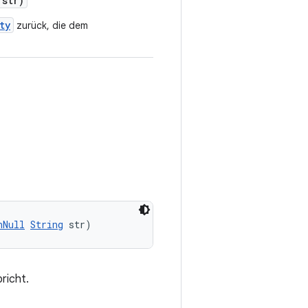
str)
ty
zurück, die dem
nNull
String
 str)
richt.