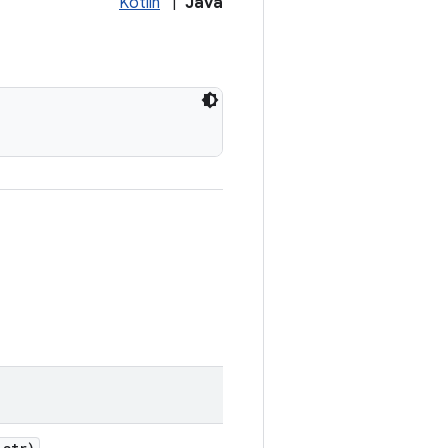
Kotlin
|
Java