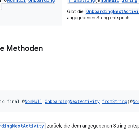
l @
Non
Null
Onboarding
fromString
(@
NonNull
String
y
OnboardingNextActivi
Gibt die
angegebenen String entspricht.
he Methoden
ic final @
NonNull
OnboardingNextActivity
fromString
(@
No
rdingNextActivity
zurück, die dem angegebenen String entsp