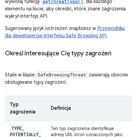
wywołaj funkcję
getThreatType()
dla każdego
elementu na liście, aby określić, które znane zagrożenia
wykrył interfejs API.
Sugerowany język ostrzeżeń znajdziesz w
Przewodniku
dla deweloperów interfejsu Safe Browsing API
.
Określ interesujące Cię typy zagrożeń
Stałe w klasie
SafeBrowsingThreat
zawierają obecnie
obsługiwane typy zagrożeń:
Typ
Definicja
zagrożenia
TYPE
_
Ten typ zagrożenia identyfikuje
POTENTIALLY
_
adresy URL stron oznaczonych jako