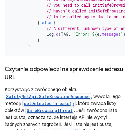
// you need to call initSafeBrowsin
// haven't called initSafeBrowsing(
// to be called again due to an inte
}
else
{
// A different, unknown type of erro
Log
.
d
(
TAG
,
"Error: 
${
e
.
message
}
"
)
}
}
Czytanie odpowiedzi na sprawdzenie adresu
URL
Korzystając z zwróconego obiektu
SafetyNetApi.SafeBrowsingResponse
, wywołaj jego
metodę
getDetectedThreats()
, która zwraca listę
obiektów
SafeBrowsingThreat
. Jeśli zwrócona lista
jest pusta, oznacza to, że interfejs API nie wykrył
żadnych znanych zagrożeń. Jeśli lista nie jest pusta,