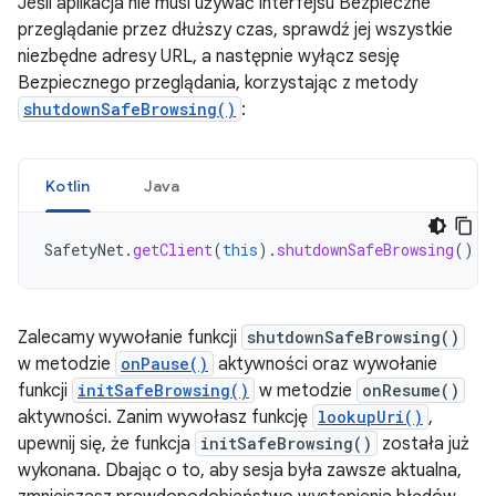
Jeśli aplikacja nie musi używać interfejsu Bezpieczne
przeglądanie przez dłuższy czas, sprawdź jej wszystkie
niezbędne adresy URL, a następnie wyłącz sesję
Bezpiecznego przeglądania, korzystając z metody
shutdownSafeBrowsing()
:
Kotlin
Java
SafetyNet
.
getClient
(
this
).
shutdownSafeBrowsing
()
Zalecamy wywołanie funkcji
shutdownSafeBrowsing()
w metodzie
onPause()
aktywności oraz wywołanie
funkcji
initSafeBrowsing()
w metodzie
onResume()
aktywności. Zanim wywołasz funkcję
lookupUri()
,
upewnij się, że funkcja
initSafeBrowsing()
została już
wykonana. Dbając o to, aby sesja była zawsze aktualna,