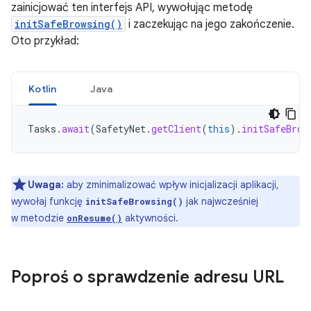
zainicjować ten interfejs API, wywołując metodę
initSafeBrowsing()
i zaczekując na jego zakończenie.
Oto przykład:
Kotlin
Java
Tasks
.
await
(
SafetyNet
.
getClient
(
this
).
initSafeBrow
Uwaga:
aby zminimalizować wpływ inicjalizacji aplikacji,
wywołaj funkcję
jak najwcześniej
initSafeBrowsing()
w metodzie
aktywności.
onResume()
Poproś o sprawdzenie adresu URL