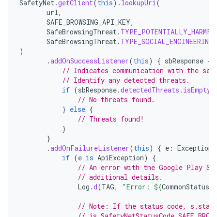
SafetyNet
.
getClient
(
this
).
lookupUri
(
url
,
SAFE_BROWSING_API_KEY
,
SafeBrowsingThreat
.
TYPE_POTENTIALLY_HARMFU
SafeBrowsingThreat
.
TYPE_SOCIAL_ENGINEERING
)
.
addOnSuccessListener
(
this
)
{
sbResponse
-
// Indicates communication with the ser
// Identify any detected threats.
if
(
sbResponse
.
detectedThreats
.
isEmpty
(
// No threats found.
}
else
{
// Threats found!
}
}
.
addOnFailureListener
(
this
)
{
e
:
Exception
if
(
e
is
ApiException
)
{
// An error with the Google Play Se
// additional details.
Log
.
d
(
TAG
,
"Error: 
${
CommonStatusCo
// Note: If the status code, s.stat
// is SafetyNetStatusCode.SAFE_BROW