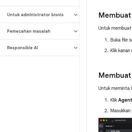
Membuat p
Untuk administrator bisnis
Untuk membuat pe
Pemecahan masalah
Buka file 
Responsible AI
Klik kanan
Membuat p
Untuk meminta G
Klik
Agen
Masukkan p