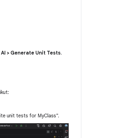
h
AI > Generate Unit Tests
.
kut:
te unit tests for MyClass".