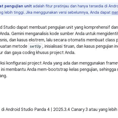
at pengujian unit
adalah fitur pratinjau dan hanya tersedia di Andr
ng lebih tinggi. Jika menggunakan versi sebelumnya, Anda dapat
mem
id Studio dapat membuat pengujian unit yang komprehensif dan
 Anda. Gemini menganalisis kode sumber Anda untuk mengidentif
isnis, dan kasus ekstrem, lalu secara otomatis membuat class pe
buatan metode
setUp
, inisialisasi tiruan, dan kasus pengujian 
ur dan gaya coding khusus project Anda.
si konfigurasi project Anda yang ada dan menggunakan framew
al ini membantu Anda mem-bootstrap kelas pengujian, sehing
ang.
ia di Android Studio Panda 4 | 2025.3.4 Canary 3 atau yang lebih 