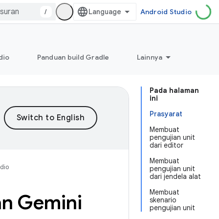
/
Android Studio
dio
Panduan build Gradle
Lainnya
Pada halaman
ini
Prasyarat
Membuat
pengujian unit
dari editor
Membuat
dio
pengujian unit
dari jendela alat
Membuat
an Gemini
skenario
pengujian unit