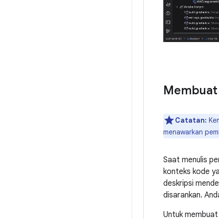
Membuat s
Catatan:
Kem
menawarkan pemb
Saat menulis pe
konteks kode ya
deskripsi mende
disarankan. Anda
Untuk membuat sk