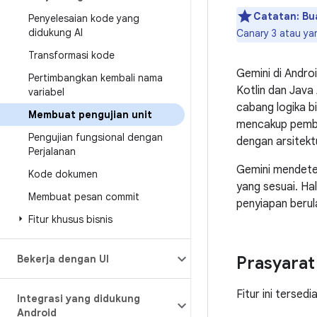
Catatan:
Bu
Penyelesaian kode yang
didukung AI
Canary 3 atau ya
Transformasi kode
Gemini di Andro
Pertimbangkan kembali nama
Kotlin dan Java
variabel
cabang logika b
Membuat pengujian unit
mencakup pem
Pengujian fungsional dengan
dengan arsitekt
Perjalanan
Gemini mendetek
Kode dokumen
yang sesuai. H
Membuat pesan commit
penyiapan berul
Fitur khusus bisnis
Bekerja dengan UI
Prasyarat
Fitur ini tersed
Integrasi yang didukung
Android