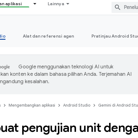
 aplikasi
Lainnya
dio
Alat dan referensi agen
Pratinjau Android Stu
Google menggunakan teknologi AI untuk
an konten ke dalam bahasa pilihan Anda. Terjemahan AI
ngandung kesalahan.
s
Mengembangkan aplikasi
Android Studio
Gemini di Android Stu
at pengujian unit deng