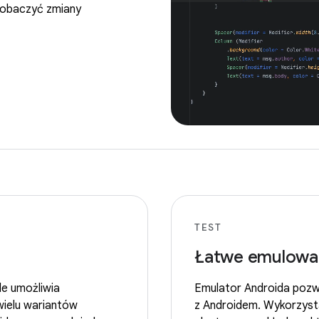
obaczyć zmiany
TEST
Łatwe emulowan
le umożliwia
Emulator Androida pozw
wielu wariantów
z Androidem. Wykorzystaj