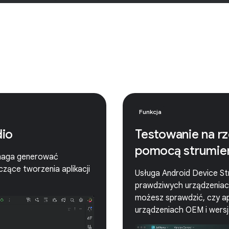
Funkcja
dio
Testowanie na r
pomocą strumie
omaga generować
zące tworzenia aplikacji
Usługa Android Device Str
prawdziwych urządzeniach
możesz sprawdzić, czy ap
urządzeniach OEM i wersj