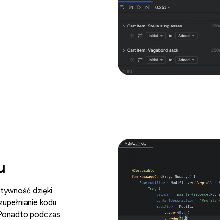
u
uktywność dzięki
zupełnianie kodu
. Ponadto podczas