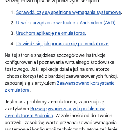
szczegółowo opisane w poniższych sekcjach:
Sprawdź, czy są spełnione wymagania systemowe
.
Utwórz urządzenie wirtualne z Androidem (AVD)
.
Uruchom aplikację na emulatorze.
Dowiedz się, jak poruszać się po emulatorze
.
Na tej stronie znajdziesz szczegółowe instrukcje
konfigurowania i poznawania wirtualnego środowiska
testowego. Jeśli aplikacja działa już na emulatorze
i chcesz korzystać z bardziej zaawansowanych funkcji,
zapoznaj się z artykułem
Zaawansowane korzystanie
z emulatora
.
Jeśli masz problemy z emulatorem, zapoznaj się
z artykułem
Rozwiązywanie znanych problemów
z emulatorem Androida
. W zależności od do Twoich
potrzeb i zasobów, warto przeanalizować wymagania
systemowe i konfiguracji technicznych. Może też lepiej