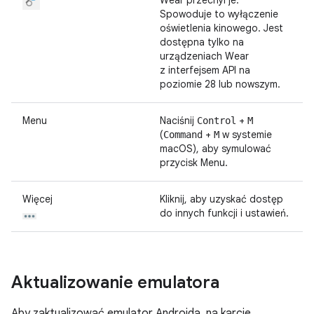
Wear przechyl je.
Spowoduje to wyłączenie
oświetlenia kinowego. Jest
dostępna tylko na
urządzeniach Wear
z interfejsem API na
poziomie 28 lub nowszym.
Menu
Naciśnij
+
Control
M
(
+
w systemie
Command
M
macOS), aby symulować
przycisk Menu.
Więcej
Kliknij, aby uzyskać dostęp
do innych funkcji i ustawień.
Aktualizowanie emulatora
Aby zaktualizować emulator Androida, na karcie