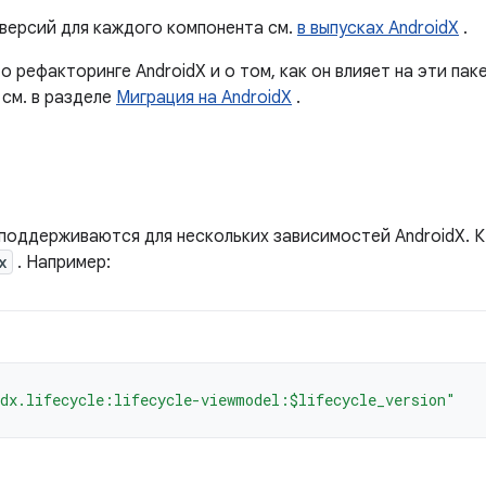
версий для каждого компонента см.
в выпусках AndroidX
.
 рефакторинге AndroidX и о том, как он влияет на эти пак
см. в разделе
Миграция на AndroidX
.
 поддерживаются для нескольких зависимостей AndroidX. 
x
. Например:
dx.lifecycle:lifecycle-viewmodel:$lifecycle_version"