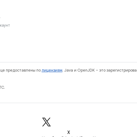
.
ккаунт
нице предоставлены по
лицензиям
. Java и OpenJDK – это зарегистриров
TC.
X