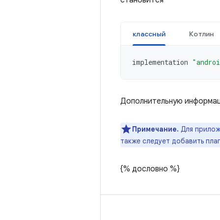
становится
классный
Котлин
implementation
"androi
Дополнительную информаци
Примечание.
Для приложе
также следует добавить пла
{% дословно %}