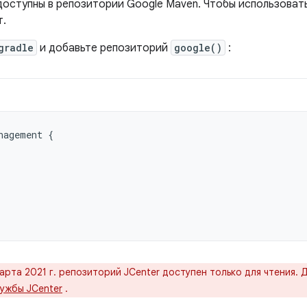
оступны в репозитории Google Maven. Чтобы использовать
т.
gradle
и добавьте репозиторий
google()
:
nagement
{
марта 2021 г. репозиторий JCenter доступен только для чтения
ужбы JCenter
.