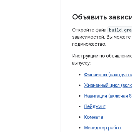
Объявить завис
Откройте файл
build.gra
зависимостей. Вы можете 
подмножество.
Инструкции по объявлению
выпуску:
Фьючерсы (находятся 
Жизненный цикл (вкл
Навигация (включая S
Пейджинг
Комната
Менеджер работ