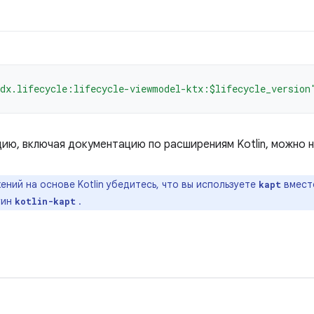
dx.lifecycle:lifecycle-viewmodel-ktx:$lifecycle_version
ю, включая документацию по расширениям Kotlin, можно 
ний на основе Kotlin убедитесь, что вы используете
вмес
kapt
гин
.
kotlin-kapt