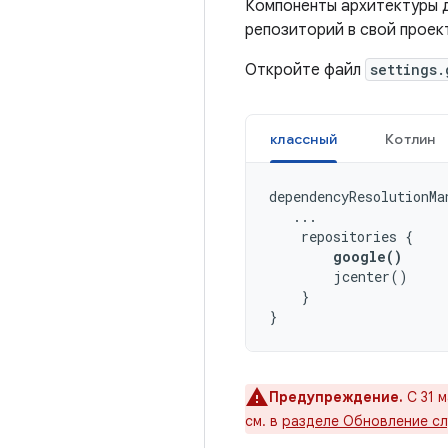
Компоненты архитектуры д
репозиторий в свой проек
Откройте файл
settings.
классный
Котлин
dependencyResolutionMa
...
repositories
{
google
()
jcenter
()
}
}
Предупреждение.
С 31 
см. в
разделе Обновление сл