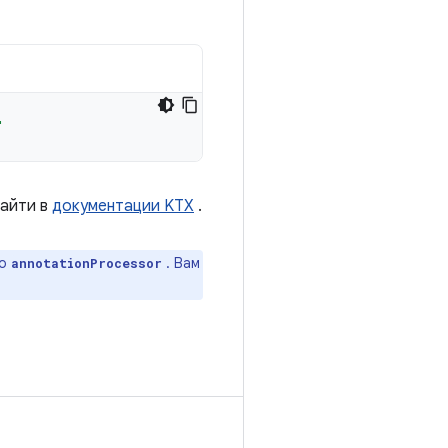
"
найти в
документации KTX
.
то
. Вам
annotationProcessor