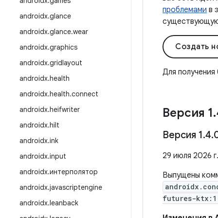
androidx
.
games
проблемами
в 
androidx
.
glance
существующую 
androidx
.
glance
.
wear
Создать н
androidx
.
graphics
androidx
.
gridlayout
Для получения
androidx
.
health
androidx
.
health
.
connect
androidx
.
heifwriter
Версия 1
.
androidx
.
hilt
Версия 1
.
4
.
androidx
.
ink
29 июля 2026 г
androidx
.
input
androidx
.
интерполятор
Выпущены ком
androidx.con
androidx
.
javascriptengine
futures-ktx:1
androidx
.
leanback