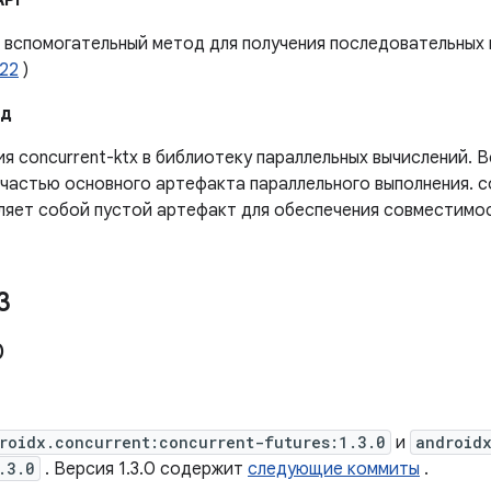
API
 вспомогательный метод для получения последовательных 
522
)
ад
я concurrent-ktx в библиотеку параллельных вычислений. В
частью основного артефакта параллельного выполнения. co
ляет собой пустой артефакт для обеспечения совместимос
3
0
roidx.concurrent:concurrent-futures:1.3.0
и
android
.3.0
. Версия 1.3.0 содержит
следующие коммиты
.