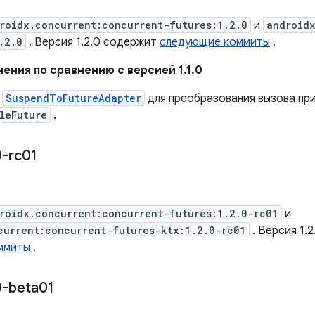
roidx.concurrent:concurrent-futures:1.2.0
и
android
.2.0
. Версия 1.2.0 содержит
следующие коммиты
.
ения по сравнению с версией 1.1.0
н
SuspendToFutureAdapter
для преобразования вызова при
leFuture
.
0-rc01
roidx.concurrent:concurrent-futures:1.2.0-rc01
и
current:concurrent-futures-ktx:1.2.0-rc01
. Версия 1.
ммиты
.
0-beta01