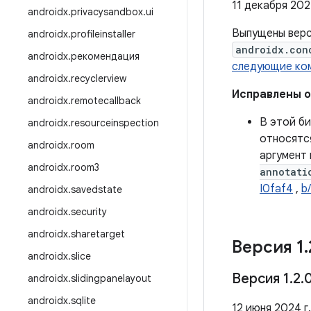
11 декабря 202
androidx
.
privacysandbox
.
ui
Выпущены вер
androidx
.
profileinstaller
androidx.con
androidx
.
рекомендация
следующие ко
androidx
.
recyclerview
Исправлены 
androidx
.
remotecallback
В этой б
androidx
.
resourceinspection
относятс
androidx
.
room
аргумент
androidx
.
room3
annotati
I0faf4
,
b
androidx
.
savedstate
androidx
.
security
androidx
.
sharetarget
Версия 1
.
androidx
.
slice
Версия 1
.
2
.
androidx
.
slidingpanelayout
androidx
.
sqlite
12 июня 2024 г.