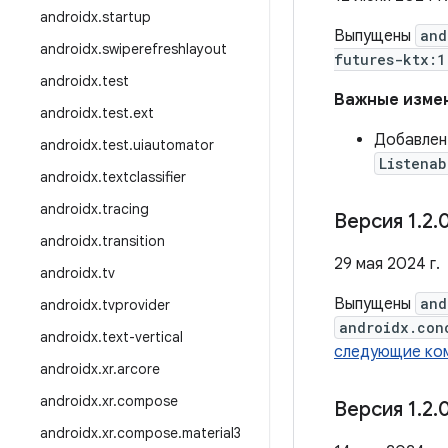
androidx
.
startup
Выпущены
and
androidx
.
swiperefreshlayout
futures-ktx:1
androidx
.
test
Важные измен
androidx
.
test
.
ext
Добавле
androidx
.
test
.
uiautomator
Listenab
androidx
.
textclassifier
androidx
.
tracing
Версия 1
.
2
.
androidx
.
transition
29 мая 2024 г.
androidx
.
tv
Выпущены
and
androidx
.
tvprovider
androidx.con
androidx
.
text-vertical
следующие ко
androidx
.
xr
.
arcore
androidx
.
xr
.
compose
Версия 1
.
2
.
androidx
.
xr
.
compose
.
material3