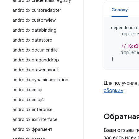
androidx
.
credentials
.
registry
Groovy
androidx
.
cursoradapter
androidx
.
customview
dependencie
androidx
.
databinding
impleme
androidx
.
datastore
// Kotl
androidx
.
documentfile
impleme
}
androidx
.
draganddrop
androidx
.
drawerlayout
androidx
.
dynamicanimation
Для получения
androidx
.
emoji
сборки»
.
androidx
.
emoji2
androidx
.
enterprise
Обратная
androidx
.
exifinterface
androidx
.
фрагмент
Ваши отзывы п
вас есть идеи