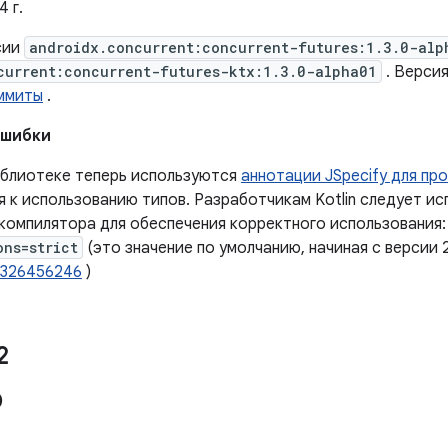
4 г.
сии
androidx.concurrent:concurrent-futures:1.3.0-alp
current:concurrent-futures-ktx:1.3.0-alpha01
. Версия
ммиты
.
ошибки
иблиотеке теперь используются
аннотации JSpecify для пров
я к использованию типов. Разработчикам Kotlin следует и
 компилятора для обеспечения корректного использования
ons=strict
(это значение по умолчанию, начиная с версии 2.
/326456246
)
2
0