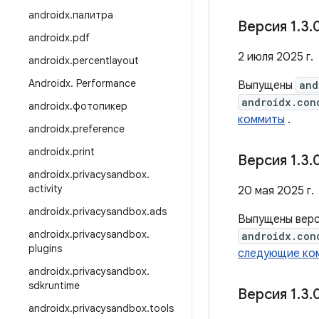
androidx
.
палитра
Версия 1
.
3
.
androidx
.
pdf
2 июля 2025 г.
androidx
.
percentlayout
Androidx
.
Performance
Выпущены
and
androidx.con
androidx
.
фотопикер
коммиты
.
androidx
.
preference
androidx
.
print
Версия 1
.
3
.
androidx
.
privacysandbox
.
activity
20 мая 2025 г.
androidx
.
privacysandbox
.
ads
Выпущены вер
androidx
.
privacysandbox
.
androidx.con
plugins
следующие ко
androidx
.
privacysandbox
.
sdkruntime
Версия 1
.
3
.
androidx
.
privacysandbox
.
tools