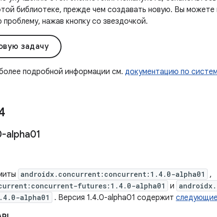
этой библиотеке, прежде чем создавать новую. Вы можете
проблему, нажав кнопку со звездочкой.
овую задачу
 более подробной информации см.
документацию по систе
4
0-alpha01
.
миты
androidx.concurrent:concurrent:1.4.0-alpha01
,
current:concurrent-futures:1.4.0-alpha01
и
androidx.
.4.0-alpha01
. Версия 1.4.0-alpha01 содержит
следующие