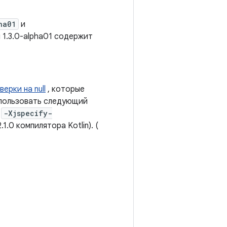
ha01
и
 1.3.0-alpha01 содержит
ерки на null
, которые
спользовать следующий
:
-Xjspecify-
1.0 компилятора Kotlin). (