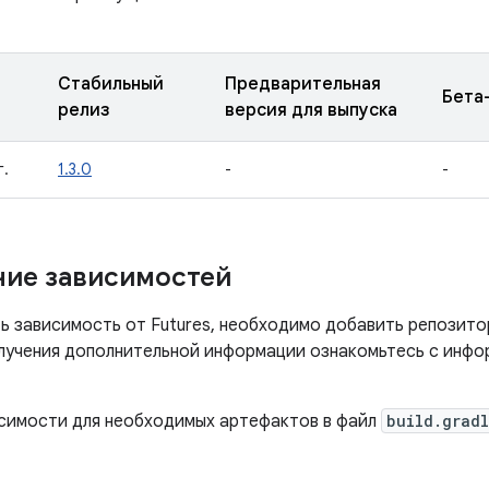
Стабильный
Предварительная
Бета
релиз
версия для выпуска
г.
1.3.0
-
-
ие зависимостей
ь зависимость от Futures, необходимо добавить репозито
олучения дополнительной информации ознакомьтесь с инф
симости для необходимых артефактов в файл
build.grad