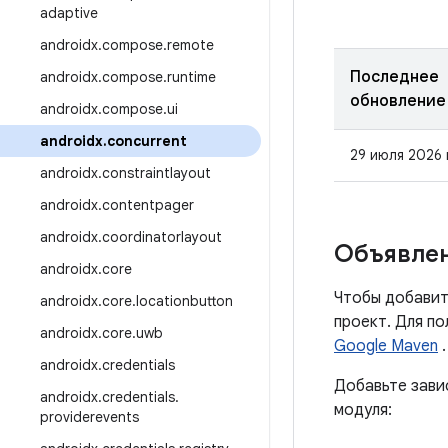
adaptive
androidx
.
compose
.
remote
Последнее
androidx
.
compose
.
runtime
обновление
androidx
.
compose
.
ui
androidx
.
concurrent
29 июля 2026 
androidx
.
constraintlayout
androidx
.
contentpager
androidx
.
coordinatorlayout
Объявлен
androidx
.
core
Чтобы добавит
androidx
.
core
.
locationbutton
проект. Для п
androidx
.
core
.
uwb
Google Maven
.
androidx
.
credentials
Добавьте зави
androidx
.
credentials
.
модуля:
providerevents