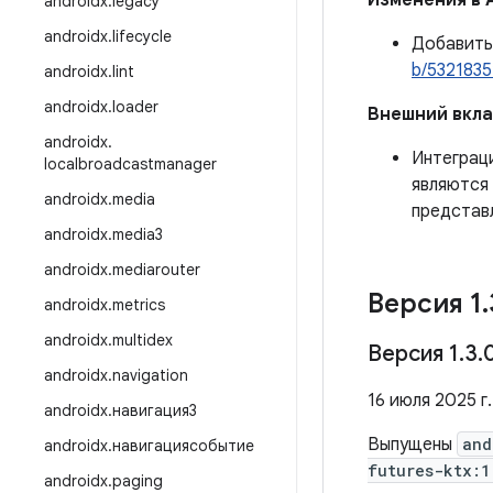
Изменения в 
androidx
.
legacy
androidx
.
lifecycle
Добавить
b/532183
androidx
.
lint
androidx
.
loader
Внешний вкл
androidx
.
Интеграци
localbroadcastmanager
являются 
androidx
.
media
представ
androidx
.
media3
androidx
.
mediarouter
Версия 1
.
androidx
.
metrics
androidx
.
multidex
Версия 1
.
3
.
androidx
.
navigation
16 июля 2025 г.
androidx
.
навигация3
Выпущены
and
androidx
.
навигациясобытие
futures-ktx:1
androidx
.
paging