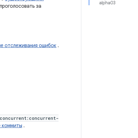
alpha03
 проголосовать за
ме отслеживания ошибок
.
concurrent:concurrent-
 коммиты
.