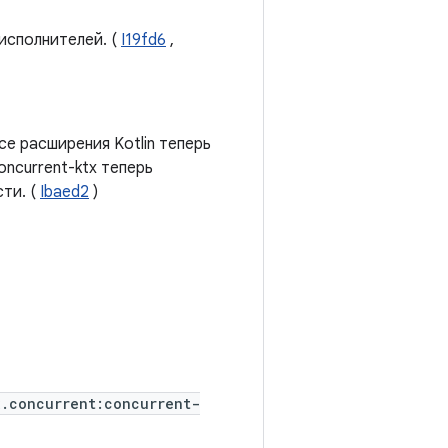
исполнителей. (
I19fd6
,
се расширения Kotlin теперь
ncurrent-ktx теперь
ти. (
Ibaed2
)
x.concurrent:concurrent-