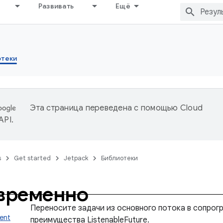
Развивать
Ещё
отеки
Эта страница переведена с помощью
Cloud
 API
.
s
Get started
Jetpack
Библиотеки
временно
Переносите задачи из основного потока в сопрог
ent
преимущества ListenableFuture.