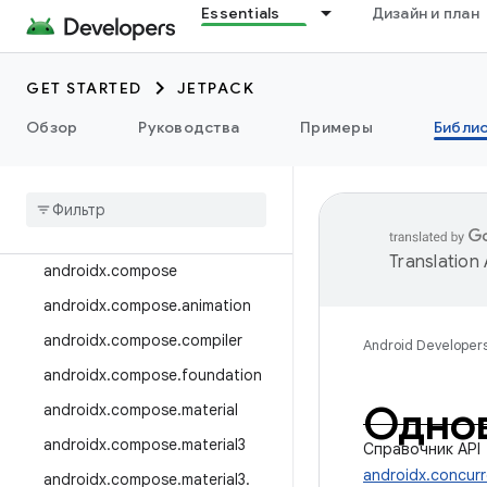
androidx.camera.featurecombin
Essentials
Дизайн и план
ationquery
androidx.camera.media3
GET STARTED
JETPACK
androidx.camera.viewfinder
Обзор
Руководства
Примеры
Библи
androidx.car
androidx
.
car
.
app
androidx
.
cardview
androidx
.
коллекция
Translation
androidx
.
compose
androidx
.
compose
.
animation
androidx
.
compose
.
compiler
Android Developer
androidx
.
compose
.
foundation
Одно
androidx
.
compose
.
material
androidx
.
compose
.
material3
Справочник API
androidx.concurr
androidx
.
compose
.
material3
.