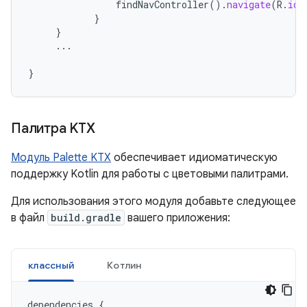
findNavController
().
navigate
(
R
.
id
.
}
}
...
}
Палитра KTX
Модуль Palette KTX
обеспечивает идиоматическую
поддержку Kotlin для работы с цветовыми палитрами.
Для использования этого модуля добавьте следующее
в файл
build.gradle
вашего приложения:
классный
Котлин
dependencies
{