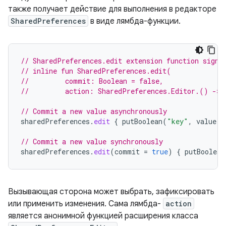
также получает действие для выполнения в редакторе
SharedPreferences
в виде лямбда-функции.
// SharedPreferences.edit extension function signa
// inline fun SharedPreferences.edit(
//         commit: Boolean = false,
//         action: SharedPreferences.Editor.() -> 
// Commit a new value asynchronously
sharedPreferences
.
edit
{
putBoolean
(
"key"
,
value
)
// Commit a new value synchronously
sharedPreferences
.
edit
(
commit
=
true
)
{
putBoolean
Вызывающая сторона может выбрать, зафиксировать
или применить изменения. Сама лямбда-
action
является анонимной функцией расширения класса