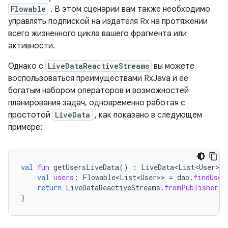
Flowable
. В этом сценарии вам также необходимо
управлять подпиской на издателя Rx на протяжении
всего жизненного цикла вашего фрагмента или
активности.
Однако с
LiveDataReactiveStreams
вы можете
воспользоваться преимуществами RxJava и ее
богатым набором операторов и возможностей
планирования задач, одновременно работая с
простотой
LiveData
, как показано в следующем
примере:
val
fun
getUsersLiveData
()
:
LiveData<List<User>
>
val
users
:
Flowable<List<User>
>
=
dao
.
findUser
return
LiveDataReactiveStreams
.
fromPublisher
(
u
}