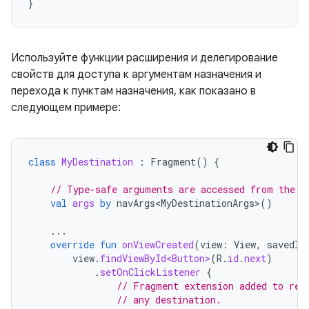
}
Используйте функции расширения и делегирование
свойств для доступа к аргументам назначения и
перехода к пунктам назначения, как показано в
следующем примере:
class
MyDestination
:
Fragment
()
{
// Type-safe arguments are accessed from the b
val
args
by
navArgs<MyDestinationArgs>
()
...
override
fun
onViewCreated
(
view
:
View
,
savedIn
view
.
findViewById<Button>
(
R
.
id
.
next
)
.
setOnClickListener
{
// Fragment extension added to ret
// any destination.