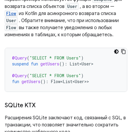
возврата списка объектов
User
, а во втором —
Flow
из Kotlin для асинхронного возврата списка
User
. Обратите внимание, что при использовании
Flow
вы также получаете уведомления о любых
изменениях в таблицах, к которым обращаетесь.
@Query
(
"SELECT * FROM Users"
)
suspend
fun
getUsers
():
List<User>
@Query
(
"SELECT * FROM Users"
)
fun
getUsers
():
Flow<List<User>
SQLite KTX
Расширения SQLite заключают код, связанный с SQL, в
транзакции, что позволяет значительно сократить