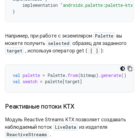
implementation
"androidx.palette:palette-ktx:1
}
Например, при работе с экземпляром
Palette
вы
можете получить
selected
образец для заданного
target
, используя оператор get (
[ ]
):
val
palette
=
Palette
.
from
(
bitmap
).
generate
()
val
swatch
=
palette
[
target
]
Реактивные потоки KTX
Модуль Reactive Streams KTX позволяет создавать
наблюдаемый поток
LiveData
из издателя
ReactiveStreams
.