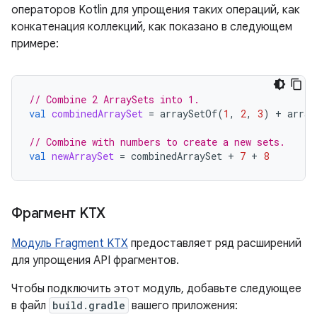
операторов Kotlin для упрощения таких операций, как
конкатенация коллекций, как показано в следующем
примере:
// Combine 2 ArraySets into 1.
val
combinedArraySet
=
arraySetOf
(
1
,
2
,
3
)
+
array
// Combine with numbers to create a new sets.
val
newArraySet
=
combinedArraySet
+
7
+
8
Фрагмент KTX
Модуль Fragment KTX
предоставляет ряд расширений
для упрощения API фрагментов.
Чтобы подключить этот модуль, добавьте следующее
в файл
build.gradle
вашего приложения: