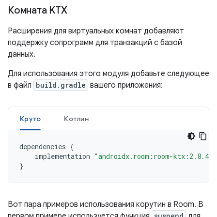
Комната KTX
Расширения для виртуальных комнат добавляют
поддержку сопрограмм для транзакций с базой
данных.
Для использования этого модуля добавьте следующее
в файл
build.gradle
вашего приложения:
Круто
Котлин
dependencies
{
implementation
"androidx.room:room-ktx:2.8.4"
}
Вот пара примеров использования корутин в Room. В
первом примере используется функция
suspend
для