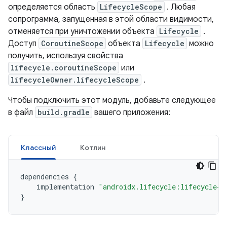
определяется область
LifecycleScope
. Любая
сопрограмма, запущенная в этой области видимости,
отменяется при уничтожении объекта
Lifecycle
.
Доступ
CoroutineScope
объекта
Lifecycle
можно
получить, используя свойства
lifecycle.coroutineScope
или
lifecycleOwner.lifecycleScope
.
Чтобы подключить этот модуль, добавьте следующее
в файл
build.gradle
вашего приложения:
Классный
Котлин
dependencies
{
implementation
"androidx.lifecycle:lifecycle-r
}