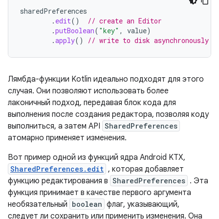
sharedPreferences
.
edit
()
// create an Editor
.
putBoolean
(
"key"
,
value
)
.
apply
()
// write to disk asynchronously
Лямбда-функции Kotlin идеально подходят для этого
случая. Они позволяют использовать более
лаконичный подход, передавая блок кода для
выполнения после создания редактора, позволяя коду
выполниться, а затем API
SharedPreferences
атомарно применяет изменения.
Вот пример одной из функций ядра Android KTX,
SharedPreferences.edit
, которая добавляет
функцию редактирования в
SharedPreferences
. Эта
функция принимает в качестве первого аргумента
необязательный
boolean
флаг, указывающий,
следует ли сохранить или применить изменения. Она