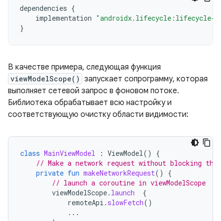
dependencies
{
implementation
"androidx.lifecycle:lifecycle-v
}
В качестве примера, следующая функция
viewModelScope()
запускает сопрограмму, которая
выполняет сетевой запрос в фоновом потоке.
Библиотека обрабатывает всю настройку и
соответствующую очистку области видимости:
class
MainViewModel
:
ViewModel
()
{
// Make a network request without blocking the
private
fun
makeNetworkRequest
()
{
// launch a coroutine in viewModelScope
viewModelScope
.
launch
{
remoteApi
.
slowFetch
()
...