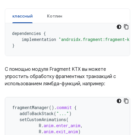
классный
Котлин
dependencies
{
implementation
"androidx.fragment:fragment-ktx
}
С помощью модуля Fragment KTX вы можете
упростить обработку фрагментных транзакций с
использованием лямбда-функций, например:
fragmentManager
().
commit
{
addToBackStack
(
"..."
)
setCustomAnimations
(
R
.
anim
.
enter_anim
,
R
.
anim
.
exit_anim
)