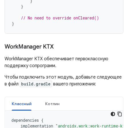
}
}
// No need to override onCleared()
}
Work
Manager KTX
WorkManager KTX обеспечивает первоклассную
поддержку сопрограмм.
Чтобы подключить этот модуль, добавьте следующее
в файл
build.gradle
вашего приложения:
Классный
Котлин
dependencies
{
implementation
"androidx.work:work-runtime-ktx