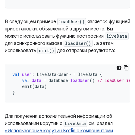
В следующем примере
loadUser()
является функцией
приостановки, объявленной в другом месте. Вы
можете использовать функцию построения
liveData
для асинхронного вызова
loadUser()
, а затем
использовать
emit()
для отправки результата:
val
user
:
LiveData<User>
=
liveData
{
val
data
=
database
.
loadUser
()
// loadUser is 
emit
(
data
)
}
Для получения дополнительной информации об
использовании корутин с
LiveData
см. раздел
«Использование корутин Kotlin с компонентами