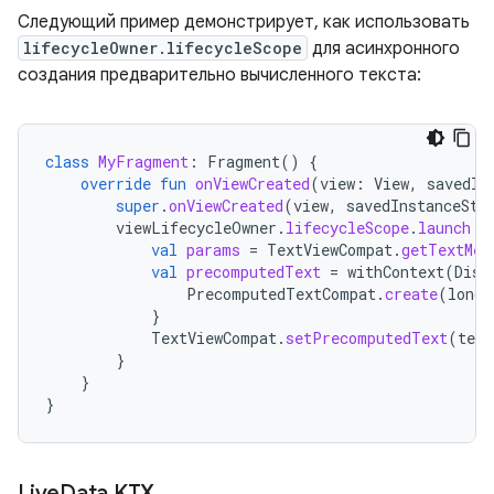
Следующий пример демонстрирует, как использовать
lifecycleOwner.lifecycleScope
для асинхронного
создания предварительно вычисленного текста:
class
MyFragment
:
Fragment
()
{
override
fun
onViewCreated
(
view
:
View
,
savedIn
super
.
onViewCreated
(
view
,
savedInstanceSta
viewLifecycleOwner
.
lifecycleScope
.
launch
{
val
params
=
TextViewCompat
.
getTextMet
val
precomputedText
=
withContext
(
Disp
PrecomputedTextCompat
.
create
(
longT
}
TextViewCompat
.
setPrecomputedText
(
text
}
}
}
Live
Data KTX