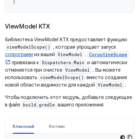
}
View
Model KTX
Библиотека ViewModel KTX предоставляет функцию
viewModelScope()
, которая упрощает запуск
сопрограмм
из вашей
ViewModel
.
CoroutineScope
привязана к
Dispatchers.Main
и автоматически
отменяется при очистке
ViewModel
. Вы можете
использовать
viewModelScope()
вместо создания
новой области видимости для каждой
ViewModel
.
Чтобы подключить этот модуль, добавьте следующее
в файл
build.gradle
вашего приложения:
Классный
Котлин