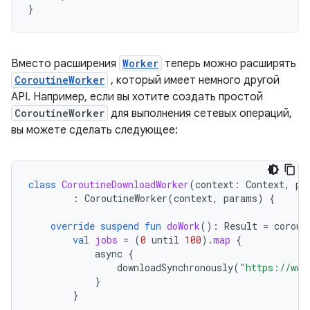
}
Вместо расширения
Worker
теперь можно расширять
CoroutineWorker
, который имеет немного другой
API. Например, если вы хотите создать простой
CoroutineWorker
для выполнения сетевых операций,
вы можете сделать следующее:
class
CoroutineDownloadWorker
(
context
:
Context
,
pa
:
CoroutineWorker
(
context
,
params
)
{
override
suspend
fun
doWork
():
Result
=
corout
val
jobs
=
(
0
until
100
).
map
{
async
{
downloadSynchronously
(
"https://www
}
}