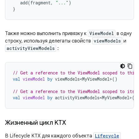
add
(
fragment
,
"..."
)
}
Также можно выполнить привязку к
ViewModel
в одну
строку, используя делегаты свойств
viewModels
и
activityViewModels
:
// Get a reference to the ViewModel scoped to this
val
viewModel
by
viewModels<MyViewModel>
()
// Get a reference to the ViewModel scoped to its 
val
viewModel
by
activityViewModels<MyViewModel>
()
Жизненный цикл KTX
В Lifecycle KTX для каждого объекта
Lifecycle