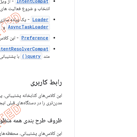
IntentCompat
- از ویژ
انتخاب و شروع فعالیت های
Loader
- یک پیاده سازی 
AsyncTaskLoader
و
Preference
- این کلاس 
ntentResolverCompat
متد
query()
با پشتیبانی
رابط کاربری
این کلاس‌های کتابخانه پشتیبانی، پیا
مدرن‌تری را در دستگاه‌های قبلی ای
ظروف طرح بندی همه منظور
این کلاس‌های پشتیبانی، محفظه‌های ر