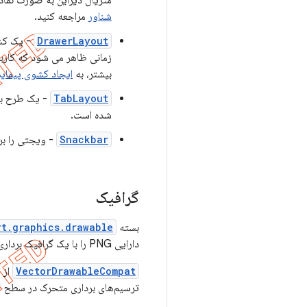
متریال دیزاین به صورت نماد د
شناور
مراجعه کنید.
DrawerLayout
- یک کشو
زمانی ظاهر می شود که کاربر
بیشتر، به
ایجاد کشوی پیمای
TabLayout
- یک طرح بند
شده است.
Snackbar
- ویجتی را بر
گرافیک
بسته
rt.graphics.drawable
دارایی PNG را با یک گرافیک برداری که در XML تعریف شده است جایگزین کنید.
VectorDrawableCompat
از ترسی
ترسیم‌های برداری متحرک در سطح API 11 و بالاتر پشتیبانی می‌کند.