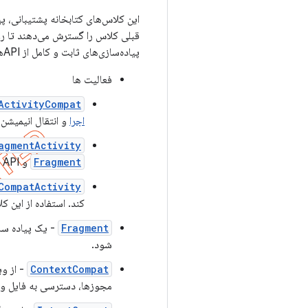
این کلاس‌های کتابخانه پشتیبانی، پیا
قبلی کلاس را گسترش می‌دهند تا روش
پیاده‌سازی‌های ثابت و کامل از APIهای چارچوب هستند.
فعالیت ها
ActivityCompat
اجرا
و انتقال انیمیشن.
agmentActivity
Fragment
و
API ها ارائه می دهد.
CompatActivity
کند. استفاده از این ک
Fragment
- یک پیاده سا
شود.
ContextCompat
- از و
مجوزها، دسترسی به فایل و 