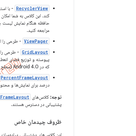
RecyclerView
- با است
کند. این کلاس به شما امکان 
حافظه هنگام نمایش لیست جلو
مراجعه کنید.
ViewPager
- طرحی را ار
GridLayout
- طرحی را ب
پیوسته و توزیع فضای انعطا
که در Android 4.0 (سطح API 14) معرفی شده است.
PercentFrameLayout
درصد برای نمایش‌ها و محتوای
توجه:
کلاس‌های
tFrameLayout
پشتیبانی در دسترس هستند.
ظروف چیدمان خاص
این کلاس‌های پشتیبانی، پیاده‌سازی