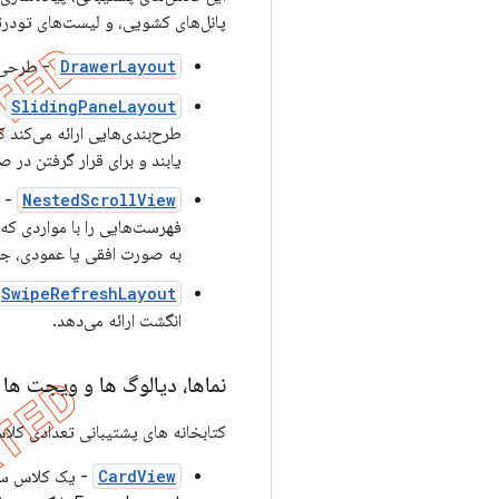
پانل‌های کشویی، و لیست‌های تودرتو
DrawerLayout
- طرحی ر
SlidingPaneLayout
-
طرح‌بندی‌هایی ارائه می‌کند 
یابند و برای قرار گرفتن در
NestedScrollView
- ی
فهرست‌هایی را با مواردی که
به صورت افقی یا عمودی، جد
SwipeRefreshLayout
انگشت ارائه می‌دهد.
نماها، دیالوگ ها و ویجت ها
کتابخانه های پشتیبانی تعدادی کلاس
CardView