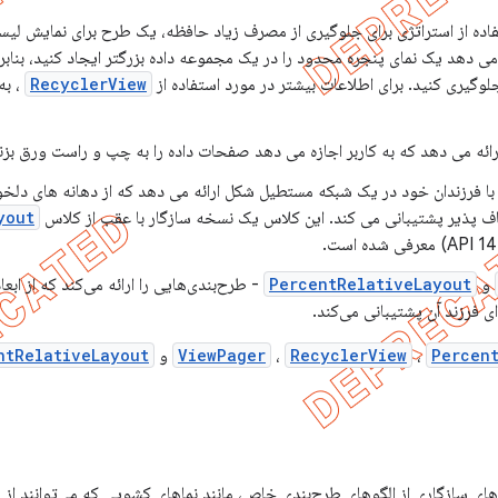
فاده از استراتژی برای جلوگیری از مصرف زیاد حافظه، یک طرح برای نمایش لی
می دهد یک نمای پنجره محدود را در یک مجموعه داده بزرگتر ایجاد کنید، بنابر
گیری کنید. برای اطلاعات بیشتر در مورد استفاده از
RecyclerView
، به
ائه می دهد که به کاربر اجازه می دهد صفحات داده را به چپ و راست ورق بزن
ا فرزندان خود در یک شبکه مستطیل شکل ارائه می دهد که از دهانه های دلخو
ف پذیر پشتیبانی می کند. این کلاس یک نسخه سازگار با عقب از کلاس
yout
و
PercentRelativeLayout
- طرح‌بندی‌هایی را ارائه می‌کند که از ابع
 فرزند آن پشتیبانی می‌کند.
Percen
،
RecyclerView
،
ViewPager
و
ntRelativeLayout
‌های سازگاری از الگوهای طرح‌بندی خاص، مانند نماهای کشویی که می‌توانند ا