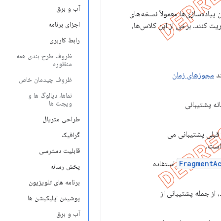
آب و برق
 پیاده‌سازی‌ها معمولاً نسخه‌های
اجزای برنامه
ت کنند. برخی از این کلاس‌ها،
رابط کاربری
ظروف طرح بندی همه
منظوره
ند
مجوزهای زمان
ظروف چیدمان خاص
نماها، دیالوگ ها و
ویجت ها
انه پشتیبانی
طراحی متریال
 قبلی پشتیبانی می
گرافیک
است.
قابلیت دسترسی
FragmentA
استفاده
پخش رسانه
برنامه های تلویزیون
از جمله پشتیبانی از
پوشیدن اپلیکیشن ها
آب و برق