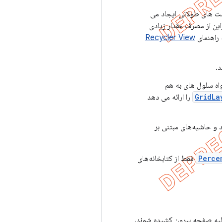
ست های طولانی ایجاد می
این از مصرف مقدار زیادی
 راهنمای
Recycler View
د.
اه سلول های به هم
GridLa
را ارائه می دهد
اد و حاشیه‌های مبتنی بر
Perce
فقط از کتابخانه‌های
ز لبه صفحه بیرون کشیده شوند،