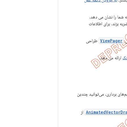
یشتر،
به افزودن دکمه عمل
 شما را نشان می دهد.
به بزند. برای اطلاعات
س
ViewPager
طراحی
نک
ارائه می دهد.
م‌های برداری، می‌توانید چندین
AnimatedVectorDr
از