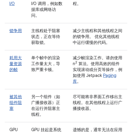
I/O
I/O 调用，例如数
程。
据库或网络访
问。
锁争用
主线程处于阻塞
减少主线程和其他线程之间
状态，正在等待
的锁争用。 优化其他线程
获取锁。
中运行缓慢的代码。
耗用大
单个帧中的渲染
减少帧渲染工作。请勿使用
2
量资源
工作量太大，导
n
算法。使用高效的组件
的帧
致严重卡顿。
实现滚动或分页等操作，例
如使用 Jetpack
Paging
库
。
被其他
另一个组件（如
尽可能将非界面工作移出主
组件阻
广播接收器）正
线程。在其他线程上运行广
塞
在运行并阻塞主
播接收器。
线程。
GPU
GPU 挂起是系统
遗憾的是，通常无法在应用