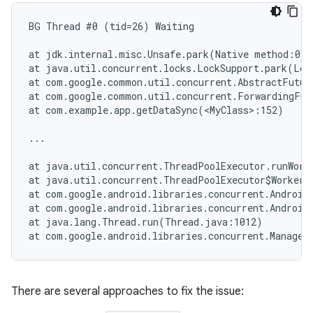
BG Thread #0 (tid=26) Waiting

at jdk.internal.misc.Unsafe.park(Native method:0)

at java.util.concurrent.locks.LockSupport.park(Loc
at com.google.common.util.concurrent.AbstractFutur
at com.google.common.util.concurrent.ForwardingFut
at com.example.app.getDataSync(<MyClass>:152)

...

at java.util.concurrent.ThreadPoolExecutor.runWork
at java.util.concurrent.ThreadPoolExecutor$Worker.
at com.google.android.libraries.concurrent.AndroidE
at com.google.android.libraries.concurrent.Android
at java.lang.Thread.run(Thread.java:1012)

There are several approaches to fix the issue: