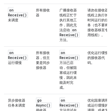
on
所有接收
广播接收器
请勿在接收器
Receive(
)
器
线程正忙于
线程上执行长
未调度
执行其他工
时间运行的任
作，因此无
务（也不要将
on
法启动
接收器移至专
Receive(
)
用线程）。
方法。
on
on
所有接收
优化运行缓慢
Receive(
)
Receive(
)
器，但主
的接收器代
运行缓慢
要是同步
方法已启
码。
接收器
动，但被阻
塞或运行缓
慢，因此未
能及时完
成。
go
on
异步接收器
优化阻塞调用
Async(
)
Receive(
)
任务未调度
或运行缓慢的
接收器
方法尝试在
调用，或者为