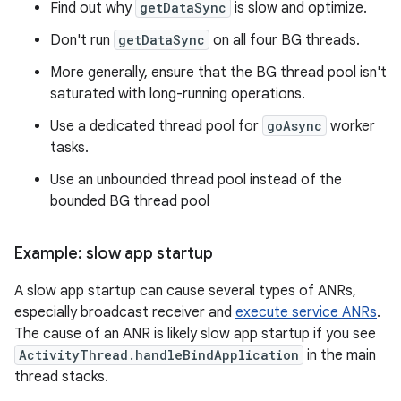
Find out why
getDataSync
is slow and optimize.
Don't run
getDataSync
on all four BG threads.
More generally, ensure that the BG thread pool isn't
saturated with long-running operations.
Use a dedicated thread pool for
goAsync
worker
tasks.
Use an unbounded thread pool instead of the
bounded BG thread pool
Example: slow app startup
A slow app startup can cause several types of ANRs,
especially broadcast receiver and
execute service ANRs
.
The cause of an ANR is likely slow app startup if you see
ActivityThread.handleBindApplication
in the main
thread stacks.