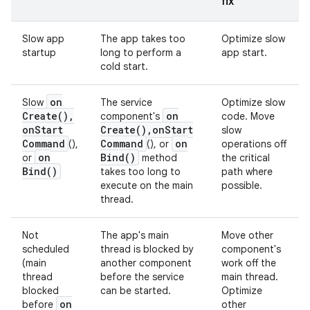
fix
Slow app
The app takes too
Optimize slow
startup
long to perform a
app start.
cold start.
on
Slow
The service
Optimize slow
Create(
)
,
on
component's
code. Move
on
Start
Create(
)
,
on
Start
slow
Command
Command
on
(),
(), or
operations off
on
Bind(
)
or
method
the critical
Bind(
)
takes too long to
path where
execute on the main
possible.
thread.
Not
The app's main
Move other
scheduled
thread is blocked by
component's
(main
another component
work off the
thread
before the service
main thread.
blocked
can be started.
Optimize
on
before
other