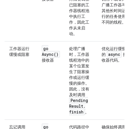
已阻塞的工
广播工作器与
作器线程池
其他长时间运
中执行工
行的任务使用
作，因此工
不同的线程。
作从未启
动。
go
工作器运行
处理广播
优化运行缓慢
Async(
)
async
缓慢或阻塞
时，工作器
的
接
接收器
线程池中的
收器代码。
某个位置发
生了阻塞操
作或运行缓
慢的操作。
因此，没有
及时调用
Pending
Result
.
finish
。
go
忘记调用
代码路径中
确保始终调用