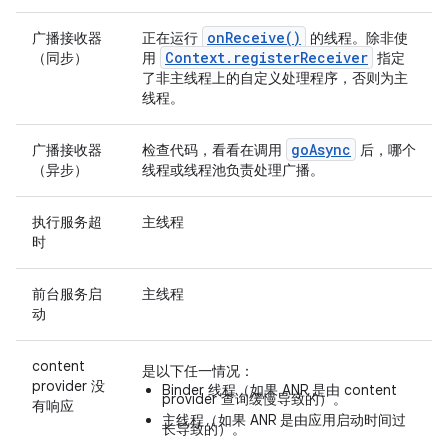
on
Receive(
)
广播接收器
正在运行
的线程。除非使
Context
.
register
Receiver
（同步）
用
指定
了非主线程上的自定义处理程序，否则为主
线程。
go
Async
广播接收器
检查代码，看看在调用
后，哪个
（异步）
线程或线程池负责处理广播。
执行服务超
主线程
时
前台服务启
主线程
动
content
是以下任一情况：
provider 没
Binder 线程（如果 ANR 是由 content
provider 查询缓慢导致的）。
有响应
主线程（如果 ANR 是由应用启动时间过
长导致的）。