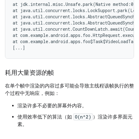
at jdk.internal.misc.Unsafe.park(Native method:0)

at java.util.concurrent.locks.LockSupport.park(Loc
at java.util.concurrent.locks.AbstractQueuedSynchr
at java.util.concurrent.locks.AbstractQueuedSynchr
at java.util.concurrent.CountDownLatch.await(Count
at com.example.android.apps.foo.HttpRequest.execute
at com.example.android.apps.foo$Task$VideoLoadTask
耗用大量资源的帧
在单个帧中渲染的内容过多可能会导致主线程该帧执行的整
个过程中无响应，例如：
渲染许多不必要的屏幕外内容。
使用效率低下的算法（如
O(n^2)
）渲染许多界面元
素。