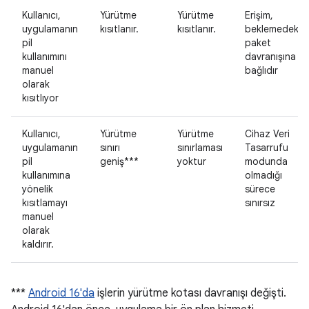
Kullanıcı,
Yürütme
Yürütme
Erişim,
uygulamanın
kısıtlanır.
kısıtlanır.
beklemedeki
pil
paket
kullanımını
davranışına
manuel
bağlıdır
olarak
kısıtlıyor
Kullanıcı,
Yürütme
Yürütme
Cihaz Veri
uygulamanın
sınırı
sınırlaması
Tasarrufu
pil
geniş***
yoktur
modunda
kullanımına
olmadığı
yönelik
sürece
kısıtlamayı
sınırsız
manuel
olarak
kaldırır.
***
Android 16'da
işlerin yürütme kotası davranışı değişti.