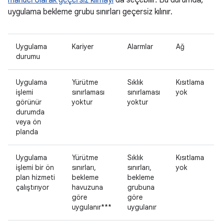
manuel olarak geçersiz kılmayı
da seçebilir. Bu durumda,
uygulama bekleme grubu sınırları geçersiz kılınır.
Uygulama
Kariyer
Alarmlar
Ağ
durumu
Uygulama
Yürütme
Sıklık
Kısıtlama
işlemi
sınırlaması
sınırlaması
yok
görünür
yoktur
yoktur
durumda
veya ön
planda
Uygulama
Yürütme
Sıklık
Kısıtlama
işlemi bir ön
sınırları,
sınırları,
yok
plan hizmeti
bekleme
bekleme
çalıştırıyor
havuzuna
grubuna
göre
göre
uygulanır***
uygulanır