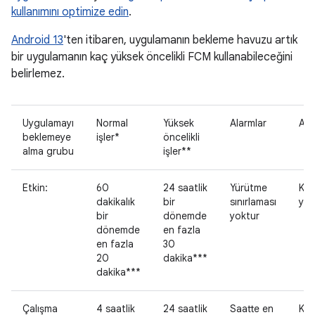
kullanımını optimize edin
.
Android 13
'ten itibaren, uygulamanın bekleme havuzu artık
bir uygulamanın kaç yüksek öncelikli FCM kullanabileceğini
belirlemez.
Uygulamayı
Normal
Yüksek
Alarmlar
Ağ
beklemeye
işler*
öncelikli
alma grubu
işler**
Etkin:
60
24 saatlik
Yürütme
Kıs
dakikalık
bir
sınırlaması
yok
bir
dönemde
yoktur
dönemde
en fazla
en fazla
30
20
dakika***
dakika***
Çalışma
4 saatlik
24 saatlik
Saatte en
Kıs