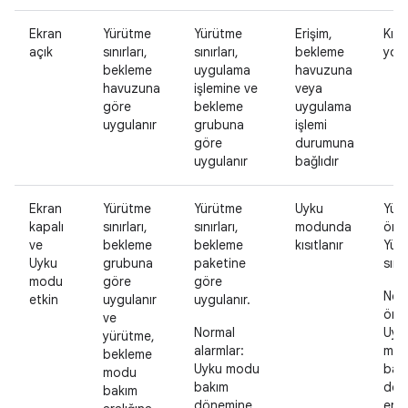
Ekran
Yürütme
Yürütme
Erişim,
Kısı
açık
sınırları,
sınırları,
bekleme
yok
bekleme
uygulama
havuzuna
havuzuna
işlemine ve
veya
göre
bekleme
uygulama
uygulanır
grubuna
işlemi
göre
durumuna
uygulanır
bağlıdır
Ekran
Yürütme
Yürütme
Uyku
Yük
kapalı
sınırları,
sınırları,
modunda
önce
ve
bekleme
bekleme
kısıtlanır
Yür
Uyku
grubuna
paketine
sını
modu
göre
göre
Nor
etkin
uygulanır
uygulanır.
önce
ve
Normal
Uyk
yürütme,
alarmlar:
mo
bekleme
Uyku modu
bak
modu
bakım
dön
bakım
dönemine
erte