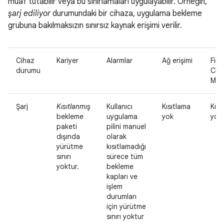
muaf tutabilir veya bu sınırlamaları uygulayabilir. Örneğin,
şarj ediliyor
durumundaki bir cihaza, uygulama bekleme
grubuna bakılmaksızın sınırsız kaynak erişimi verilir.
Cihaz
Kariyer
Alarmlar
Ağ erişimi
Fir
durumu
Clo
Mes
Şarj
Kısıtlanmış
Kullanıcı
Kısıtlama
Kısı
bekleme
uygulama
yok
yok
paketi
pilini manuel
dışında
olarak
yürütme
kısıtlamadığı
sınırı
sürece tüm
yoktur.
bekleme
kapları ve
işlem
durumları
için yürütme
sınırı yoktur