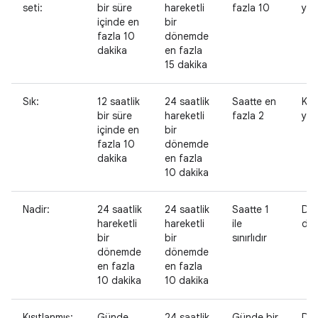
seti:
bir süre
hareketli
fazla 10
yok
içinde en
bir
fazla 10
dönemde
dakika
en fazla
15 dakika
Sık:
12 saatlik
24 saatlik
Saatte en
Kıs
bir süre
hareketli
fazla 2
yok
içinde en
bir
fazla 10
dönemde
dakika
en fazla
10 dakika
Nadir:
24 saatlik
24 saatlik
Saatte 1
Dev
hareketli
hareketli
ile
dışı
bir
bir
sınırlıdır
dönemde
dönemde
en fazla
en fazla
10 dakika
10 dakika
Kısıtlanmış:
Günde
24 saatlik
Günde bir
Dev