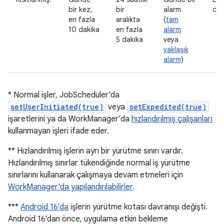
bir kez,
bir
alarm
dışı
en fazla
aralıkta
(
tam
10 dakika
en fazla
alarm
5 dakika
veya
yaklaşık
alarm
)
* Normal işler, JobScheduler'da
setUserInitiated(true)
veya
setExpedited(true)
işaretlerini ya da WorkManager'da
hızlandırılmış çalışanları
kullanmayan işleri ifade eder.
** Hızlandırılmış işlerin ayrı bir yürütme sınırı vardır.
Hızlandırılmış sınırlar tükendiğinde normal iş yürütme
sınırlarını kullanarak çalışmaya devam etmeleri için
WorkManager'da yapılandırılabilirler
.
***
Android 16'da
işlerin yürütme kotası davranışı değişti.
Android 16'dan önce, uygulama etkin bekleme