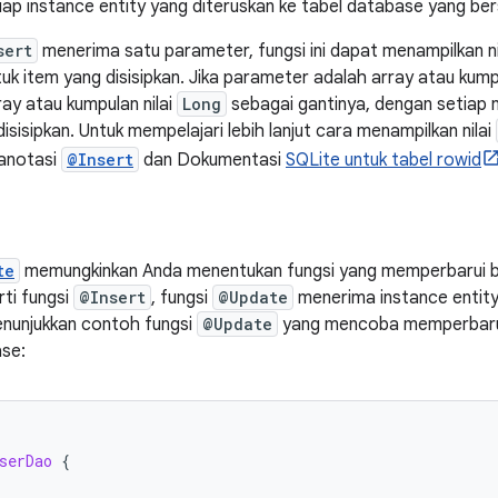
iap instance entity yang diteruskan ke tabel database yang be
sert
menerima satu parameter, fungsi ini dapat menampilkan ni
uk item yang disisipkan. Jika parameter adalah array atau kum
ay atau kumpulan nilai
Long
sebagai gantinya, dengan setiap n
isisipkan. Untuk mempelajari lebih lanjut cara menampilkan nilai
 anotasi
@Insert
dan Dokumentasi
SQLite untuk tabel rowid
te
memungkinkan Anda menentukan fungsi yang memperbarui ba
ti fungsi
@Insert
, fungsi
@Update
menerima instance entity
enunjukkan contoh fungsi
@Update
yang mencoba memperbarui
se:
serDao
{