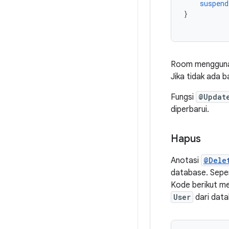
suspend
}
Room menggun
Jika tidak ada 
Fungsi
@Updat
diperbarui.
Hapus
Anotasi
@Dele
database. Seper
Kode berikut m
User
dari data