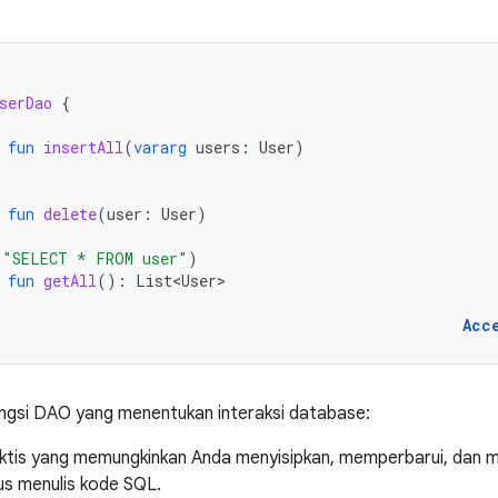
serDao
{
fun
insertAll
(
vararg
users
:
User
)
fun
delete
(
user
:
User
)
(
"SELECT * FROM user"
)
fun
getAll
():
List<User>
Acc
ungsi DAO yang menentukan interaksi database:
aktis yang memungkinkan Anda menyisipkan, memperbarui, dan 
us menulis kode SQL.