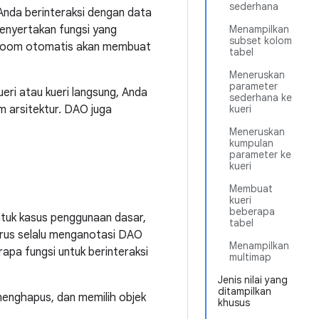
sederhana
Anda berinteraksi dengan data
enyertakan fungsi yang
Menampilkan
subset kolom
, Room otomatis akan membuat
tabel
Meneruskan
parameter
ri atau kueri langsung, Anda
sederhana ke
m arsitektur. DAO juga
kueri
Meneruskan
kumpulan
parameter ke
kueri
Membuat
kueri
beberapa
tuk kasus penggunaan dasar,
tabel
rus selalu menganotasi DAO
Menampilkan
rapa fungsi untuk berinteraksi
multimap
Jenis nilai yang
ditampilkan
enghapus, dan memilih objek
khusus