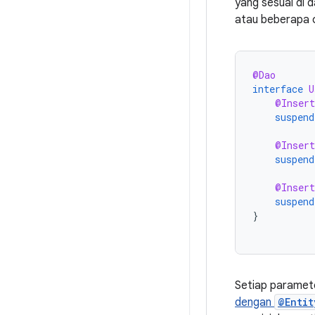
yang sesuai di 
atau beberapa 
@Dao
interface
U
@Insert
suspend
@Insert
suspend
@Insert
suspend
}
Setiap paramete
dengan
@Entit