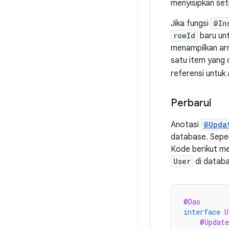
menyisipkan set
Jika fungsi
@In
rowId
baru unt
menampilkan arr
satu item yang d
referensi untuk
Perbarui
Anotasi
@Upda
database. Seper
Kode berikut m
User
di databa
@Dao
interface
U
@Update