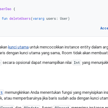
serDao
{
fun
deleteUsers
(
vararg
users
:
User
)
Acc
akan
kunci utama
untuk mencocokkan instance entity dalam ar
baris dengan kunci utama yang sama, Room tidak akan membuat
e
secara opsional dapat menampilkan nilai
Int
yang menunjukka
rt
memungkinkan Anda menentukan fungsi yang menyisipkan insta
k, atau memperbaruinya jika baris sudah ada dengan kunci uta
@Insert
@Update
@Upsert