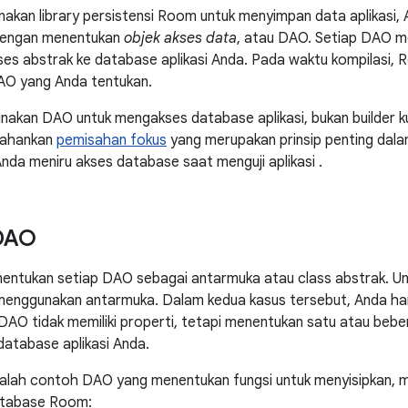
kan library persistensi Room untuk menyimpan data aplikasi, 
dengan menentukan
objek akses data
, atau DAO. Setiap DAO m
es abstrak ke database aplikasi Anda. Pada waktu kompilasi
AO yang Anda tentukan.
kan DAO untuk mengakses database aplikasi, bukan builder kue
tahankan
pemisahan fokus
yang merupakan prinsip penting dala
nda meniru akses database saat menguji aplikasi
.
DAO
entukan setiap DAO sebagai antarmuka atau class abstrak. Un
menggunakan antarmuka. Dalam kedua kasus tersebut, Anda ha
 DAO tidak memiliki properti, tetapi menentukan satu atau bebe
database aplikasi Anda.
alah contoh DAO yang menentukan fungsi untuk menyisipkan, m
tabase Room: