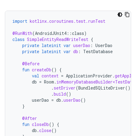
import
kotlinx.coroutines.test.runTest
@RunWith
(
AndroidJUnit4
::
class
)
class
SimpleEntityReadWriteTest
{
private
lateinit
var
userDao
:
UserDao
private
lateinit
var
db
:
TestDatabase
@Before
fun
createDb
()
{
val
context
=
ApplicationProvider
.
getAppli
db
=
Room
.
inMemoryDatabaseBuilder<TestData
.
setDriver
(
BundledSQLiteDriver
())
.
build
()
userDao
=
db
.
userDao
()
}
@After
fun
closeDb
()
{
db
.
close
()