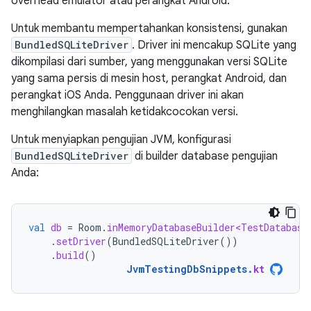
overhead emulator atau perangkat Android.
Untuk membantu mempertahankan konsistensi, gunakan
BundledSQLiteDriver
. Driver ini mencakup SQLite yang
dikompilasi dari sumber, yang menggunakan versi SQLite
yang sama persis di mesin host, perangkat Android, dan
perangkat iOS Anda. Penggunaan driver ini akan
menghilangkan masalah ketidakcocokan versi.
Untuk menyiapkan pengujian JVM, konfigurasi
BundledSQLiteDriver
di builder database pengujian
Anda:
val
db
=
Room
.
inMemoryDatabaseBuilder<TestDatabase
.
setDriver
(
BundledSQLiteDriver
())
.
build
()
JvmTestingDbSnippets
.
kt