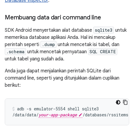
Database Inspector
.
Membuang data dari command line
SDK Android menyertakan alat database
sqlite3
untuk
memeriksa database aplikasi Anda. Hal ini mencakup
perintah seperti
.dump
untuk mencetak isi tabel, dan
.schema
untuk mencetak pernyataan
SQL CREATE
untuk tabel yang sudah ada.
Anda juga dapat menjalankan perintah SQLite dari
command line, seperti yang ditunjukkan dalam cuplikan
berikut:
adb
-s
emulator-5554
shell
sqlite3

/data/data/
your-app-package
/databases/rssitems.d