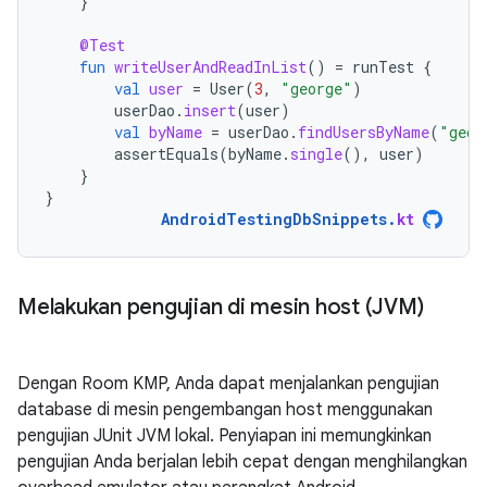
}
@Test
fun
writeUserAndReadInList
()
=
runTest
{
val
user
=
User
(
3
,
"george"
)
userDao
.
insert
(
user
)
val
byName
=
userDao
.
findUsersByName
(
"geor
assertEquals
(
byName
.
single
(),
user
)
}
}
AndroidTestingDbSnippets
.
kt
Melakukan pengujian di mesin host (JVM)
Dengan Room KMP, Anda dapat menjalankan pengujian
database di mesin pengembangan host menggunakan
pengujian JUnit JVM lokal. Penyiapan ini memungkinkan
pengujian Anda berjalan lebih cepat dengan menghilangkan