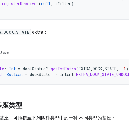
.
registerReceiver
(
null
,
ifilter
)
A_DOCK_STATE
extra：
Java
te
:
Int
=
dockStatus
?.
getIntExtra
(
EXTRA_DOCK_STATE
,
-
1
)
d
:
Boolean
=
dockState
!=
Intent
.
EXTRA_DOCK_STATE_UNDOC
基座类型
基座，可插接至下列四种类型中的一种 不同类型的基座：