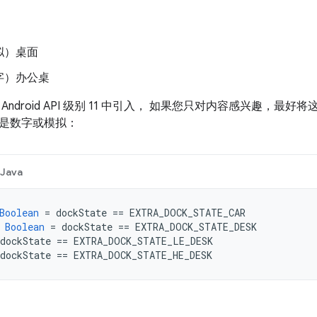
拟）桌面
字）办公桌
Android API 级别 11 中引入， 如果您只对内容感兴趣，最
是数字或模拟：
Java
Boolean
=
dockState
==
EXTRA_DOCK_STATE_CAR
Boolean
=
dockState
==
EXTRA_DOCK_STATE_DESK
dockState
==
EXTRA_DOCK_STATE_LE_DESK
dockState
==
EXTRA_DOCK_STATE_HE_DESK