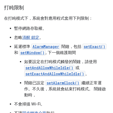
打盹限制
在打盹模式下，系統會對應用程式套用下列限制：
暫停網路存取權。
忽略
清醒 鎖定
。
延遲標準
AlarmManager
鬧鐘，包括
setExact()
和
setWindow()
, 下一個維護期間
如要設定在打盹模式觸發的鬧鐘，請使用
setAndAllowWhileIdle()
或
setExactAndAllowWhileIdle()
。
鬧鐘已設定
setAlarmClock()
繼續正常運
作。不久後，系統就會結束打盹模式。 鬧鐘啟
動時，
不會掃描 Wi-Fi。