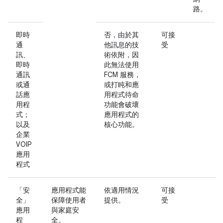
路。
即時
否，由於其
可接
通
他訊息的技
受
訊、
術依附，因
即時
此無法使用
通訊
FCM 服務，
或通
或打盹和應
話應
用程式待命
用程
功能會破壞
式；
應用程式的
以及
核心功能。
企業
VOIP
應用
程式
「安
應用程式能
依適用情況
可接
全」
保障使用者
提供。
受
應用
與家庭安
程
全。