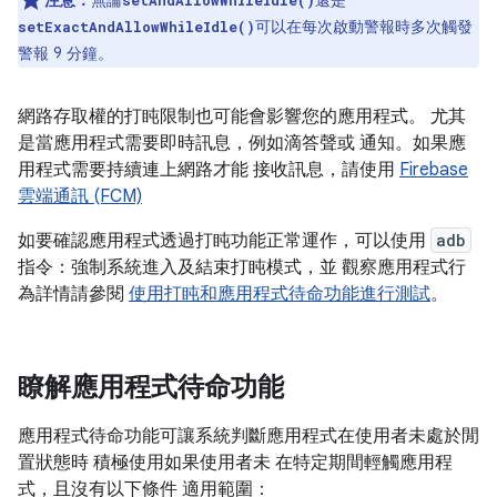
注意：
無論
還是
setAndAllowWhileIdle()
可以在每次啟動警報時多次觸發
setExactAndAllowWhileIdle()
警報 9 分鐘。
網路存取權的打盹限制也可能會影響您的應用程式。 尤其
是當應用程式需要即時訊息，例如滴答聲或 通知。如果應
用程式需要持續連上網路才能 接收訊息，請使用
Firebase
雲端通訊 (FCM)
如要確認應用程式透過打盹功能正常運作，可以使用
adb
指令：強制系統進入及結束打盹模式，並 觀察應用程式行
為詳情請參閱
使用打盹和應用程式待命功能進行測試
。
瞭解應用程式待命功能
應用程式待命功能可讓系統判斷應用程式在使用者未處於閒
置狀態時 積極使用如果使用者未 在特定期間輕觸應用程
式，且沒有以下條件 適用範圍：