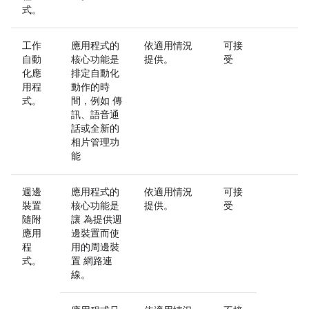
式。
工作
應用程式的
依適用情況
可接
自動
核心功能是
提供。
受
化應
排定自動化
用程
動作的時
式。
間，例如 傳
訊、語音通
話或全新的
相片管理功
能
週邊
應用程式的
依適用情況
可接
裝置
核心功能是
提供。
受
隨附
讓 為提供週
應用
邊裝置而使
程
用的周邊裝
式。
置 網路連
線。