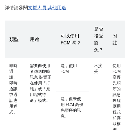
詳情請參閱
支援人員 其他用途
是否
可以使用
接受
附
類型
用途
FCM 嗎？
豁
註
免？
即時
需要向使用
是，使用
不接
使用
通
者傳送即時
FCM
受
FCM
訊、
訊息 裝置正
高優
即時
在使用「打
先順
通訊
盹」或「應
序的
或通
用程式待
訊息
是，但未使
話應
命」模式。
喚醒
用 FCM 高優
用程
應用
先順序的訊
式。
程式
息。
和存
取權
網