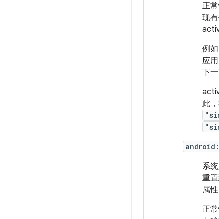
正常
现有
ac
例如
应用
下一
act
此，
"si
"si
android
系统
重置
属性
正常