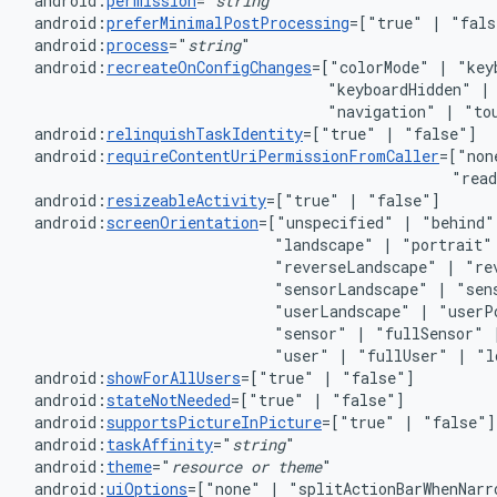
android:
permission
="
string
android:
preferMinimalPostProcessing
=["true"
|
android:
process
="
string
android:
recreateOnConfigChanges
=["colorMode"
|
"key
"keyboardHidden"
|
"navigation"
|
android:
relinquishTaskIdentity
=["true"
|
android:
requireContentUriPermissionFromCaller
=["non
"rea
android:
resizeableActivity
=["true"
|
android:
screenOrientation
=["unspecified"
|
"behind"
"landscape"
|
"portrait"
"reverseLandscape"
|
"re
"sensorLandscape"
|
"sen
"userLandscape"
|
"userP
"sensor"
|
"fullSensor"
"user"
|
"fullUser"
|
android:
showForAllUsers
=["true"
|
android:
stateNotNeeded
=["true"
|
android:
supportsPictureInPicture
=["true"
|
android:
taskAffinity
="
string
android:
theme
="
resource
or
theme
android:
uiOptions
=["none"
|