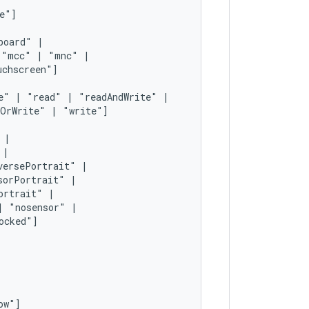
board"
"mcc"
|
"mnc"
e"
|
"read"
|
"readAndWrite"
dOrWrite"
|
"write"]
versePortrait"
sorPortrait"
ortrait"
|
"nosensor"