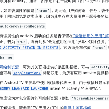
除所有 activity。通常，如果用户在一段时间（如 30 分钟
，如果该属性的值是
"true"
，则无论用户如何返回任务，该任
用于网络浏览器这类应用，因为其中存在大量用户不愿丢失的状
:autoRemoveFromRecents
有该属性的 activity 启动的任务是否保留在
“最近使用的应用”屏
止。若为
true
，则自动从“最近使用的应用”屏幕中移除任务
G_ACTIVITY_RETAIN_IN_RECENTS
。它必须是布尔值
"true"
:banner
可绘制资源
，可为其关联项提供扩展图形横幅。可与
<activit
也可与
<application>
标记联用，为所有应用 activity 提供
在 Android TV 主屏幕中使用横幅来代表应用。由于横幅只
EGORY_LEANBACK_LAUNCHER
intent 的 activity 的应用指定。
性应设为对包含图片的可绘制资源（例如
"@drawable/banner
了解详情，请参阅“TV 应用入门”中的
提供主屏幕横幅
。