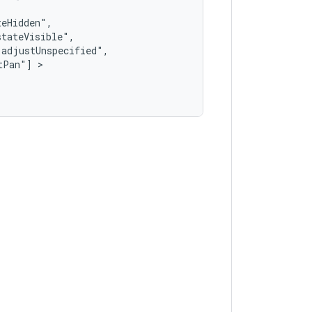
tPan"]
 >   