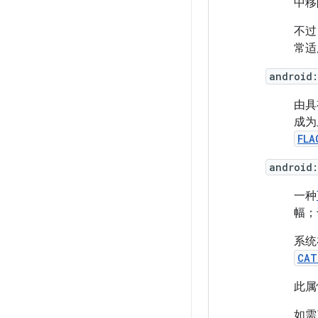
中移
不过
常适
android
由具
成为
FLA
android
一种
幅；
系统
CAT
此属
如需