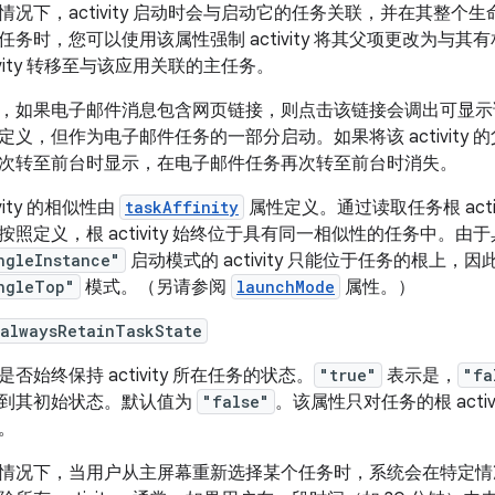
情况下，activity 启动时会与启动它的任务关联，并在其整
任务时，您可以使用该属性强制 activity 将其父项更改为
tivity 转移至与该应用关联的主任务。
，如果电子邮件消息包含网页链接，则点击该链接会调出可显示该网页的 ac
定义，但作为电子邮件任务的一部分启动。如果将该 activit
次转至前台时显示，在电子邮件任务再次转至前台时消失。
ivity 的相似性由
taskAffinity
属性定义。通过读取任务根 act
按照定义，根 activity 始终位于具有同一相似性的任务中。由
ngleInstance"
启动模式的 activity 只能位于任务的根上，
ngleTop"
模式。（另请参阅
launchMode
属性。）
:alwaysRetainTaskState
是否始终保持 activity 所在任务的状态。
"true"
表示是，
"fa
到其初始状态。默认值为
"false"
。该属性只对任务的根 activi
。
情况下，当用户从主屏幕重新选择某个任务时，系统会在特定情况下清