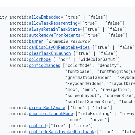
ity
android:
allowEmbedded
=["true"
|
android:
allowTaskReparenting
=["true"
|
android:
alwaysRetainTaskState
=["true"
|
android:
autoRemoveFromRecents
=["true"
|
android:
banner
="
drawable
resource
android:
canDisplayOnRemoteDevices
=["true"
|
android:
clearTaskOnLaunch
=["true"
|
android:
colorMode
=[
"hdr"
|
android:
configChanges
=["colorMode",
"fontScale",
"grammaticalGender",
"keyboardHidden",
"layoutDir
"mcc",
"mnc",
"navigation",
"screenLayout",
"smallestScreenSize",
"touch
android:
directBootAware
=["true"
|
android:
documentLaunchMode
=["intoExisting"
|
"alway
"none"
|
android:
enabled
=["true"
|
android:
enableOnBackInvokedCallback
=["true"
|