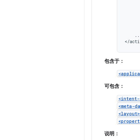
..
</acti
包含于：
<applica
可包含：
<intent-
<meta-d
<layout>
<propert
说明：