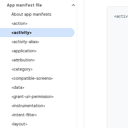
App manifest file
About app manifests
<activ
<action>
<activity>
<activity-alias>
<application>
<attribution>
<category>
<compatible-screens>
<data>
<grant-uri-permission>
<instrumentation>
<intent-filter>
<layout>