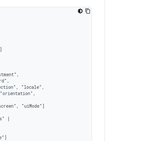
ection",
screen",
s"