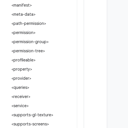
<manifest>
<meta-data>
<path-permission>
<permission>
<permission-group>
<permission-tree>
<profileable>
<property>
<provider>
<queries>
<receiver>
<service>
<supports-gl-texture>
<supports-screens>