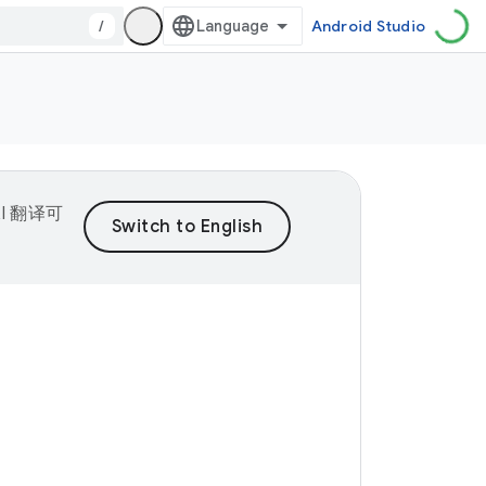
/
Android Studio
I 翻译可