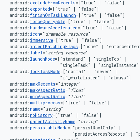
android:
excludeFromRecents
=["true"
|
android:
exported
=["true"
|
android:
finishOnTaskLaunch
=["true"
|
android:
forceQueryable
=["true"
|
android:
hardwareAccelerated
=["true"
|
android:
icon
="
drawable
resource
android:
immersive
=["true"
|
android:
intentMatchingFlags
=["none"
|
"enforceInten
android:
label
="
string
resource
android:
launchMode
=["standard"
|
"singleTop"
"singleTask"
|
"singleInstance"
android:
lockTaskMode
=["normal"
|
"never"
"if_whitelisted"
|
android:
maxRecents
="
integer
android:
maxAspectRatio
="
float
android:
minAspectRatio
="
float
android:
multiprocess
=["true"
|
android:
name
="
string
android:
noHistory
=["true"
|
"false"]
android:
parentActivityName
="
string
"
android:
persistableMode
=["persistRootOnly"
|
"persistAcrossReboots"
|