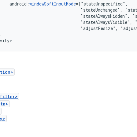
android:
windowSoftInputMode
"stateUnchanged",
"stateAlwaysHidden",
"stateAlwaysVisible",
"adjustResize",
"adjus
.

vity>
tion>
filter>
ata>
y>