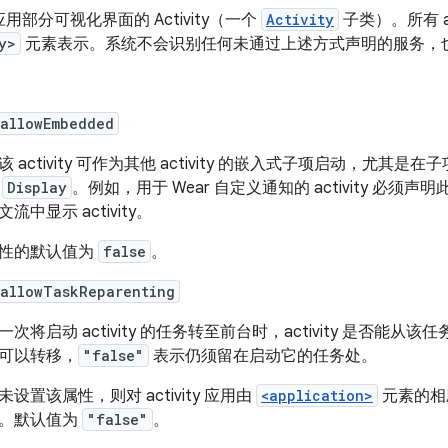
用部分可视化界面的 Activity（一个
Activity
子类）。所有 a
y>
元素表示。系统不会识别任何未通过上述方式声明的服务，
:allowEmbedded
该 activity 可作为其他 activity 的嵌入式子项启动，尤其是在
的
Display
。例如，用于 Wear 自定义通知的 activity 必须
流中显示 activity。
性的默认值为
false
。
:allowTaskReparenting
一次将启动 activity 的任务转至前台时，activity 是否能
可以转移，
"false"
表示仍须留在启动它的任务处。
未设置该属性，则对 activity 应用由
<application>
元素的
。默认值为
"false"
。