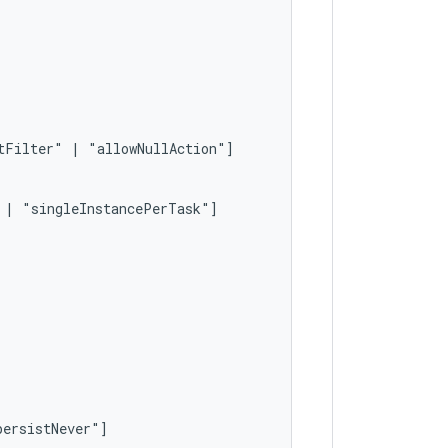
tFilter"
|
|