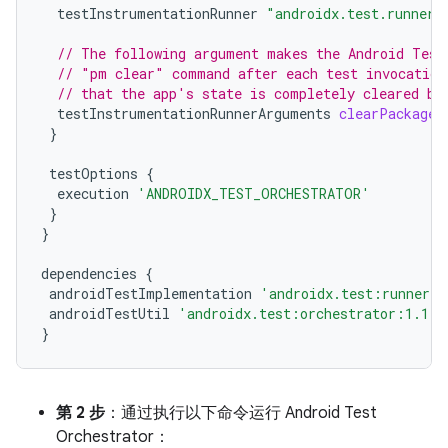
testInstrumentationRunner
"androidx.test.runner.
// The following argument makes the Android Test
// "pm clear" command after each test invocation
// that the app's state is completely cleared be
testInstrumentationRunnerArguments
clearPackageD
}
testOptions
{
execution
'ANDROIDX_TEST_ORCHESTRATOR'
}
}
dependencies
{
androidTestImplementation
'androidx.test:runner:1
androidTestUtil
'androidx.test:orchestrator:1.1.0
}
第 2 步
：通过执行以下命令运行 Android Test
Orchestrator：