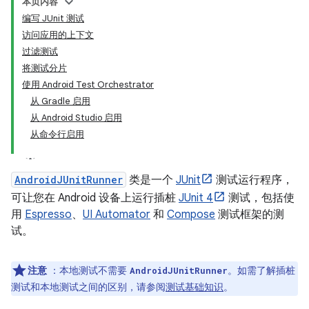
本页内容
编写 JUnit 测试
访问应用的上下文
过滤测试
将测试分片
使用 Android Test Orchestrator
从 Gradle 启用
从 Android Studio 启用
从命令行启用
AndroidJUnitRunner
类是一个
JUnit
测试运行程序，
可让您在 Android 设备上运行插桩
JUnit 4
测试，包括使
用
Espresso
、
UI Automator
和
Compose
测试框架的测
试。
注意
：本地测试不需要
。如需了解插桩
AndroidJUnitRunner
测试和本地测试之间的区别，请参阅
测试基础知识
。