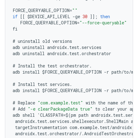
FORCE_QUERYABLE_OPTION
=
""
if
[[
$
DEVICE_API_LEVEL
-
ge
30
]];
then
FORCE_QUERYABLE_OPTION
=
"--force-queryable"
fi
#
uninstall
old
versions
adb
uninstall
androidx
.
test
.
services
adb
uninstall
androidx
.
test
.
orchestrator
#
Install
the
test
orchestrator
.
adb
install
$
FORCE_QUERYABLE_OPTION
-
r
path
/
to
/
m2
#
Install
test
services
.
adb
install
$
FORCE_QUERYABLE_OPTION
-
r
path
/
to
/
m2
#
Replace
"com.example.test"
with
the
name
of
the
#
Add
"-e clearPackageData true"
to
clear
your
app
adb
shell
'
CLASSPATH
=
$
(
pm
path
androidx
.
test
.
servi
androidx
.
test
.
services
.
shellexecutor
.
ShellMain
am
targetInstrumentation
com
.
example
.
test
/
androidx
.
t
androidx
.
test
.
orchestrator
/
.
AndroidTestOrchestrat