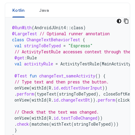
Kotlin
Java
@RunWith
(
AndroidJUnit4
::
class
)
@LargeTest
// Optional runner annotation
class
ChangeTextBehaviorTest
{
val
stringToBeTyped
=
"Espresso"
// ActivityTestRule accesses context through the 
@get
:
Rule
val
activityRule
=
ActivityTestRule
(
MainActivity
:
@Test
fun
changeText_sameActivity
()
{
// Type text and then press the button.
onView
(
withId
(
R
.
id
.
editTextUserInput
))
.
perform
(
typeText
(
stringToBeTyped
),
closeSoftKeyb
onView
(
withId
(
R
.
id
.
changeTextBt
)).
perform
(
click
(
// Check that the text was changed.
onView
(
withId
(
R
.
id
.
textToBeChanged
))
.
check
(
matches
(
withText
(
stringToBeTyped
)))
}