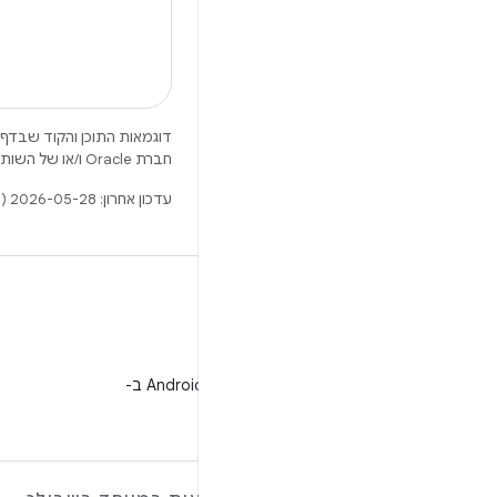
דוגמאות התוכן והקוד שבדף 
חברת Oracle ו/או של השותפים העצמאיים שלה.
עדכון אחרון: 2026-05-28 (שעון UTC).
WeChat
מעקב אחרי מפתחי Android ב-
WeChat