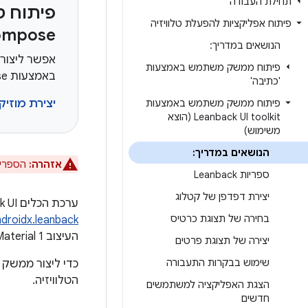
תחילת העבודה
פיתוח ט
פיתוח אפליקציות להפעלת טלוויזיה
ompose
הנושאים במדריך:
אפשר ליצור
פיתוח ממשק משתמש באמצעות
באמצעות Jetpack Compose ל-Android TV OS.
'כתיבה'
פיתוח ממשק משתמש באמצעות
יצירת מוזיק
Leanback UI toolkit (הוצא
משימוש)
הנושאים במדריך:
אזהרה:
הספרייה Leanback הוצאה משימוש. במקום זאת
ספריות Leanback
יצירת דפדפן של קטלוג
ערכת הכלים Leanback UI, שהוצאה משימוש, מספקת מחלקות ליצירת ממשקי משתמש עם
בחירה של תצוגת כרטיס
ndroidx.leanback
העיצוב Material 1 שהוצאה משימוש.
יצירה של תצוגת פרטים
שימוש בבקרות התעבורה
כדי ליצור ממשק 
הטלוויזיה.
הצגת האפליקציה למשתמשים
חדשים