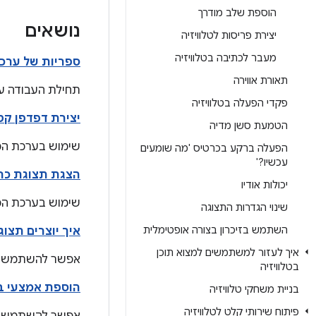
הוספת שלב מודרך
נושאים
יצירת פריסות לטלוויזיה
מעבר לכתיבה בטלוויזיה
ספריות של ערכת הכלים 
תאורת אווירה
תחילת העבודה עם ספריות AndroidX עבור ערכת הכלים של ממ
פקדי הפעלה בטלוויזיה
יצירת דפדפן קט
הטמעת סשן מדיה
שימוש בערכת הכלים Leanback UI שהוצאה משימוש כדי ליצור ממשק דפדוף
הפעלה ברקע בכרטיס 'מה שומעים
עכשיו?'
הצגת תצוגת כרט
יכולות אודיו
שימוש בערכת הכלים Leanback UI שהוצאה משימוש כדי ליצור תצוגת כרטיס
שינוי הגדרות התצוגה
השתמש בזיכרון בצורה אופטימלית
איך יוצרים תצו
איך לעזור למשתמשים למצוא תוכן
אפשר להשתמש בערכת הכלים Leanback UI שהוצאה 
בטלוויזיה
הוספת אמצעי ב
בניית משחקי טלוויזיה
פיתוח שירותי קלט לטלוויזיה