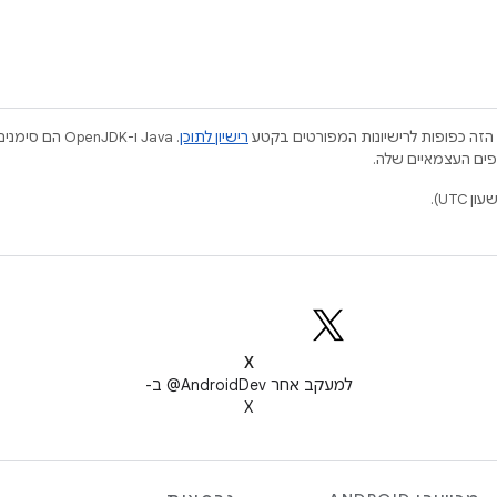
הזה כפופות לרישיונות המפורטים בקטע
רישיון לתוכן
.‏ Java ו-JDK
X
למעקב אחר ‎@AndroidDev ב-
X