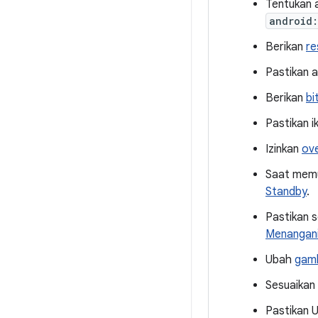
Tentukan 
android:
Berikan
re
Pastikan 
Berikan
bi
Pastikan i
Izinkan
ov
Saat memu
Standby
.
Pastikan 
Menangani
Ubah
gamb
Sesuaikan
Pastikan U