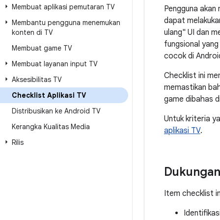
Membuat aplikasi pemutaran TV
Pengguna akan m
dapat melakukan
Membantu pengguna menemukan
ulang" UI dan m
konten di TV
fungsional yang
Membuat game TV
cocok di Androi
Membuat layanan input TV
Checklist ini 
Aksesibilitas TV
memastikan bah
Checklist Aplikasi TV
game dibahas d
Distribusikan ke Android TV
Untuk kriteria y
Kerangka Kualitas Media
aplikasi TV
.
Rilis
Dukungan
Item checklist i
Identifikas