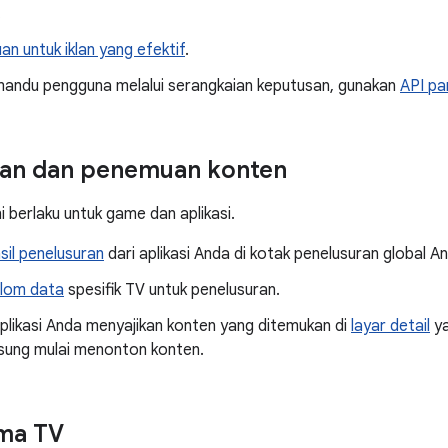
.
an untuk iklan yang efektif
.
andu pengguna melalui serangkaian keputusan, gunakan
API pa
ran dan penemuan konten
ni berlaku untuk game dan aplikasi.
sil penelusuran
dari aplikasi Anda di kotak penelusuran global A
lom data
spesifik TV untuk penelusuran.
plikasi Anda menyajikan konten yang ditemukan di
layar detail
ya
gsung mulai menonton konten.
ama TV