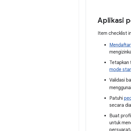
Aplikasi 
Item checklist i
Mendaftar
mengizinka
Tetapkan 
mode stan
Validasi 
mengguna
Patuhi
ped
secara di
Buat profi
untuk men
persyarat