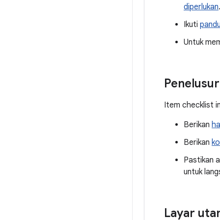
diperlukan
Ikuti
pandu
Untuk mem
Penelusu
Item checklist i
Berikan
ha
Berikan
ko
Pastikan a
untuk lan
Layar ut