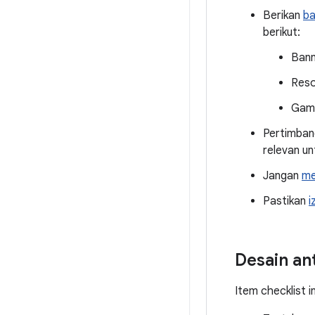
Berikan
ba
berikut:
Bann
Reso
Gamb
Pertimban
relevan u
Jangan
me
Pastikan
i
Desain a
Item checklist i