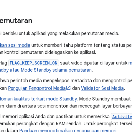
pemutaran
ni berlaku untuk aplikasi yang melakukan pemutaran media.
kan sesi media
untuk memberi tahu platform tentang status p
n kontrol pemutaran didelegasikan ke aplikasi.
flag
FLAG_KEEP_SCREEN_ON
saat video diputar di layar untuk
m
dby atau Mode Standby selama pemutaran
.
bahwa perintah media mengekspos metadata dan mengontrol p
kan
Pengujian Pengontrol Media
dan
Validator Sesi Media
.
oman kualitas terkait mode Standby.
Mode Standby membuat p
am-diam di antara sesi menonton dan mencegah layar berbaya
l memori aplikasi Anda dan pastikan untuk memeriksa
Activit
emukan perangkat dengan RAM rendah. Untuk perangkat terseb
an dalam
Panduan mengoptimalkan penggunaan memori
.