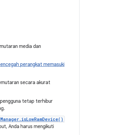
emutaran media dan
encegah perangkat memasuki
emutaran secara akurat
engguna tetap terhibur
ng.
yManager.isLowRamDevice()
ut, Anda harus mengikuti