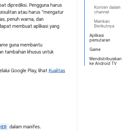
pat diprediksi. Pengguna harus
Konten dalam
kesulitan atau harus "mengatur
channel
las, penuh warna, dan
Mainkan
 dapat membuat aplikasi yang
Berikutnya
Aplikasi
pemutaran
 game guna membantu
Game
an tambahan khusus untuk
Mendistribusikan
ke Android TV
lalui Google Play, lihat
Kualitas
HER
dalam manifes.