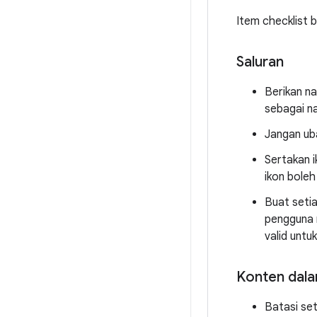
Item checklist b
Saluran
Berikan n
sebagai n
Jangan ub
Sertakan i
ikon boleh
Buat setia
pengguna 
valid untuk
Konten dala
Batasi set