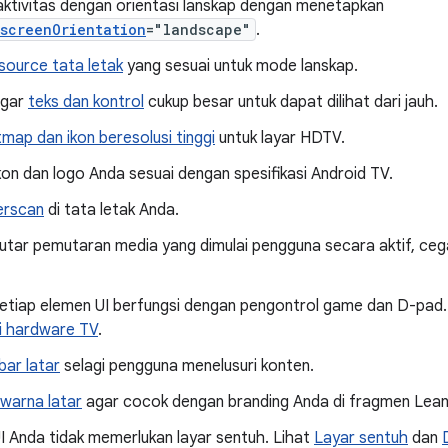
aktivitas dengan orientasi lanskap dengan menetapkan
screenOrientation
="landscape"
.
source tata letak
yang sesuai untuk mode lanskap.
agar
teks dan kontrol
cukup besar untuk dapat dilihat dari jauh.
tmap dan ikon beresolusi tinggi
untuk layar HDTV.
kon dan logo Anda sesuai dengan spesifikasi Android TV.
erscan
di tata letak Anda.
tar pemutaran media yang dimulai pengguna secara aktif, ce
setiap elemen UI berfungsi dengan pengontrol game dan D-pad.
 hardware TV
.
ar latar
selagi pengguna menelusuri konten.
warna latar
agar cocok dengan branding Anda di fragmen Lea
I Anda tidak memerlukan layar sentuh. Lihat
Layar sentuh
dan