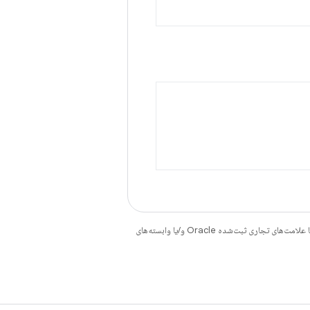
هستند. جاوا و OpenJDK علامت‌های تجاری یا علامت‌های تجاری ثبت‌شده Oracle و/یا وابسته‌های