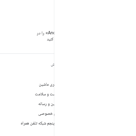
WeChat
«توسعه‌دهندگان Android» را در
WeChat دنبال کنید
مطالب بیشتر درباره
کاوش
ANDROID
بازی
Android
یادگیری ماشین
Android برای سازمان‌ها
بهداشت و سلامت
امنیت
دوربین و رسانه
منبع آزاد
حریم خصوصی
اخبار
نسل پنجم شبکه تلفن همراه
وبلاگ