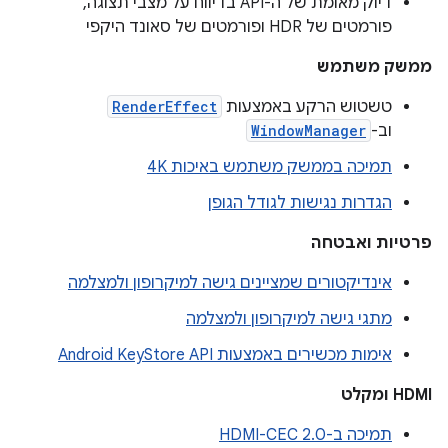
דיוק מאומת של ה-API בדיווח על מצבי תצוגה,
פורמטים של HDR ופורמטים של סאונד היקפי
ממשק משתמש
טשטוש הרקע באמצעות
RenderEffect
וב-
WindowManager
תמיכה בממשק משתמש באיכות 4K
הגדרות נגישות לגודל הגופן
פרטיות ואבטחה
אינדיקטורים שמציינים גישה למיקרופון ולמצלמה
מתגי גישה למיקרופון ולמצלמה
אימות מכשירים באמצעות Android KeyStore API
HDMI ומקלט
תמיכה ב-HDMI-CEC 2.0