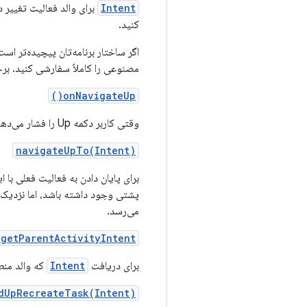
Intent
برای والد فعالیت تغییر ده
کنید.
مصنوعی را کاملاً سفارشی کنید. برخی از API هایی که به شما کنترل بیشتری می دهند
onNavigateUp()
وقتی کاربر دکمه Up را فشار می‌دهد، این را لغو کنید تا یک عمل سفارشی انجام دهید.
navigateUpTo(Intent)
برای پایان دادن به فعالیت فعلی با
پشتی وجود داشته باشد، اما نزدیک‌ت
می‌رسد.
getParentActivityIntent()
برای دریافت
Intent
که والد منط
dUpRecreateTask(Intent)