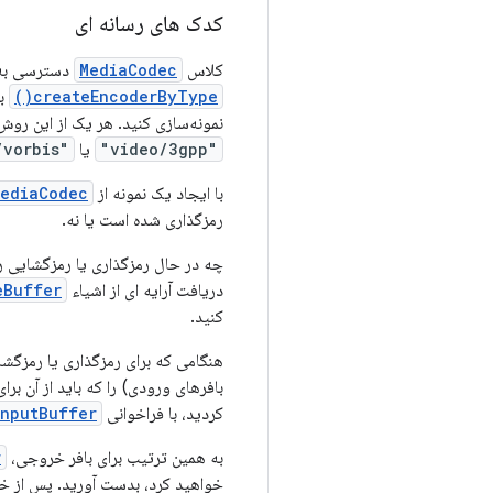
کدک های رسانه ای
کلاس
MediaCodec
دسترسی به ک
createEncoderByType()
بر
نمونه‌سازی کنید. هر یک از این روش‌ها برا
"video/3gpp"
یا
"audio/vorbis"
با ایجاد یک نمونه از
ediaCodec
رمزگذاری شده است یا نه.
چه در حال رمزگذاری یا رمزگشایی ر
دریافت آرایه ای از اشیاء
eBuffer
کنید.
هنگامی که برای رمزگذاری یا رمزگش
بافرهای ورودی) را که باید از آن بر
کردید، با فراخوانی
nputBuffer()
به همین ترتیب برای بافر خروجی،
)
خواهید کرد، بدست آورید. پس از 