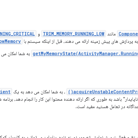
Compone
مانند
TRIM_MEMORY_RUNNING_LOW
و
NING_CRITICAL
 پردازش های پیش زمینه ارائه می دهند، قبل از اینکه سیستم با
owMemory()
getMyMemoryState(ActivityManager.Runnin
به شما امکان می 
acquireUnstableContentPro
، به شما امکان می دهد به یک
ient
یدار" باشد به طوری که اگر ارائه دهنده محتوا این کار را انجام دهد، برنامه 
جداگانه در تعامل هستید مفید است.
ستقیم فعالیت پیش‌نمایش تصویر زمینه زنده، بنابراین می‌توانید به کاربران کم