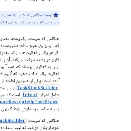
توجه:
هنگامی که کاربر یک فعالیت ع
والد را در کار وارد می کند. به این تر
هنگامی که سیستم یک پشته مصنوعی 
کند. بنابراین، هیچ حالت ذخیره‌شده‌
اگر هر یک از فعالیت‌های والد معمولا
کاربر در پشته حرکت می‌کند، آن را 
او را به فعالیتی برساند که همه آلب
فعالیت والد اطلاع دهید که آلبوم ف
آمده است. برای ارائه چنین اطلاعات
TaskStackBuilder
را در اخت
شامل اشیاء
Intent
است که سیستم
pareNavigateUpTaskStack()
زمینه مناسب و نمایش رابط کاربری م
هنگامی که سیستم
ackBuilder
خود از بالای درخت فعالیت استفاده 