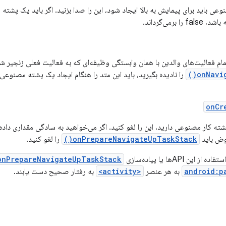
می‌گرداند.
ام فعالیت‌های والدین با همان وابستگی وظیفه‌ای که به فعالیت فعلی زنجیر شده‌ا
onNavig
onCr
وض باید
onPrepareNavigateUpTaskStack()
را لغو کنید.
 APIها یا پیاده‌سازی
onPrepareNavigateUpTaskStack()
android:p
به هر عنصر
<activity>
به رفتار صحیح دست یابند.