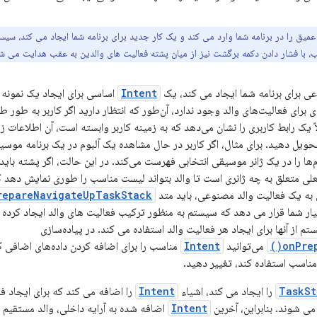
میق را در برنامه شما وارد می کند و یک کار جدید برای برنامه شما ایجاد می کند، سیس
تیب، با فشار دادن دکمه برگشت نیز از میان پشته فعالیت های والدین به عقب هدایت می ش
برای برنامه شما ایجاد می کند، یک
Intent
اساسی برای ایجاد یک نمونه ج
ای برای فعالیت‌های والد وجود ندارد، آن‌طور که انتظار دارید اگر کاربر به طور
ً یک رابط کاربری را نشان می‌دهد که به زمینه کاربر وابسته است، آن اطلاعات زم
تحویل دهید. برای مثال، اگر کاربر در حال مشاهده یک آلبوم در یک برنامه موس
وم‌ها را در یک ژانر موسیقی انتخابی فهرست می‌کند. در این حالت، اگر پشته باید
علی متعلق به چه ژانری است تا والد بتواند لیست مناسب را طوری نمایش دهد که 
ی به یک فعالیت والد مصنوعی، باید متد
repareNavigateUpTaskStack()
یار شما قرار می دهد که سیستم به منظور ترکیب فعالیت های والد ایجاد کرده
 از آنها برای ایجاد هر فعالیت والد استفاده می کند. در پیاده‌سازی
onPre
می‌توانید
Intent
مناسب را برای اضافه کردن داده‌های اضافی که
ناسب استفاده کند، تغییر دهید.
TaskSt
را ایجاد می کند، اشیاء
Intent
را اضافه می کند که برای ایجاد ف
می شوند. بنابراین، آخرین
Intent
اضافه شده به آرایه داخلی، والد مستقیم 