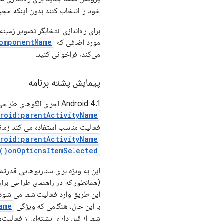
خود را انتخاب کنند بدون اینکه مجب
برای راه‌اندازی انتخابگر تصویر زمینه
مورد اضافی که
omponentName
می‌کند، فراخوانی کنید.
پیمایش پشته برنامه
Android 4.1 اجرای الگوهای طراحی مناسب برای ناوبری Up را بسیار ساده تر می کند. تنها کاری که باید انجام دهید این است که
roid:parentActivityName
فعالیت مناسب استفاده می کند زمانی که کاربر دکمه Up را در نوار عمل فشار می دهد (در حالی که فعالی
roid:parentActivityName
onOptionsItemSelected()
این به ویژه برای سناریوهایی قدرت
(همانطور که در راهنمای طراحی برا
این طریق وارد فعالیت شما می شود، 
با این حال، هنگامی که ویژگی
ame
شما از قبل دارای پشته‌ای از فعالیت