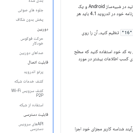
بندی شده
به‌عنوان یک تصویر سیستمی که می‌توانید در شبیه‌ساز Android و یک
جلوه های صوتی
پلتفرم SDK اجرا کنید، در دسترس شما است که می‌توانید برنامه خود را بر اساس آن بسازید. برای ساخت و تست برنامه خود در اندروید 4.1 باید هر
پخش بدون شکاف
دوربین
"16"
تنظیم کنید، آن را روی
حرکت فوکوس
خودکار
کردن شرایطی به کد خود استفاده کنید که سطح
صداهای دوربین
ای کسب اطلاعات بیشتر در مورد
قابلیت اتصال
پرتو اندروید
کشف خدمات شبکه
کشف سرویس Wi-Fi
P2P
استفاده از شبکه
قابلیت دسترسی
APIهای سرویس
ند شناسه کاربر مجزای خود اجرا
دسترسی