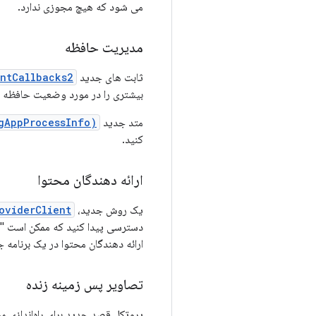
می شود که هیچ مجوزی ندارد.
مدیریت حافظه
ثابت های جدید
ntCallbacks2
بیشتری را در مورد وضعیت حافظه به
متد جدید
gAppProcessInfo)
کنید.
ارائه دهندگان محتوا
یک روش جدید،
viderClient()
دسترسی پیدا کنید که ممکن است "ناپا
ارائه دهندگان محتوا در یک برنامه 
تصاویر پس زمینه زنده
پروتکل قصد جدید برای راه‌اندازی م