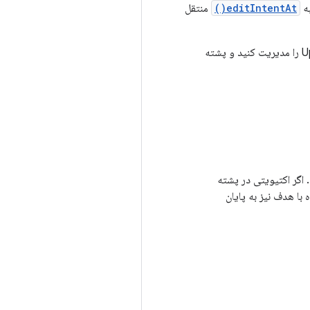
به
editIntentAt()
منتقل
اگر ساختار برنامه‌تان پیچیده‌تر است، چندین API دیگر در دسترس هستند که به شما امکان می‌دهند رفتار ناوبری Up را مدیریت کنید و پشته
 اگر اکتیویتی در پشته
با هدف نیز به پایان