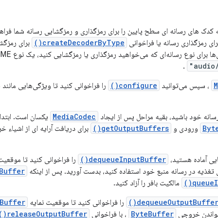
دک های رسانه ای سطح پایین را برای رمزگذاری و رمزگشایی رسانه شما فراهم م
ای رمزگذاری رسانه یا فراخوانی
createDecoderByType()
برای رمزگش
ی نوع رسانه‌ای که می‌خواهید رمزگذاری یا رمزگشایی کنید، یک نوع MIME می‌گیرند، مانند
.
M
، سپس می‌توانید
configure()
را فراخوانی کنید تا ویژگی‌هایی مانند ف
سانه خود باشید، بقیه مراحل پس از ایجاد
MediaCodec
یکسان است. ابتدا
Byt
ورودی و
getOutputBuffers()
برای دریافت آرایه ای از اشیاء 
ایی آماده هستید،
dequeueInputBuffer()
را فراخوانی کنید تا موقعیت
ای تغذیه در رسانه منبع خود استفاده کنید، بدست آورید. پس از اینکه
Buffer
queueI
مالکیت بافر را آزاد کنید.
dequeueOutputBuffer(
را فراخوانی کنید تا موقعیت نمایه
Buffer
خواندن خروجی
ByteBuffer
، با فراخوانی
releaseOutputBuffer()