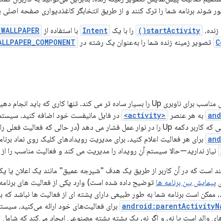
ور شوند برنامه شما را ترک کنند و از طریق انتخابگر کاغذدیواری صفحه اصلی 
 زنده،
startActivity()
را با یک
Intent
با استفاده از
_WALLPAPER
C
تصویر زمینه زنده شما را به‌عنوان یک رشته در
ALLPAPER_COMPONENT
and
به هر عنصر
<activity>
در فایل مانیفست خود اضافه کنید. سیستم از
ت فعلی را نیز به پایان می رساند). بنابراین اگر
and
برای هر فعالیت اعلام کنید، برای مدیریت رویدادهای کلیک روی نماد برنامه 
نیاز ندارید—حالا سیستم آن رویداد را مدیریت می کند و فعالیت مناسب را از 
مند است که در آن کاربر از طریق یک هدف "شیرجه عمیق" مانند یک اعلان یا ی
ی
پیمایش بین برنامه ها
توضیح داده شده است) وارد یکی از فعالیت های برنامه 
ممکن است برنامه شما به طور طبیعی دارای پشته ای از فعالیت ها نباشد که با ب
android:parentActivityN
برای فعالیت‌های خود ارائه می‌کنید، سیست
‌های والد است یا نه، و اگر نه، یک پشته پشته مصنوعی ایجاد می‌کند که شامل 