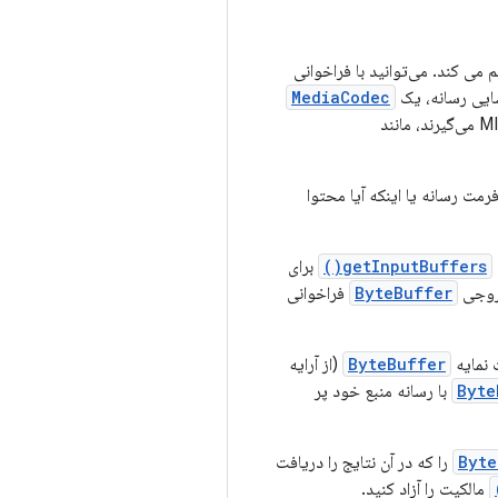
ی کند. می‌توانید با فراخوانی
ایی رسانه، یک
MediaCodec
رمت رسانه یا اینکه آیا محتوا
getInputBuffers()
برای
خروجی
ByteBuffer
فراخوانی
 نمایه
ByteBuffer
(از آرایه
Byte
با رسانه منبع خود پر
Byte
را که در آن نتایج را دریافت
مالکیت را آزاد کنید.