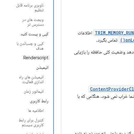
ناوبری برنامه قابل
تنظیم
ویجت های در
دسترس تر
TRIM_MEMORY_RUN
اطلاعات
کپی و پیست کنید
onL
تماس بگیرد.
کپی و چسباندن با
هدف
دهد وضعیت کلی حافظه را بازیابی
Renderscript
انیمیشن
انیمیشن های راه
اندازی فعالیت
ContentProviderCl
انیماتور زمان
شما خراب نمی شود. هنگامی که با
رابط کاربری
اطلاعیه ها
کنترل برای رابط
کاربری سیستم
ک کنید به راحتی تصویر زمینه زنده