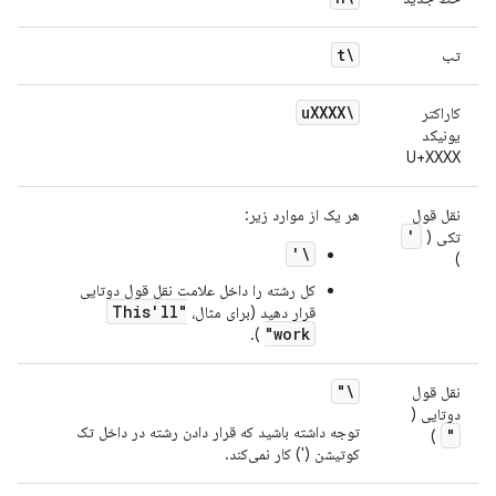
\t
تب
XXXX
\u
کاراکتر
یونیکد
U+XXXX
نقل قول
هر یک از موارد زیر:
'
تکی (
\'
)
کل رشته را داخل علامت نقل قول دوتایی
"This'll
قرار دهید (برای مثال،
work"
).
\"
نقل قول
دوتایی (
توجه داشته باشید که قرار دادن رشته در داخل تک
"
)
کوتیشن (') کار نمی‌کند.