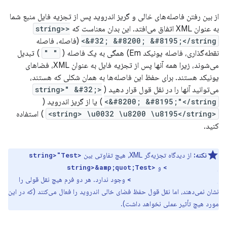
از بین رفتن فاصله‌های خالی و گریز اندروید پس از تجزیه فایل منبع شما
به عنوان XML اتفاق می‌افتد. این بدان معناست که
<string>
&#32; &#8200; &#8195;</string>
(فاصله، فاصله
نقطه‌گذاری، فاصله یونیکد Em) همگی به یک فاصله (
" "
) تبدیل
می‌شوند، زیرا همه آنها پس از تجزیه فایل به عنوان XML، فضاهای
یونیکد هستند. برای حفظ این فاصله‌ها به همان شکلی که هستند،
می‌توانید آنها را در نقل قول قرار دهید (
<string>" &#32;
&#8200; &#8195;"</string>
) یا از گریز اندروید (
<string> \u0032 \u8200 \u8195</string>
) استفاده
کنید.
نکته:
از دیدگاه تجزیه‌گر XML، هیچ تفاوتی بین
<string>"Test
و
<string>&amp;quot;Test
this"</string>
وجود ندارد. هر دو فرم هیچ نقل قولی را
this&amp;quot;</string>
نشان نمی‌دهند، اما نقل قول حفظ فضای خالی اندروید را فعال می‌کنند (که در این
مورد هیچ تأثیر عملی نخواهد داشت).