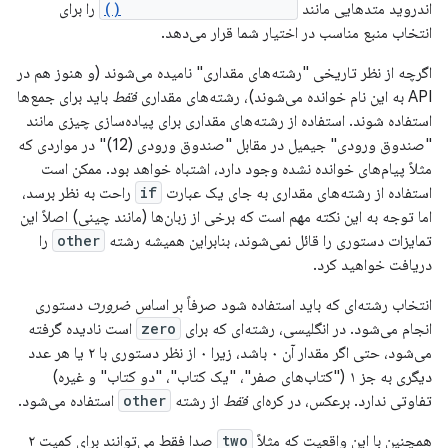
اندروید متدهایی مانند
pluralStringResource()
را برای
انتخاب منبع مناسب در اختیار شما قرار می‌دهد.
اگرچه از نظر تاریخی "رشته‌های مقداری" نامیده می‌شوند (و هنوز هم در
API به این نام خوانده می‌شوند)، رشته‌های مقداری
فقط
باید برای جمع‌ها
استفاده شوند. استفاده از رشته‌های مقداری برای پیاده‌سازی چیزی مانند
"صندوق ورودی" جیمیل در مقابل "صندوق ورودی (12)" در مواردی که
مثلاً پیام‌های خوانده نشده وجود دارد، اشتباه خواهد بود. ممکن است
استفاده از رشته‌های مقداری به جای یک عبارت
if
راحت به نظر برسد،
اما توجه به این نکته مهم است که برخی از زبان‌ها (مانند چینی) اصلاً این
تمایزات دستوری را قائل نمی‌شوند، بنابراین همیشه رشته
other
را
دریافت خواهید کرد.
انتخاب رشته‌ای که باید استفاده شود صرفاً بر اساس
ضرورت
دستوری
انجام می‌شود. در انگلیسی، رشته‌ای که برای
zero
است نادیده گرفته
می‌شود، حتی اگر مقدار آن ۰ باشد، زیرا ۰ از نظر دستوری با ۲ یا هر عدد
دیگری به جز ۱ ("کتاب‌های صفر"، "یک کتاب"، "دو کتاب" و غیره)
تفاوتی ندارد. برعکس، در کره‌ای
فقط
از رشته
other
استفاده می‌شود.
همچنین با این واقعیت که مثلاً
two
صدا فقط می‌توانند برای کمیت ۲