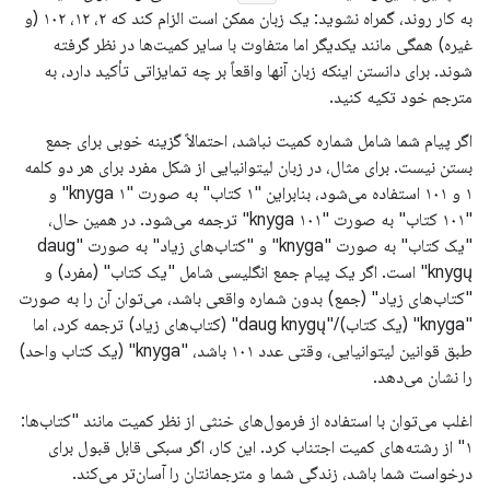
به کار روند، گمراه نشوید: یک زبان ممکن است الزام کند که ۲، ۱۲، ۱۰۲ (و
غیره) همگی مانند یکدیگر اما متفاوت با سایر کمیت‌ها در نظر گرفته
شوند. برای دانستن اینکه زبان آنها واقعاً بر چه تمایزاتی تأکید دارد، به
مترجم خود تکیه کنید.
اگر پیام شما شامل شماره کمیت نباشد، احتمالاً گزینه خوبی برای جمع
بستن نیست. برای مثال، در زبان لیتوانیایی از شکل مفرد برای هر دو کلمه
۱ و ۱۰۱ استفاده می‌شود، بنابراین "۱ کتاب" به صورت "۱ knyga" و
"۱۰۱ کتاب" به صورت "۱۰۱ knyga" ترجمه می‌شود. در همین حال،
"یک کتاب" به صورت "knyga" و "کتاب‌های زیاد" به صورت "daug
knygų" است. اگر یک پیام جمع انگلیسی شامل "یک کتاب" (مفرد) و
"کتاب‌های زیاد" (جمع) بدون شماره واقعی باشد، می‌توان آن را به صورت
"knyga" (یک کتاب)/"daug knygų" (کتاب‌های زیاد) ترجمه کرد، اما
طبق قوانین لیتوانیایی، وقتی عدد ۱۰۱ باشد، "knyga" (یک کتاب واحد)
را نشان می‌دهد.
اغلب می‌توان با استفاده از فرمول‌های خنثی از نظر کمیت مانند "کتاب‌ها:
۱" از رشته‌های کمیت اجتناب کرد. این کار، اگر سبکی قابل قبول برای
درخواست شما باشد، زندگی شما و مترجمانتان را آسان‌تر می‌کند.