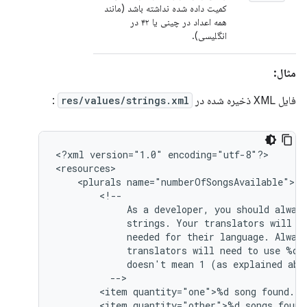
کمیت داده شده نداشته باشد (مانند
همه اعداد در چینی یا ۴۲ در
انگلیسی).
مثال:
فایل XML ذخیره شده در
res/values/strings.xml
:
<?xml
version="1.0"
encoding="utf-8"?>

<plurals
As
a
developer,
you
should
alway
strings.
Your
translators
will
k
needed
for
their
language.
Alway
translators
will
need
to
use
%d
doesn't
mean
1
(as
explained
<item
quantity="one">%d
song
<item
quantity="other">%d
songs