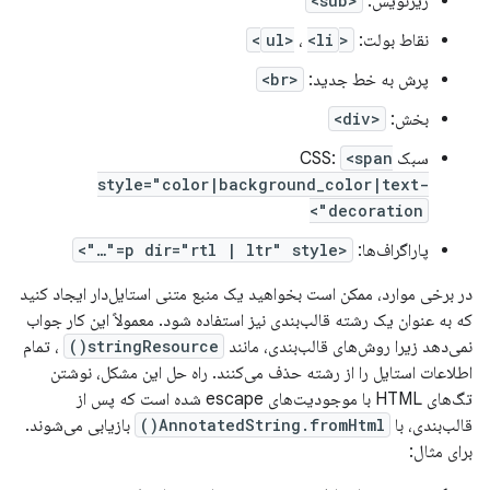
زیرنویس:
<sub>
نقاط بولت:
<ul>
<li>
،
پرش به خط جدید:
<br>
بخش:
<div>
سبک CSS:
<span
style="color|background_color|text-
decoration">
پاراگراف‌ها:
<p dir="rtl | ltr" style="…">
در برخی موارد، ممکن است بخواهید یک منبع متنی استایل‌دار ایجاد کنید
که به عنوان یک رشته قالب‌بندی نیز استفاده شود. معمولاً این کار جواب
نمی‌دهد زیرا روش‌های قالب‌بندی، مانند
stringResource()
، تمام
اطلاعات استایل را از رشته حذف می‌کنند. راه حل این مشکل، نوشتن
تگ‌های HTML با موجودیت‌های escape شده است که پس از
قالب‌بندی، با
AnnotatedString.fromHtml()
بازیابی می‌شوند.
برای مثال: