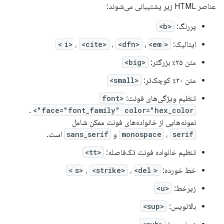
عناصر HTML زیر پشتیبانی می‌شوند:
پررنگ:
<b>
ایتالیک:
<i>
<em>
،
<dfn>
،
<cite>
،
متن ۲۵٪ بزرگتر:
<big>
متن ۲۰٪ کوچک‌تر:
<small>
تنظیم ویژگی‌های فونت:
<font
.
face="font_family" color="hex_color">
نمونه‌هایی از خانواده‌های فونت ممکن شامل
serif
،
monospace
و
sans_serif
است.
تنظیم خانواده فونت تک‌فاصله:
<tt>
خط خورده:
<s>
<del>
،
<strike>
،
زیرخط:
<u>
بالانویس:
<sup>