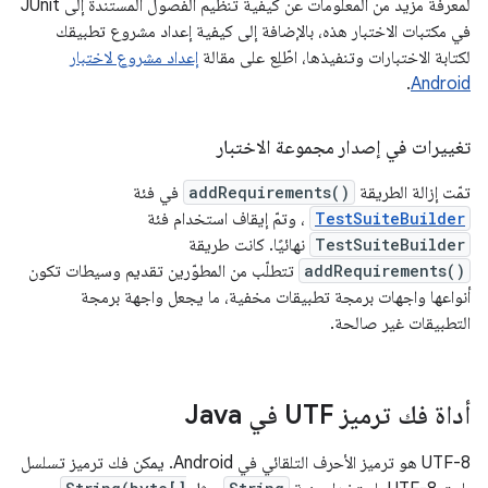
لمعرفة مزيد من المعلومات عن كيفية تنظيم الفصول المستندة إلى JUnit
في مكتبات الاختبار هذه، بالإضافة إلى كيفية إعداد مشروع تطبيقك
لكتابة الاختبارات وتنفيذها، اطّلِع على مقالة
إعداد مشروع لاختبار
.
Android
تغييرات في إصدار مجموعة الاختبار
تمّت إزالة الطريقة
addRequirements()
في فئة
TestSuiteBuilder
، وتمّ إيقاف استخدام فئة
TestSuiteBuilder
نهائيًا. كانت طريقة
addRequirements()
تتطلّب من المطوّرين تقديم وسيطات تكون
أنواعها واجهات برمجة تطبيقات مخفية، ما يجعل واجهة برمجة
التطبيقات غير صالحة.
أداة فك ترميز UTF في Java
‫UTF-8 هو ترميز الأحرف التلقائي في Android. يمكن فك ترميز تسلسل