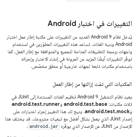
التغييرات في اختبار Android
يُدخل نظام Android 9 العديد من التغييرات على مكتبة إطار عمل اختبار
Android وبنية الفئات. تساعد هذه التغييرات المطوّرين في استخدام
واجهات برمجة التطبيقات المتاحة للجميع والمتوافقة مع إطار العمل، كما
توفّر التغييرات أيضًا المزيد من المرونة في إنشاء الاختبار وإجرائه
باستخدام مكتبات تابعة لجهات خارجية أو منطق مخصّص.
المكتبات التي تمّت إزالتها من إطار العمل
يعيد نظام التشغيل Android 9 تنظيم الفئات المستندة إلى JUnit في
ثلاث مكتبات:
android.test.base
و
android.test.runner
و
android.test.mock
. يتيح لك هذا التغيير إجراء اختبارات على
إصدار JUnit الذي يعمل بشكل أفضل مع تبعيات مشروعك. قد يختلف هذا
الإصدار من JUnit عن الإصدار الذي يوفّره
android.jar
.