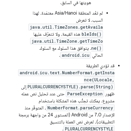
هويتها في السابق.
لم تعُد المنطقة Asia/Hanoi معتمَدة. لهذا
السبب، لا تعرض
java.util.TimeZones.getAvaila
bleIds()
هذه القيمة، ولا تتعرّف عليها
java.util.TimeZone.getTimeZo
ne()
. يتوافق هذا السلوك مع السلوك
الحالي
android.icu
.
قد تؤدي الطريقة
android.icu.text.NumberFormat.getInsta
nce(ULocale,
PLURALCURRENCYSTYLE).parse(String)
إلى
ظهور
ParseException
حتى عند تحليل نص عمله
مشروع. يمكنك تجنُّب هذه المشكلة باستخدام
NumberFormat.parseCurrency
، المتوفّر منذ
الإصدار 7.0 من Android (المستوى 24 من واجهة برمجة
التطبيقات)، لعرض نص العملة بالتنسيق
.
PLURALCURRENCYSTYLE