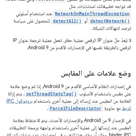
قد تواجه تطبيقاتك استثناءات، مثل
NetworkOnMainThreadException
عند استخدام أسلوبَي
detectNetwork()
أو
detectAll()
للحصول على سياسة
ترصد انتهاكات الشبكة.
لا يُعدّ حلّ عنوان IP الرقمي عملية حظر. تعمل عملية ترجمة عنوان IP
الرقمي بالطريقة نفسها في الإصدارات الأقدم من Android 9.
وضع علامات على المقابس
في إصدارات النظام الأساسي الأقدم من Android 9، إذا تم وضع علامة
على مقبس باستخدام الأسلوب
setThreadStatsTag()
، يتم إزالة
العلامة من المقبس عند إرساله إلى عملية أخرى باستخدام
بروتوكول IPC
للربط
مع حاوية
ParcelFileDescriptor
.
في الإصدار 9 من Android والإصدارات الأحدث، يتم الاحتفاظ بعلامة
المقبس عند إرسالها إلى عملية أخرى باستخدام واجهة برمجة التطبيقات
binder IPC. يمكن أن يؤثر هذا التغيير في إحصاءات عدد زيارات الشبكة،