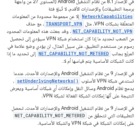
في الإصدار 8.1 من نظام التشغيل Android (المستوى 27 من واجهة
برمجة التطبيقات) والإصدارات الأقدم، لا تُبلغ فئة
NetworkCapabilities
إلا عن مجموعة محدودة من المعلومات
المتعلّقة بشبكات VPN، مثل
TRANSPORT_VPN
، مع حذف
NET_CAPABILITY_NOT_VPN
. وقد جعلت هذه المعلومات المحدود
من الصعب تحديد ما إذا كان استخدام شبكة VPN سيؤدي إلى تحصيل
رسوم من مستخدم التطبيق. على سبيل المثال، لن يؤدي وضع علامة في
المربّع بجانب
NET_CAPABILITY_NOT_METERED
إلى تحديد ما إذا
كانت الشبكات الأساسية يتم قياسها أم لا.
في الإصدار 9 من نظام التشغيل Android والإصدارات الأحدث، عندما
تستدعي شبكة VPN الأسلوب
setUnderlyingNetworks()
،
يدمج نظام Android وسائل النقل وإمكانات أي شبكات أساسية ويعرض
النتيجة على أنّها إمكانات الشبكة الفعالة لشبكة VPN.
في الإصدار 9 من نظام التشغيل Android والإصدارات الأحدث، تحصل
التطبيقات التي تتحقّق من
NET_CAPABILITY_NOT_METERED
على إمكانات الشبكة في شبكة VPN والشبكة الأساسية.