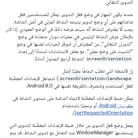
التدوير التلقائي.
عندما يكون الجهاز في وضع قفل التدوير، يمكن للمستخدمين قفل
شاشاتهم على أي وضع تدوير يتيحه النشاط المرئي في أعلى الشاشة.
يجب ألا يفترض النشاط أنّه سيتم عرضه دائمًا في الوضع العمودي. إذا كان
بالإمكان عرض النشاط الرئيسي في عمليات دوران متعدّدة في وضع
"الدوران التلقائي"، من المفترض أن تتوفّر الخيارات نفسها في وضع
"التثبيت على وضع معيّن"، مع بعض الاستثناءات استنادًا إلى إعداد
screenOrientation
للنشاط (راجِع الجدول أدناه).
إنّ الأنشطة التي تطلب اتجاهًا معيّنًا (مثل
screenOrientation=landscape
) تتجاهل الإعدادات المفضّلة
لقفل المستخدم وتتصرف بالطريقة نفسها في Android 8.0.
يمكن ضبط الإعدادات المفضّلة لاتجاه الشاشة على مستوى النشاط في
ملف بيان Android
، أو برمجيًا باستخدام
.
setRequestedOrientation()
يعمل وضع قفل التدوير من خلال ضبط الإعدادات المفضّلة للتدوير التي
يستخدمها WindowManager عند التعامل مع تدوير النشاط. قد يتم