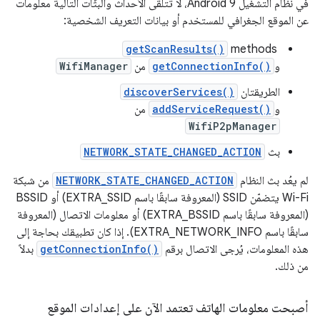
في نظام التشغيل Android 9، لا تتلقّى الأحداث والبثّات التالية معلومات
عن الموقع الجغرافي للمستخدم أو بيانات التعريف الشخصية:
getScanResults()
‫ methods
و
getConnectionInfo()
من
WifiManager
الطريقتان
discoverServices()
و
addServiceRequest()
من
WifiP2pManager
بث
NETWORK_STATE_CHANGED_ACTION
لم يعُد بث النظام
NETWORK_STATE_CHANGED_ACTION
من شبكة
Wi-Fi يتضمّن SSID (المعروفة سابقًا باسم EXTRA_SSID) أو BSSID
(المعروفة سابقًا باسم EXTRA_BSSID) أو معلومات الاتصال (المعروفة
سابقًا باسم EXTRA_NETWORK_INFO). إذا كان تطبيقك بحاجة إلى
هذه المعلومات، يُرجى الاتصال برقم
getConnectionInfo()
بدلاً
من ذلك.
أصبحت معلومات الهاتف تعتمد الآن على إعدادات الموقع