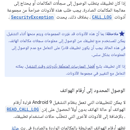
إذا كان تطبيقك يتطلب الوصول إلى سجلّات المكالمات أو يحتاج إلى
معالجة المكالمات الصادرة، يجب طلب هذه الأذونات صراحةً من مجموعة
أذونات
CALL_LOG
. بخلاف ذلك، يحدث
SecurityException
.
ملاحظة:
بما أنّ هذه الأذونات قد غيّرت المجموعات ويتم منحها أثناء التشغيل،
يمكن للمستخدم منع تطبيقك من الوصول إلى معلومات سجلات مكالمات الهاتف.
في هذه الحالة، يجب أن يكون تطبيقك قادرًا على التعامل مع عدم الوصول إلى
المعلومات بشكل سلس.
إذا كان تطبيقك يتّبع
أفضل الممارسات المتعلّقة بأذونات وقت التشغيل
، يمكنه
التعامل مع التغيير في مجموعة الأذونات.
الوصول المحدود إلى أرقام الهواتف
لا يمكن للتطبيقات التي تعمل بنظام التشغيل Android 9 قراءة أرقام
الهواتف أو حالة الهاتف بدون أولاً الحصول على إذن
READ_CALL_LOG
، بالإضافة إلى الأذونات الأخرى التي تتطلّب حالات استخدام تطبيقك.
تظهر أرقام الهواتف المرتبطة بالمكالمات الواردة والصادرة في بث
حالة