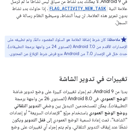
في Android 9، لا يمكنك بدء نشاط من سياق ليس نشاطًا ما لم تُرسل
علامة النية
FLAG_ACTIVITY_NEW_TASK
. إذا حاولت بدء نشاط
بدون تمرير هذه العلامة، لن يبدأ النشاط، وسيطبع النظام رسالة في
السجلّ.
ملاحظة:
كان شرط إضافة العلامة هو السلوك المقصود دائمًا، وتم تطبيقه على
الإصدارات الأقدم من Android 7.0 (المستوى 24 من واجهة برمجة التطبيقات).
حدث خلل في الإصدار 7.0 من Android منع فرض شرط الإبلاغ عن المحتوى.
تغييرات في تدوير الشاشة
بدءًا من Android 9، تم إجراء تغييرات كبيرة على وضع تدوير شاشة
الوضع العمودي
. في Android 8.0 (المستوى 26 من واجهة برمجة
التطبيقات)، يمكن للمستخدمين التبديل بين وضعَي
التدوير التلقائي
و
وضع الوضع العمودي
باستخدام مربّع "الإعدادات السريعة" أو إعدادات
"الشاشة". تمت إعادة تسمية الوضع العمودي إلى
قفل التدوير
ويكون
نشطًا عند إيقاف التدوير التلقائي. ولم يتم إجراء أي تغييرات على وضع