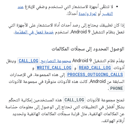
لا تتلقّى أجهزة الاستشعار التي تستخدم وضعَي الإبلاغ
عند
التغيير
أو
لمرة واحدة
أحداثًا.
إذا كان تطبيقك يحتاج إلى رصد أحداث أداة الاستشعار على الأجهزة التي
تعمل بنظام التشغيل Android 9، استخدِم
خدمة تعمل في المقدّمة
.
الوصول المحدود إلى سجلّات المكالمات
يقدّم نظام التشغيل Android 9
مجموعة التصاريح
CALL_LOG
وينقل
أذونات
READ_CALL_LOG
و
WRITE_CALL_LOG
و
PROCESS_OUTGOING_CALLS
إلى هذه المجموعة. في الإصدارات
السابقة من Android، كانت هذه الأذونات متوفّرة في مجموعة الأذونات
.
PHONE
تمنح مجموعة الأذونات
CALL_LOG
هذه المستخدمين إمكانية التحكّم
بشكل أفضل في التطبيقات التي تحتاج إلى الوصول إلى معلومات حسّاسة
عن المكالمات الهاتفية، مثل قراءة سجلّات المكالمات الهاتفية وتحديد
أرقام الهواتف.