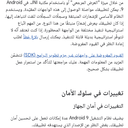
من خلال ميزة "العرض المرجعي" أو باستخدام مكتبة JNI. في Android
9، يمكن لتطبيقك مواصلة الوصول إلى هذه الواجهات المقيّدة، ويستخدم
النظام الأساسي الإشعارات المنبثقة وسجلّات السجلّات للفت انتباهك إليها.
إذا كان تطبيقك يعرض إشعارًا منبثقًا من هذا النوع، من المهم اتّباع
استراتيجية تنفيذ مختلفة عن الواجهة المحظورة. إذا كنت تعتقد أنّه لا
تتوفّر استراتيجية بديلة قابلة للتنفيذ، يمكنك إرسال
بلاغ خطأ
لطلب
إعادة النظر في القيود المفروضة.
القيود المفروضة على واجهات غير حِزم تطوير البرامج (SDK)
تتضمّن
المزيد من المعلومات المهمة. عليك مراجعتها للتأكّد من استمرار عمل
تطبيقك بشكل صحيح.
تغييرات في سلوك الأمان
التغييرات في أمان الجهاز
يضيف نظام التشغيل Android 9 عدة إمكانات تعمل على تحسين أمان
تطبيقك، بغض النظر عن الإصدار الذي يستهدفه تطبيقك.