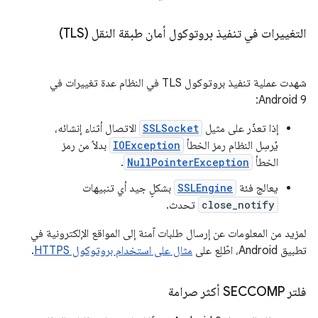
التغييرات في تنفيذ بروتوكول أمان طبقة النقل (TLS)
شهدت عملية تنفيذ بروتوكول TLS في النظام عدة تغييرات في
Android 9:
إذا تعذّر على مثيل
SSLSocket
الاتصال أثناء إنشائه،
يُرسِل النظام رمز الخطأ
IOException
بدلاً من رمز
الخطأ
NullPointerException
.
يعالج فئة
SSLEngine
بشكلٍ جيد أي تنبيهات
close_notify
تحدث.
لمزيد من المعلومات عن إرسال طلبات آمنة إلى المواقع الإلكترونية في
تطبيق Android، اطّلِع على
مثال على استخدام بروتوكول HTTPS
.
فلتر SECCOMP أكثر صرامة