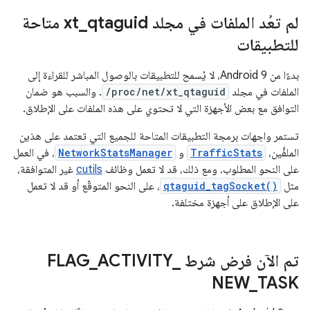
لم تعُد الملفات في مجلد xt
_
qtaguid متاحة
للتطبيقات
بدءًا من Android 9، لا يُسمح للتطبيقات بالوصول المباشر للقراءة إلى
الملفات في مجلد
/proc/net/xt_qtaguid
. والسبب هو ضمان
التوافق مع بعض الأجهزة التي لا تحتوي على هذه الملفات على الإطلاق.
تستمر واجهات برمجة التطبيقات المتاحة للجميع التي تعتمد على هذين
الملفَّين،
TrafficStats
و
NetworkStatsManager
، في العمل
على النحو المطلوب. ومع ذلك، قد لا تعمل وظائف
cutils
غير المتوافقة،
مثل
qtaguid_tagSocket()
، على النحو المتوقّع أو قد لا تعمل
على الإطلاق على أجهزة مختلفة.
تم الآن فرض شرط FLAG
_
ACTIVITY
_
NEW
_
TASK