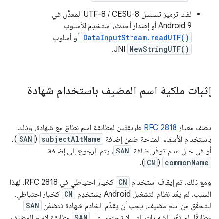
لفك ترميز تسلسل UTF-8 / CESU-8 المعدَّل في
Android 9 أو إصدار أحدث، استخدِم الأسلوب
DataInputStream.readUTF()
أو أسلوب
JNI.
NewStringUTF()
إثبات ملكية اسم المضيف باستخدام شهادة
يصف معيار
RFC 2818
طريقتَين لمطابقة اسم نطاق مع شهادة، وذلك
باستخدام الأسماء المتاحة ضمن إضافة
subjectAltName
(
SAN
)،
أو في حال عدم توفّر إضافة
SAN
، يتم الرجوع إلى إضافة
).
CN
(
commonName
ومع ذلك، تم إيقاف استخدام
CN
كخيار احتياطي في RFC 2818. لهذا
السبب، لم يعُد نظام التشغيل Android يستخدِم
CN
كخيار احتياطي.
للتحقّق من اسم مضيف، يجب أن يقدّم الخادم شهادة تتضمّن
SAN
مطابقًا. لم تعُد الشهادات التي لا تحتوي على
SAN
مطابقة لاسم المضيف