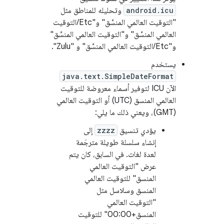
android.icu
وتحليله للمناطق مثل
"التوقيت العالمي المنسَّق" و"Etc/التوقيت
العالمي المنسَّق" و"التوقيت العالمي المنسَّق"
و"Etc/التوقيت العالمي المنسَّق" و "Zulu".
يستخدم
java.text.SimpleDateFormat
الآن ICU لتوفير أسماء معروضة للتوقيت
العالمي المنسق (UTC) أو التوقيت العالمي
(GMT)، ويعني ذلك ما يلي:
يؤدي تنسيق
zzzz
إلى
إنشاء سلسلة طويلة مترجَمة
لعدة لغات. في السابق، كان يتم
عرض "التوقيت العالمي
المنسق" للتوقيت العالمي
المنسق وسلاسل مثل
"التوقيت العالمي
المنسق+00:00" للتوقيت