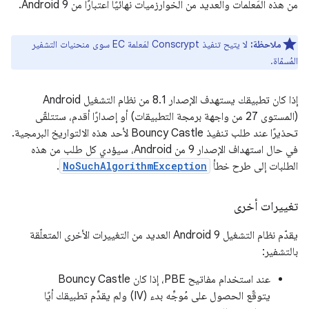
من هذه المَعلمات والعديد من الخوارزميات نهائيًا اعتبارًا من Android 9.
ملاحظة:
لا يتيح تنفيذ Conscrypt لمَعلمة EC سوى منحنيات التشفير
المُسمّاة.
إذا كان تطبيقك يستهدف الإصدار 8.1 من نظام التشغيل Android
(المستوى 27 من واجهة برمجة التطبيقات) أو إصدارًا أقدم، ستتلقّى
تحذيرًا عند طلب تنفيذ Bouncy Castle لأحد هذه الالتواريخ البرمجية.
في حال استهداف الإصدار 9 من Android، سيؤدي كل طلب من هذه
الطلبات إلى طرح خطأ
NoSuchAlgorithmException
.
تغييرات أخرى
يقدّم نظام التشغيل Android 9 العديد من التغييرات الأخرى المتعلّقة
بالتشفير:
عند استخدام مفاتيح PBE، إذا كان Bouncy Castle
يتوقّع الحصول على مُوجِّه بدء (IV) ولم يقدِّم تطبيقك أيًا