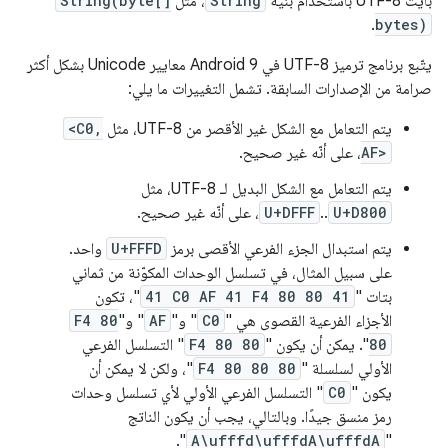
بايت UTF-8 باستخدام بنية
String
، مثل
String(byte[]
.
bytes)
يتّبع برنامج ترميز UTF-8 في Android 9 معايير Unicode بشكل أكثر
صرامة من الإصدارات السابقة. تشمل التغييرات ما يلي:
يتم التعامل مع الشكل غير الأقصر من UTF-8، مثل
<C0,
AF>
، على أنّه غير صحيح.
يتم التعامل مع الشكل البديل لـ UTF-8، مثل
U+D800
..
U+DFFF
، على أنّه غير صحيح.
يتم استبدال الجزء الفرعي الأقصى برمز
U+FFFD
واحد.
على سبيل المثال، في تسلسل الوحدات المكوّنة من ثماني
بتات "
41 C0 AF 41 F4 80 80 41
"، تكون
الأجزاء الفرعية القصوى هي "
C0
" و"
AF
" و"
F4 80
80
". يمكن أن يكون "
F4 80 80
" التسلسل الفرعي
الأولي لسلسلة "
F4 80 80 80
"، ولكن لا يمكن أن
يكون "
C0
" التسلسل الفرعي الأولي لأي تسلسل وحدات
رمز منسق جيدًا. وبالتالي، يجب أن يكون الناتج
".
A\ufffd\ufffdA\ufffdA
"