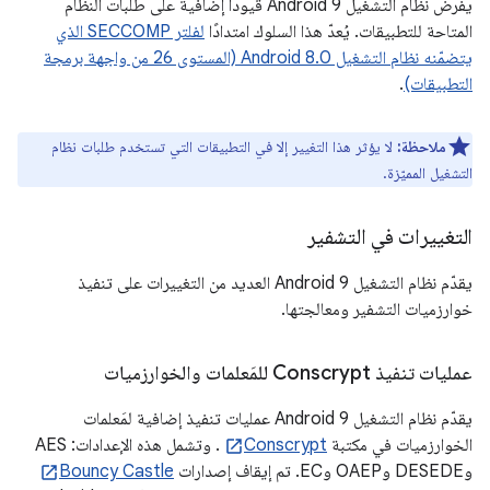
يفرض نظام التشغيل Android 9 قيودًا إضافية على طلبات النظام
المتاحة للتطبيقات. يُعدّ هذا السلوك امتدادًا
لفلتر SECCOMP الذي
يتضمّنه نظام التشغيل Android 8.0 (المستوى 26 من واجهة برمجة
التطبيقات)
.
ملاحظة:
لا يؤثر هذا التغيير إلا في التطبيقات التي تستخدم طلبات نظام
التشغيل المميّزة.
التغييرات في التشفير
يقدّم نظام التشغيل Android 9 العديد من التغييرات على تنفيذ
خوارزميات التشفير ومعالجتها.
عمليات تنفيذ Conscrypt للمَعلمات والخوارزميات
يقدّم نظام التشغيل Android 9 عمليات تنفيذ إضافية لمَعلمات
الخوارزميات في مكتبة
Conscrypt
. وتشمل هذه الإعدادات: AES
وDESEDE وOAEP وEC. تم إيقاف إصدارات
Bouncy Castle