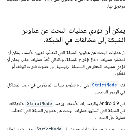
موثوق بها.
يمكن أن تؤدي عمليات البحث عن عناوين
الشبكة إلى مخالفات في الشبكة
.
إنّ عمليات البحث عن عناوين الشبكة التي تتطلّب تعيين الأسماء يمكن أن
تتضمّن عمليات إدخال/إخراج للشبكة، وبالتالي تُعدّ عمليات حظر. يمكن أن
تؤدي عمليات الحظر في السلسلة الرئيسية إلى حدوث فترات توقف أو
تقطُّع.
فئة
StrictMode
هي أداة تطوير تساعد المطوّرين في رصد المشاكل
في الرموز البرمجية.
في Android 9 والإصدارات الأحدث، يرصد
StrictMode
الانتهاكات
في الشبكة التي تسبّبها عمليات البحث عن عناوين الشبكة التي تتطلّب
عملية حلّ الأسماء.
يجب عدم شحن تطبيقاتك مع تفعيل
StrictMode
. وفي هذه الحالة،