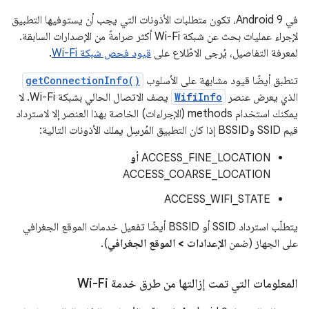
في Android 9، تكون متطلبات الأذونات التي يجب أن يستوفيها التطبيق
لإجراء عمليات بحث عن شبكة Wi-Fi أكثر صرامةً من الإصدارات السابقة.
لمعرفة التفاصيل، يُرجى الاطّلاع على
قيود فحص شبكة Wi-Fi
.
تنطبق أيضًا قيود مشابهة على الأسلوب
getConnectionInfo()
الذي يعرض عنصر
WifiInfo
يصف الاتصال الحالي بشبكة Wi-Fi. لا
يمكنك استخدام methods (الإجراءات) الخاصة بهذا العنصر إلا لاسترداد
قيم SSID وBSSID إذا كان التطبيق المُرسِل يملك الأذونات التالية:
ACCESS_FINE_LOCATION
أو
ACCESS_COARSE_LOCATION
ACCESS_WIFI_STATE
يتطلّب استرداد SSID أو BSSID أيضًا تفعيل خدمات الموقع الجغرافي
على الجهاز (ضمن
الإعدادات > الموقع الجغرافي
).
المعلومات التي تمت إزالتها من طرق خدمة Wi-Fi