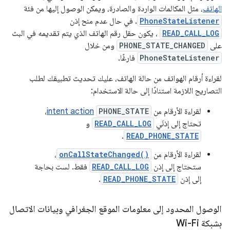
الهاتف
، مثل المكالمات الواردة والصادرة، ويمكن الوصول إليها من فئة
PhoneStateListener
. في حال عدم منح إذن
READ_CALL_LOG
، يكون حقل رقم الهاتف الذي يتم تقديمه في البث
على
PHONE_STATE_CHANGED
ومن خلال
PhoneStateListener
فارغًا.
لقراءة أرقام الهواتف من حالة الهاتف، عليك تحديث تطبيقك لطلب
التصاريح اللازمة استنادًا إلى حالة الاستخدام:
لقراءة الأرقام من
PHONE_STATE
intent action
،
تحتاج إلى إذنَي
READ_CALL_LOG
و
.
READ_PHONE_STATE
لقراءة الأرقام من
onCallStateChanged()
،
ستحتاج إلى إذن
READ_CALL_LOG
فقط. لست بحاجة
إلى إذن
READ_PHONE_STATE
.
الوصول المحدود إلى معلومات الموقع الجغرافي وبيانات الاتصال
بشبكة Wi-Fi