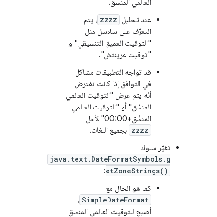
العالمي المنسق.
عند تحليل
zzzz
، يتم
التعرّف على سلاسل مثل
"التوقيت العميق التنسيقي" و
"توقيت غرينتش".
قد تواجه التطبيقات مشاكل
في التوافق إذا كانت تفترض
أنّه يتم عرض "التوقيت العالمي
المنسَّق" أو "التوقيت العالمي
المنسَّق+00:00" لأجل
zzzz
بجميع اللغات.
تغيّر سلوك
java.text.DateFormatSymbols.g
:
etZoneStrings()
كما هو الحال مع
،
SimpleDateFormat
أصبح للتوقيت العالمي المنسق