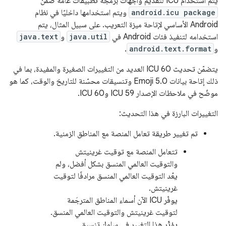
يتم استخدام ICU لتقديم واجهات برمجة تطبيقات عامة ضمن
android.icu package
ويتم استخدامها داخليًا في نظام
Android الأساسي لإتاحة ميزة التعريب. على سبيل المثال، يتم
استخدامه لتنفيذ فئات Android في
java.util
و
java.text
و
android.text.format
.
يتضمّن تحديث ICU 60 العديد من التغييرات الصغيرة والمفيدة، بما في
ذلك إتاحة بيانات Emoji 5.0 وتنسيقات محسّنة للتاريخ والوقت، كما هو
موضّح في ملاحظات الإصدار ICU 59 وICU 60.
التغييرات البارزة في هذا التحديث:
تم تغيير طريقة تعامل المنصة مع المناطق الزمنية.
تتعامل المنصة مع توقيت غرينيتش
والتوقيت العالمي المنسق بشكل أفضل، ولم
يعُد التوقيت العالمي المنسق مرادفًا لتوقيت
غرينيتش.
يوفّر ICU الآن أسماء المناطق المترجَمة
لتوقيت غرينيتش والتوقيت العالمي المنسق.
يؤثّر هذا التغيير في سلوك تنسيق