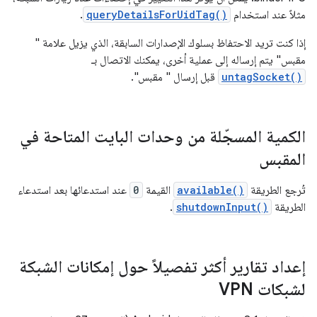
مثلاً عند استخدام
queryDetailsForUidTag()
.
إذا كنت تريد الاحتفاظ بسلوك الإصدارات السابقة، الذي يزيل علامة "
مقبس" يتم إرساله إلى عملية أخرى، يمكنك الاتصال بـ
untagSocket()
قبل إرسال " مقبس".
الكمية المسجّلة من وحدات البايت المتاحة في
المقبس
تُرجع الطريقة
available()
القيمة
0
عند استدعائها بعد استدعاء
الطريقة
shutdownInput()
.
إعداد تقارير أكثر تفصيلاً حول إمكانات الشبكة
لشبكات VPN