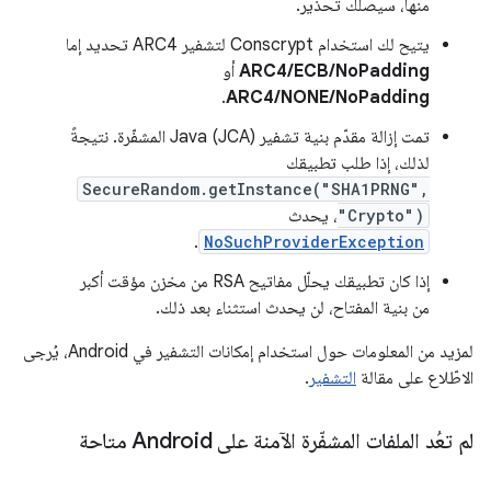
منها، سيصلك تحذير.
يتيح لك استخدام Conscrypt لتشفير ARC4 تحديد إما
ARC4/ECB/NoPadding
أو
.
ARC4/NONE/NoPadding
تمت إزالة مقدّم بنية تشفير Java (JCA) المشفّرة. نتيجةً
لذلك، إذا طلب تطبيقك
SecureRandom.getInstance("SHA1PRNG",
"Crypto")
، يحدث
.
NoSuchProviderException
إذا كان تطبيقك يحلّل مفاتيح RSA من مخزن مؤقت أكبر
من بنية المفتاح، لن يحدث استثناء بعد ذلك.
لمزيد من المعلومات حول استخدام إمكانات التشفير في Android، يُرجى
الاطّلاع على مقالة
التشفير
.
لم تعُد الملفات المشفّرة الآمنة على Android متاحة