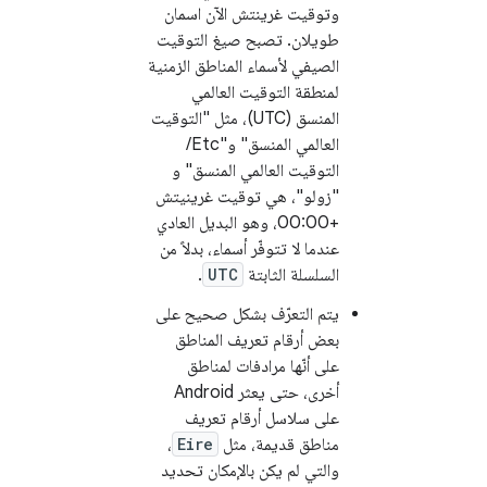
وتوقيت غرينتش الآن اسمان
طويلان. تصبح صيغ التوقيت
الصيفي لأسماء المناطق الزمنية
لمنطقة التوقيت العالمي
المنسق (UTC)، مثل "التوقيت
العالمي المنسق" و"Etc/
التوقيت العالمي المنسق" و
"زولو"، هي توقيت غرينيتش
+00:00، وهو البديل العادي
عندما لا تتوفّر أسماء، بدلاً من
السلسلة الثابتة
UTC
.
يتم التعرّف بشكل صحيح على
بعض أرقام تعريف المناطق
على أنّها مرادفات لمناطق
أخرى، حتى يعثر Android
على سلاسل أرقام تعريف
مناطق قديمة، مثل
Eire
،
والتي لم يكن بالإمكان تحديد