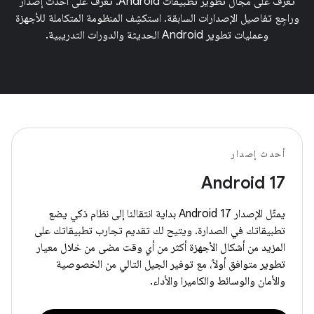
تعرَّف على مجال تطوير تطبيقات Android. تعرَّف على أحدث إصدار
وراجِع تفاصيل الإصدارات السابقة. استكشِف المنظومة المتكاملة للأجهزة
وعمليات تطوير Android الحديثة والدورات التدريبية.
أحدث إصدار
Android 17
يمثّل الإصدار Android 17 بداية انتقالنا إلى نظام ذكي يضع
تطبيقاتك في الصدارة. ويتيح لك تقديم تجارب تطبيقاتك على
المزيد من أشكال الأجهزة أكثر من أي وقت مضى من خلال معيار
تطوير متوافق أولاً، مع توفير الجيل التالي من الخصوصية
والأمان والوسائط والكاميرا والأداء.