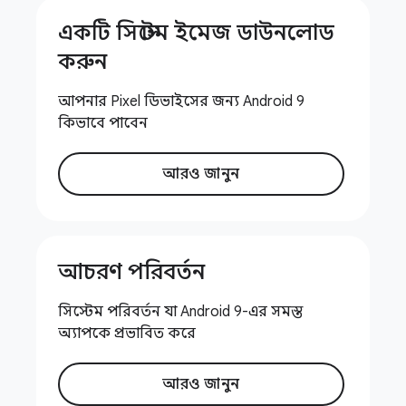
একটি সিস্টেম ইমেজ ডাউনলোড
করুন
আপনার Pixel ডিভাইসের জন্য Android 9
কিভাবে পাবেন
আরও জানুন
আচরণ পরিবর্তন
সিস্টেম পরিবর্তন যা Android 9-এর সমস্ত
অ্যাপকে প্রভাবিত করে
আরও জানুন