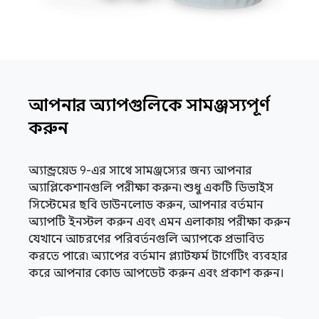
আপনার অ্যাপগুলিকে সামঞ্জস্যপূর্ণ
করুন
অ্যান্ড্রয়েড 9-এর সাথে সামঞ্জস্যের জন্য আপনার
অ্যাপ্লিকেশানগুলি পরীক্ষা করুন৷ শুধু একটি ডিভাইস
সিস্টেমের ছবি ডাউনলোড করুন, আপনার বর্তমান
অ্যাপটি ইনস্টল করুন এবং এমন এলাকায় পরীক্ষা করুন
যেখানে আচরণের পরিবর্তনগুলি অ্যাপকে প্রভাবিত
করতে পারে৷ অ্যাপের বর্তমান প্ল্যাটফর্ম টার্গেটিং ব্যবহার
করে আপনার কোড আপডেট করুন এবং প্রকাশ করুন।