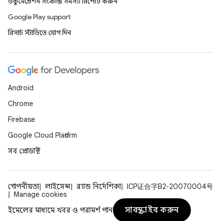
ডকুমেন্টেশন সংক্রান্ত সমস্যা রিপোর্ট করুন
Google Play support
রিসার্চ স্টাডিতে যোগ দিন
Android
Chrome
Firebase
Google Cloud Platform
সব প্রোডাক্ট
গোপনীয়তা
লাইসেন্স
ব্র্যান্ড নির্দেশিকা
ICP证合字B2-20070004号
Manage cookies
সাবস্ক্রাইব করুন
ইমেলের মাধ্যমে খবর ও পরামর্শ পান