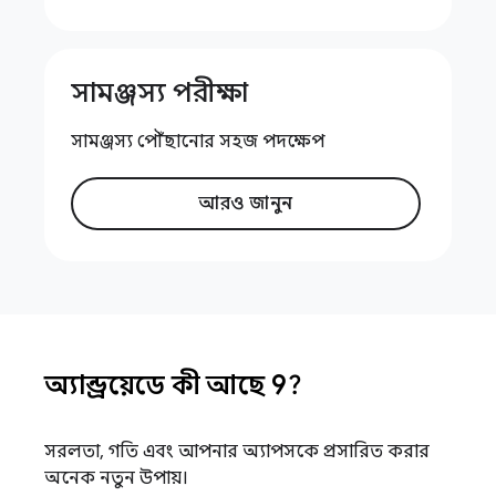
সামঞ্জস্য পরীক্ষা
সামঞ্জস্য পৌঁছানোর সহজ পদক্ষেপ
আরও জানুন
অ্যান্ড্রয়েডে কী আছে 9?
সরলতা, গতি এবং আপনার অ্যাপসকে প্রসারিত করার
অনেক নতুন উপায়।