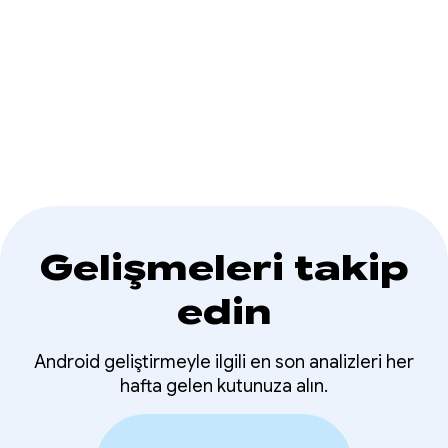
dinlemesini engelleme
güvenliğini sağlamak ve kullanıcı verilerini korumak
için sizinle birlikte çalışırız.
Gelişmeleri takip
edin
Android geliştirmeyle ilgili en son analizleri her
hafta gelen kutunuza alın.