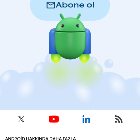
mail
Abone ol
ANDROID HAKKINDA DAHA FAZLA