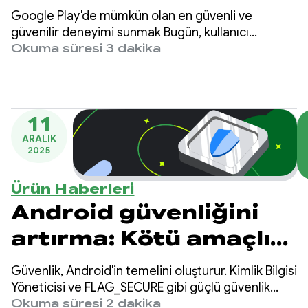
kullanıcı gizliliğini ve
Google Play'de mümkün olan en güvenli ve
işletme korumasını
güvenilir deneyimi sunmak Bugün, kullanıcı
gizliliğini artırmak ve işletmenizi sahtekarlıktan
Okuma süresi 3 dakika
artırma
korumak için yeni bir dizi politika güncellemesi ve
hesap aktarma özelliğini duyuruyoruz.
11
ARALIK
2025
Ürün Haberleri
Android güvenliğini
artırma: Kötü amaçlı
yazılımların uygulama
Güvenlik, Android'in temelini oluşturur. Kimlik Bilgisi
verilerinizi izinsiz
Yöneticisi ve FLAG_SECURE gibi güçlü güvenlik
araçları ve özellikleri sunarak platformun
Okuma süresi 2 dakika