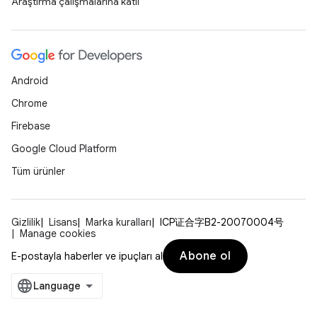
Araştırma çalışmalarına katıl
Android
Chrome
Firebase
Google Cloud Platform
Tüm ürünler
Gizlilik
Lisans
Marka kuralları
ICP证合字B2-20070004号
Manage cookies
Abone ol
E-postayla haberler ve ipuçları al