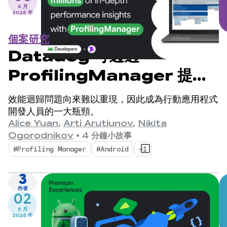
6 月
2026 年
個案研究
Datadog 可透過
ProfilingManager 提供
數百萬筆深入的效能洞察資料
效能迴歸問題向來難以重現，因此成為行動應用程式
開發人員的一大瓶頸。
Alice Yuan
,
Arti Arutiunov
,
Nikita
Ogorodnikov
•
4 分鐘小故事
#Profiling Manager
#Android
+1
3
作者
02
6 月
2026 年