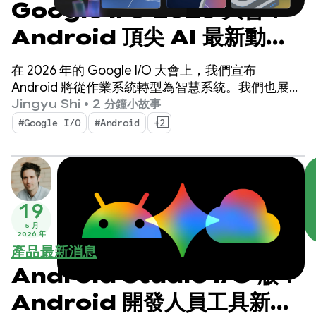
Google I/O 2026 大會：
Android 頂尖 AI 最新動
態，打造智慧體驗
在 2026 年的 Google I/O 大會上，我們宣布
Android 將從作業系統轉型為智慧系統。我們也展示
了如何使用系統原生建構智慧體驗，並將 Google AI
Jingyu Shi
•
2 分鐘小故事
的強大功能帶入應用程式。
#Google I/O
#Android
+2
19
5 月
2026 年
產品最新消息
Android Studio I/O 版：
Android 開發人員工具新功