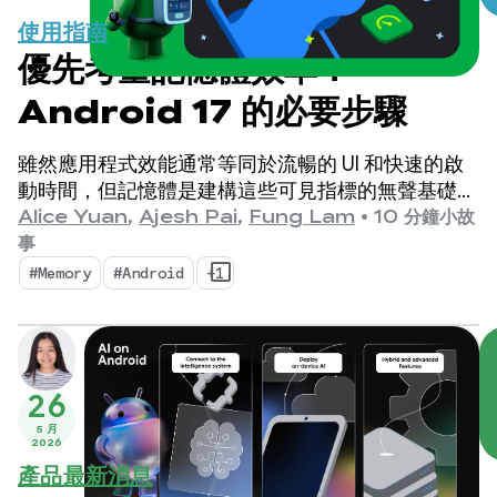
使用指南
優先考量記憶體效率：
Android 17 的必要步驟
雖然應用程式效能通常等同於流暢的 UI 和快速的啟
動時間，但記憶體是建構這些可見指標的無聲基礎。
眾所皆知，裝置記憶體的重要性與日俱增。
Alice Yuan
,
Ajesh Pai
,
Fung Lam
•
10 分鐘小故
事
#Memory
#Android
+1
26
5 月
2026
產品最新消息