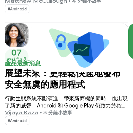
動商機。
Matthew McCullough
•
4 分鐘小故事
#Android
07
2026 年 5 月
產品最新消息
展望未來：更輕鬆快速地發布
安全無虞的應用程式
行動生態系統不斷演進，帶來新商機的同時，也出現
了新的威脅。Android 和 Google Play 仍致力於確保
數十億使用者能安心使用應用程式，並讓開發人員創
Vijaya Kaza
•
3 分鐘小故事
新蓬勃發展。
#Android