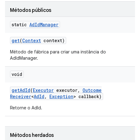
Métodos públicos
static
Ad
Id
Manager
get
(
Context
context)
Método de fábrica para criar uma instância do
AdIdManager.
void
get
Ad
Id
(
Executor
executor
,
Outcome
Receiver
<
Ad
Id
,
Exception
> callback)
Retorne o AdId.
Métodos herdados