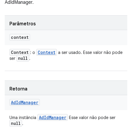
AdIdManager.
Parâmetros
context
Context
Context
: o
a ser usado. Esse valor não pode
null
ser
.
Retorna
Ad
Id
Manager
Ad
Id
Manager
Uma instância
Esse valor não pode ser
null
.