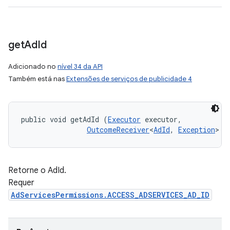
get
Ad
Id
Adicionado no
nível 34 da API
Também está nas
Extensões de serviços de publicidade 4
public void getAdId (
Executor
 executor, 

OutcomeReceiver
<
AdId
, 
Exception
> c
Retorne o AdId.
Requer
AdServicesPermissions.ACCESS_ADSERVICES_AD_ID