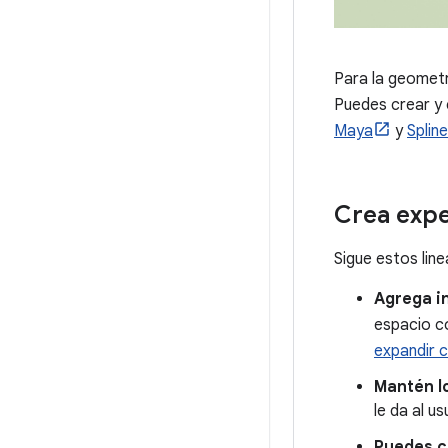
Para la geometr
Puedes crear y
Maya
y
Spline
Crea expe
Sigue estos lin
Agrega i
espacio co
expandir 
Mantén lo
le da al u
Puedes c