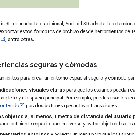
ía 3D circundante o adicional, Android XR admite la extensión
 exportar estos formatos de archivo desde herramientas de 
, entre otras.
riencias seguras y cómodas
eamientos para crear un entorno espacial seguro y cómodo para
ndicaciones visuales claras
para que los usuarios puedan c
mpleto y el espacio principal. Por ejemplo, puedes usar los í
contenido
para los botones que activan transiciones.
s objetos a, al menos, 1 metro de distancia del usuario 
suario suficiente espacio para moverse y evitar objetos físicos 
rear varios entornos
y agregar un menú para que los usuario