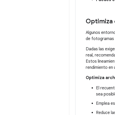
Optimiza 
Algunos entorno
de fotogramas fl
Dadas las exige
real, recomenda
Estos lineamien
rendimiento en 
Optimiza arch
El recuent
sea posibl
Emplea est
Reduce las