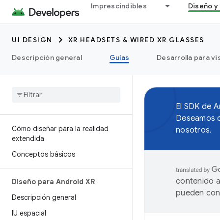
Imprescindibles
Diseño y 
UI DESIGN
XR HEADSETS & WIRED XR GLASSES
Descripción general
Guías
Desarrolla para vi
El SDK de A
Deseamos ob
Cómo diseñar para la realidad
nosotros.
extendida
Conceptos básicos
contenido a
Diseño para Android XR
pueden cont
Descripción general
IU espacial