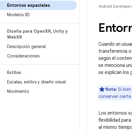
Entornos espaciales
Android Developer
Modelos 3D
Entor
Diseña para Open
XR
,
Unity y
Web
XR
Cuando un usuar
Descripción general
transferencia o
Consideraciones
según el conten
se menciona una
se explican los 
Estilos
Escalas
,
estilos y diseño visual
Nota:
Si bien
Movimiento
conservan cierta v
Los entornos son
flexibilidad par
al mismo tiemp