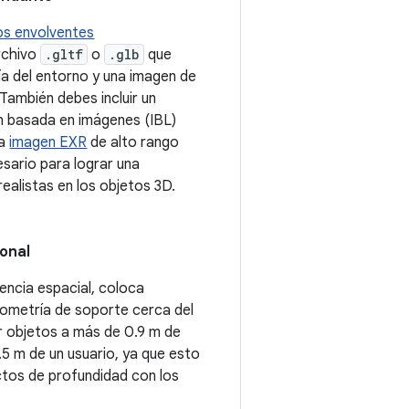
os envolventes
rchivo
.gltf
o
.glb
que
a del entorno y una imagen de
 También debes incluir un
ón basada en imágenes (IBL)
na
imagen EXR
de alto rango
sario para lograr una
 realistas en los objetos 3D.
onal
encia espacial, coloca
ometría de soporte cerca del
ar objetos a más de 0.9 m de
.5 m de un usuario, ya que esto
ctos de profundidad con los