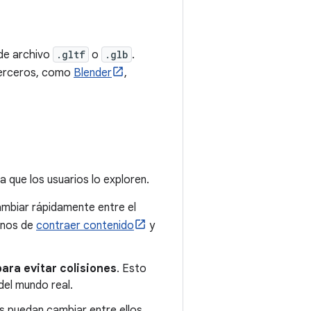
 de archivo
.gltf
o
.glb
.
terceros, como
Blender
,
 que los usuarios lo exploren.
ambiar rápidamente entre el
conos de
contraer contenido
y
para evitar colisiones
. Esto
del mundo real.
s puedan cambiar entre ellos.