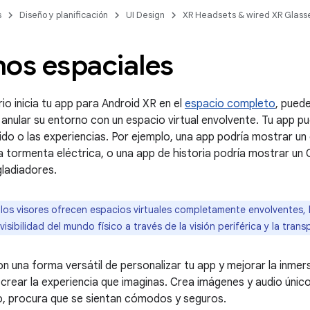
s
Diseño y planificación
UI Design
XR Headsets & wired XR Glass
nos espaciales
io inicia tu app para Android XR en el
espacio completo
, pued
 anular su entorno con un espacio virtual envolvente. Tu app p
ido o las experiencias. Por ejemplo, una app podría mostrar 
 tormenta eléctrica, o una app de historia podría mostrar un 
gladiadores.
 los visores ofrecen espacios virtuales completamente envolventes, 
isibilidad del mundo físico a través de la visión periférica y la trans
 una forma versátil de personalizar tu app y mejorar la inmersi
a crear la experiencia que imaginas. Crea imágenes y audio único
o, procura que se sientan cómodos y seguros.