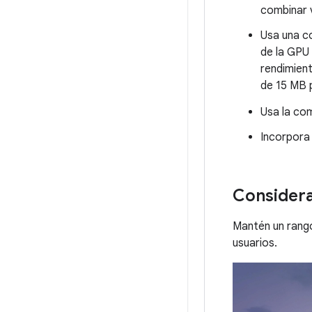
combinar v
Usa una co
de la GPU
rendimien
de 15 MB 
Usa la co
Incorpora 
Considera
Mantén un rango 
usuarios.