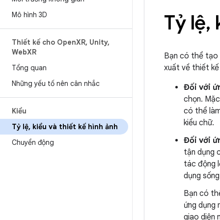
Mô hình 3D
Tỷ lệ
,
k
Thiết kế cho Open
XR
,
Unity
,
Web
XR
Bạn có thể tạo
xuất về thiết k
Tổng quan
Những yếu tố nên cân nhắc
Đối với 
chọn. Mặc
có thể làm
Kiểu
kiểu chữ.
Tỷ lệ
,
kiểu và thiết kế hình ảnh
Đối với 
Chuyển động
tận dụng 
tác động 
dụng sống
Bạn có thể
ứng dụng m
giao diện 