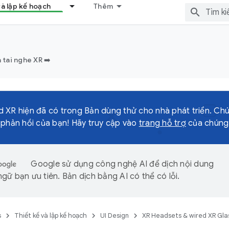
và lập kế hoạch
Thêm
 tai nghe XR ➡️
 XR hiện đã có trong Bản dùng thử cho nhà phát triển. Ch
 phản hồi của bạn! Hãy truy cập vào
trang hỗ trợ
của chúng t
Google sử dụng công nghệ AI để dịch nội dung
gữ bạn ưu tiên. Bản dịch bằng AI có thể có lỗi.
s
Thiết kế và lập kế hoạch
UI Design
XR Headsets & wired XR Gla