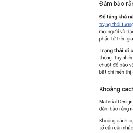
Đảm bảo rằn
Để tăng khả nă
trạng thái tươn
mọi người và đặ
phần tử trên gia
Trạng thái di 
thống. Tuy nhiê
chuột để bảo vệ
bật chỉ hiển th
Khoảng cách
Material Design
đảm bảo rằng ng
Khoảng cách cụ 
tố cần cân nhắc