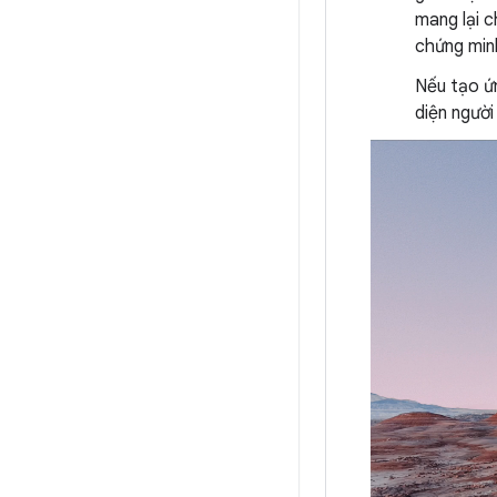
mang lại c
chứng min
Nếu tạo ứ
diện ngườ