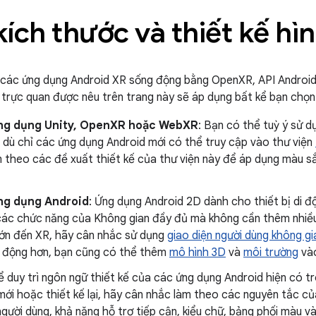
ích thước và thiết kế hì
 các ứng dụng Android XR sống động bằng OpenXR, API Andro
ế trực quan được nêu trên trang này sẽ áp dụng bất kể bạn chọn
ứng dụng Unity, OpenXR hoặc WebXR
: Bạn có thể tuỳ ý sử 
 dù chỉ các ứng dụng Android mới có thể truy cập vào thư viện
 theo các đề xuất thiết kế của thư viện này để áp dụng màu sắc
ứng dụng Android
: Ứng dụng Android 2D dành cho thiết bị di đ
các chức năng của Không gian đầy đủ mà không cần thêm nhiều
lớn đến XR, hãy cân nhắc sử dụng
giao diện người dùng không gi
 động hơn, bạn cũng có thể thêm
mô hình 3D
và
môi trường
vào
 duy trì ngôn ngữ thiết kế của các ứng dụng Android hiện có tr
ới hoặc thiết kế lại, hãy cân nhắc làm theo các nguyên tắc củ
người dùng, khả năng hỗ trợ tiếp cận, kiểu chữ, bảng phối màu v