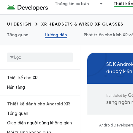
Thông tin cơ bản
Thiết kế 
UI DESIGN
XR HEADSETS & WIRED XR GLASSES
Tổng quan
Hướng dẫn
Phát triển cho kính XR và
SDK Android
được ý kiến
Thiết kế cho XR
Nền tảng
sang ngôn n
Thiết kế dành cho Android XR
Tổng quan
Giao diện người dùng không gian
Android Developer
Môi trường không gian