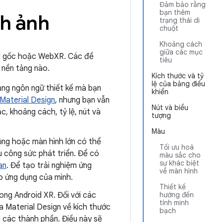
Đảm bảo rằng
bạn thêm
nh ảnh
trạng thái di
chuột
Khoảng cách
giữa các mục
id gốc hoặc WebXR. Các đề
tiêu
 nền tảng nào.
Kích thước và tỷ
lệ của bảng điều
dụng ngôn ngữ thiết kế mà bạn
khiển
Material Design
, nhưng bạn vẫn
Nút và biểu
, khoảng cách, tỷ lệ, nút và
tượng
Màu
ộng hoặc màn hình lớn có thể
Tối ưu hoá
 công sức phát triển. Để có
màu sắc cho
sự khác biệt
an
. Để tạo trải nghiệm ứng
về màn hình
 ứng dụng của mình.
Thiết kế
ong Android XR. Đối với các
hướng đến
tính minh
a Material Design về kích thước
bạch
à các thành phần. Điều này sẽ