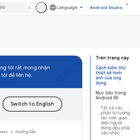
/
Android Studio
Trên trang này
úng tôi rất mong nhận
Cách kiểm thử
thiết kế hình
ôi để liên hệ.
ảnh của ứng
dụng
Mục tiêu trong
Android XR
Tất cả các
phần tử tương
tác trên giao
diện người
dùng đều phải
sses
Hướng dẫn
cân nhắc: