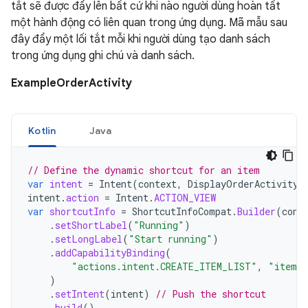
tắt sẽ được đẩy lên bất cứ khi nào người dùng hoàn tất
một hành động có liên quan trong ứng dụng. Mã mẫu sau
đây đẩy một lối tắt mỗi khi người dùng tạo danh sách
trong ứng dụng ghi chú và danh sách.
ExampleOrderActivity
Kotlin
Java
// Define the dynamic shortcut for an item
var
intent
=
Intent
(
context
,
DisplayOrderActivity
:
intent
.
action
=
Intent
.
ACTION_VIEW
var
shortcutInfo
=
ShortcutInfoCompat
.
Builder
(
cont
.
setShortLabel
(
"Running"
)
.
setLongLabel
(
"Start running"
)
.
addCapabilityBinding
(
"actions.intent.CREATE_ITEM_LIST"
,
"itemL
)
.
setIntent
(
intent
)
// Push the shortcut
.
build
()