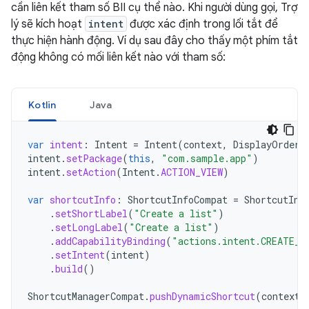
cần liên kết tham số BII cụ thể nào. Khi người dùng gọi, Trợ
lý sẽ kích hoạt
intent
được xác định trong lối tắt để
thực hiện hành động. Ví dụ sau đây cho thấy một phím tắt
động không có mối liên kết nào với tham số:
Kotlin
Java
var
intent
:
Intent
=
Intent
(
context
,
DisplayOrderA
intent
.
setPackage
(
this
,
"com.sample.app"
)
intent
.
setAction
(
Intent
.
ACTION_VIEW
)
var
shortcutInfo
:
ShortcutInfoCompat
=
ShortcutInf
.
setShortLabel
(
"Create a list"
)
.
setLongLabel
(
"Create a list"
)
.
addCapabilityBinding
(
"actions.intent.CREATE_I
.
setIntent
(
intent
)
.
build
()
ShortcutManagerCompat
.
pushDynamicShortcut
(
context
,