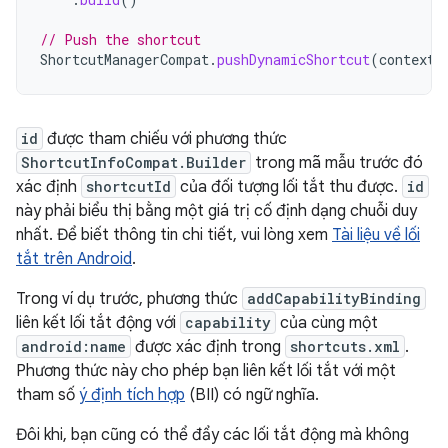
// Push the shortcut
ShortcutManagerCompat
.
pushDynamicShortcut
(
context
,
id
được tham chiếu với phương thức
ShortcutInfoCompat.Builder
trong mã mẫu trước đó
xác định
shortcutId
của đối tượng lối tắt thu được.
id
này phải biểu thị bằng một giá trị cố định dạng chuỗi duy
nhất. Để biết thông tin chi tiết, vui lòng xem
Tài liệu về lối
tắt trên Android
.
Trong ví dụ trước, phương thức
addCapabilityBinding
liên kết lối tắt động với
capability
của cùng một
android:name
được xác định trong
shortcuts.xml
.
Phương thức này cho phép bạn liên kết lối tắt với một
tham số
ý định tích hợp
(BII) có ngữ nghĩa.
Đôi khi, bạn cũng có thể đẩy các lối tắt động mà không