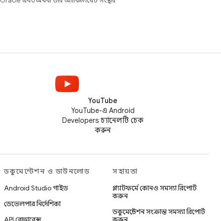
 Oracle এবং/অথবা তার অ্যাফিলিয়েট সংস্থার
YouTube
YouTube-এ Android
Developers চ্যানেলটি চেক
করুন
ডকুমেন্টেশন ও ডাউনলোড
সহায়তা
Android Studio গাইড
প্ল্যাটফর্মে কোনও সমস্যা রিপোর্ট
করুন
ডেভেলপার নির্দেশিকা
ডকুমেন্টেশন সংক্রান্ত সমস্যা রিপোর্ট
API রেফারেন্স
করুন