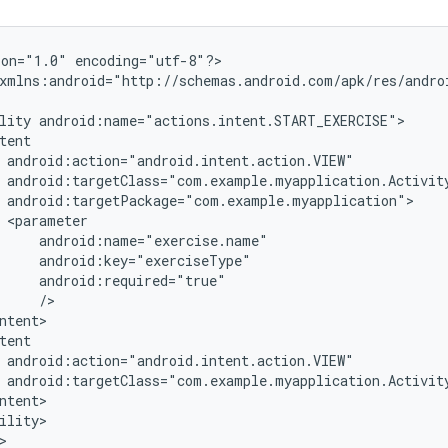
ion="1.0"
encoding="utf-8"?>

xmlns:android="http://schemas.android.com/apk/res/androi
lity
ility>
