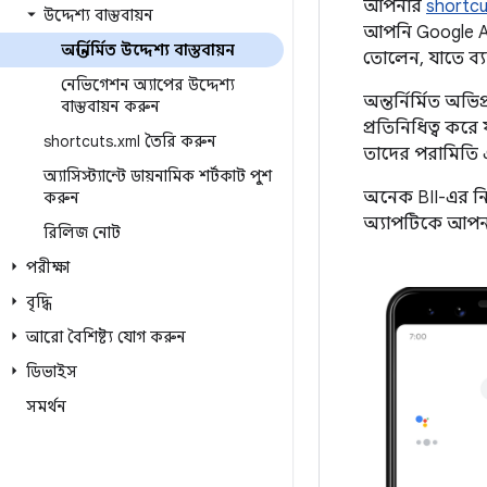
আপনার
shortcu
উদ্দেশ্য বাস্তবায়ন
আপনি Google Assi
অন্তর্নির্মিত উদ্দেশ্য বাস্তবায়ন
তোলেন, যাতে ব্য
নেভিগেশন অ্যাপের উদ্দেশ্য
অন্তর্নির্মিত অভ
বাস্তবায়ন করুন
প্রতিনিধিত্ব করে
shortcuts
.
xml তৈরি করুন
তাদের পরামিতি এ
অ্যাসিস্ট্যান্টে ডায়নামিক শর্টকাট পুশ
অনেক BII-এর নির্
করুন
অ্যাপটিকে আপনার
রিলিজ নোট
পরীক্ষা
বৃদ্ধি
আরো বৈশিষ্ট্য যোগ করুন
ডিভাইস
সমর্থন