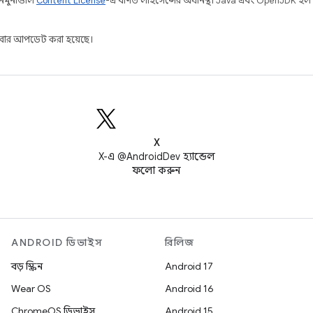
 নমুনাগুলি
Content License
-এ বর্ণিত লাইসেন্সের অধীনস্থ। Java এবং OpenJDK হল
ার আপডেট করা হয়েছে।
X
X-এ @AndroidDev হ্যান্ডেল
ফলো করুন
ANDROID ডিভাইস
রিলিজ
বড় স্ক্রিন
Android 17
Wear OS
Android 16
ChromeOS ডিভাইস
Android 15