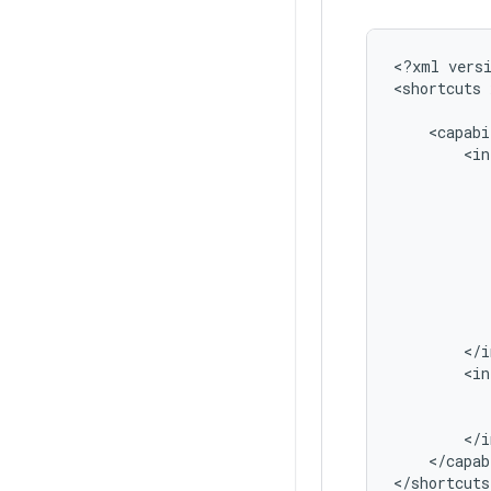
<?xml
vers
<shortcuts
<capabi
</capab