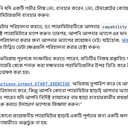
 যদি একটি গভীর লিঙ্ক URL ব্যবহার করেন, URL টেমপ্লেটের ক্যোয়ারী
রামিটারগুলি ব্যবহার করুন৷
ামিটার পরিচালনা করতে, BII প্যারামিটারটিকে আপনার
capability
্লিষ্ট প্যারামিটারে ম্যাপ করুন৷ তারপর, আপনি আপনার অ্যাপে এর মা
ি পরিচালনা করার জন্য আপনার অ্যাপের প্রয়োজন নেই। যাইহোক,
অন্
বে চিহ্নিত ডেটা ক্ষেত্রগুলি পরিচালনা করার চেষ্টা করুন৷
প্রায় পূরণকে সংজ্ঞায়িত করতে পারেন, প্রতিটির নিজস্ব প্রস্তাবিত
য়েরি থেকে শনাক্ত করা সক্ষমতার পরামিতিগুলির উপর ভিত্তি করে উপয
 ঘোষণা করা হয়।
actions.intent.START_EXERCISE
অভিপ্রায় সুপারিশ করে যে 
 পরিচালনা করে, কিন্তু আপনি কোনো প্যারামিটার ছাড়াই আপনার অ্যা
ারেন যদি আপনি নির্দিষ্ট ব্যায়ামের নাম ছাড়া ব্যবহারকারীর প্রশ্
াম শুরু করতে উদাহরণ অ্যাপকে জিজ্ঞাসা করুন।"
টে কোনো প্রয়োজনীয় প্যারামিটার ছাড়াই একটি পূর্ণতার জন্য একটি 
য়ারীতে অন্তর্ভুক্ত না হয়: