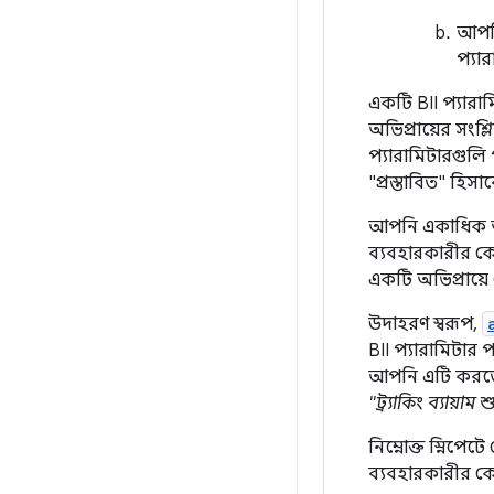
আপনি
প্যা
একটি BII প্যার
অভিপ্রায়ের সংশ
প্যারামিটারগুল
"প্রস্তাবিত" হিসা
আপনি একাধিক অভি
ব্যবহারকারীর কো
একটি অভিপ্রায়ে
উদাহরণ স্বরূপ,
BII প্যারামিটার
আপনি এটি করতে প
"ট্র্যাকিং ব্যায়
নিম্নোক্ত স্নিপে
ব্যবহারকারীর ক্যো