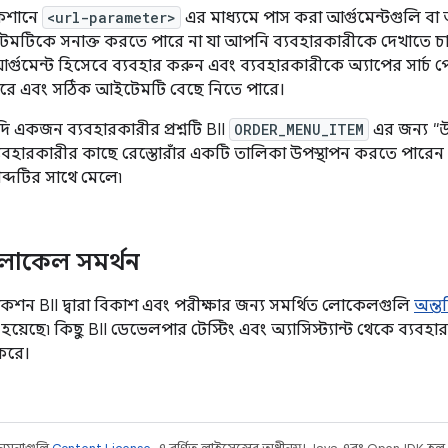
কেশানে
<url-parameter>
এর মাধ্যমে পাস করা আর্গুমেন্টগুলি বা 
টিকে সনাক্ত করতে পারে না যা আপনি ব্যবহারকারীকে দেখাতে চান৷ এই
আর্গুমেন্ট হিসেবে ব্যবহার করুন এবং ব্যবহারকারীকে অ্যাপের সার্চ পেজে
রে এবং সঠিক আইটেমটি বেছে নিতে পারে।
দি একজন ব্যবহারকারীর প্রশ্নটি BII
ORDER_MENU_ITEM
এর জন্য
"উ
বহারকারীর কাছে রেস্তোরাঁর একটি তালিকা উপস্থাপন করতে পারেন
ব্দটির সাথে মেলে৷
লোকেল সমর্থন
্যাকশন BII দ্বারা বিকাশ এবং পরীক্ষার জন্য সমর্থিত লোকেলগুলি
অন্তর
হয়েছে৷ কিছু BII ডেভেলপার টেস্টিং এবং অ্যাসিস্ট্যান্ট থেকে ব্যবহ
করে।