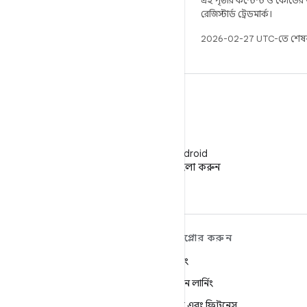
এই পৃষ্ঠার কন্টেন্ট ও কোডের
রেজিস্টার্ড ট্রেডমার্ক।
2026-02-27 UTC-তে শেষব
WeChat
WeChat-এ Android
ডেভেলপারদের ফলো করুন
ANDROID সম্পর্কে আরও
এক্সপ্লোর করুন
শিখুন
গেমিং
Android
মেশিন লার্নিং
এন্টারপ্রাইজের জন্য Android
স্বাস্থ্য এবং ফিটনেস