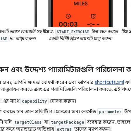
কটি ভয়েস ক্যোয়ারী সহ
চিত্র 2.
টাস্ক শুরু করতে
চিত্র 
START_EXERCISE
BII আহ্বান করুন৷
একটি নির্দিষ্ট স্ক্রিনে অ্যাপটি চালু করুন৷
CISE
 করুন এবং উদ্দেশ্য প্যারামিটারগুলি পরিচালনা 
র জন্য, আপনি ক্ষমতা ঘোষণা করেন এবং আপনার
shortcuts.xml
ফাই
 বাস্তবায়ন করতে এবং এর পরামিতিগুলি পরিচালনা করতে, এই পদক
BII এর সাথে
capability
ঘোষণা করুন।
রতে চান এমন প্রতিটি BII ক্ষেত্রের জন্য নেস্টেড
parameter
উপা
ি যদি
targetClass
বা
targetPackage
ব্যবহার করেন, তাহলে
ার করে অ্যান্ড্রয়েড অভিপ্রায়
extras
তাদের ম্যাপ করুন।