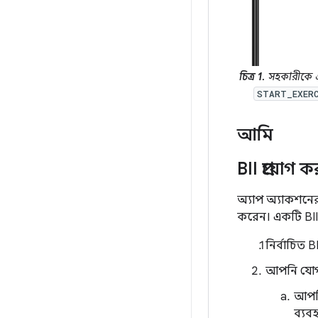
চিত্র 1.
সহকারীকে এ
START_EXER
আমি
BII প্রয়োগ
অ্যাপ অ্যাকশনে
করেন। একটি BII
নির্বাচিত 
আপনি যোগ ক
আপন
ব্যবহ